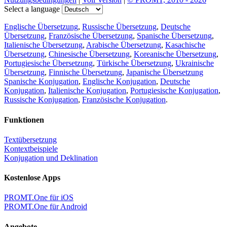
Select a language
Englische Übersetzung
,
Russische Übersetzung
,
Deutsche
Übersetzung
,
Französische Übersetzung
,
Spanische Übersetzung
,
Italienische Übersetzung
,
Arabische Übersetzung
,
Kasachische
Übersetzung
,
Chinesische Übersetzung
,
Koreanische Übersetzung
,
Portugiesische Übersetzung
,
Türkische Übersetzung
,
Ukrainische
Übersetzung
,
Finnische Übersetzung
,
Japanische Übersetzung
Spanische Konjugation
,
Englische Konjugation
,
Deutsche
Konjugation
,
Italienische Konjugation
,
Portugiesische Konjugation
,
Russische Konjugation
,
Französische Konjugation
.
Funktionen
Textübersetzung
Kontextbeispiele
Konjugation und Deklination
Kostenlose Apps
PROMT.One für iOS
PROMT.One für Android
Angebote