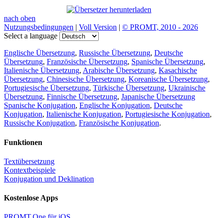
nach oben
Nutzungsbedingungen
|
Voll Version
|
© PROMT, 2010 - 2026
Select a language
Englische Übersetzung
,
Russische Übersetzung
,
Deutsche
Übersetzung
,
Französische Übersetzung
,
Spanische Übersetzung
,
Italienische Übersetzung
,
Arabische Übersetzung
,
Kasachische
Übersetzung
,
Chinesische Übersetzung
,
Koreanische Übersetzung
,
Portugiesische Übersetzung
,
Türkische Übersetzung
,
Ukrainische
Übersetzung
,
Finnische Übersetzung
,
Japanische Übersetzung
Spanische Konjugation
,
Englische Konjugation
,
Deutsche
Konjugation
,
Italienische Konjugation
,
Portugiesische Konjugation
,
Russische Konjugation
,
Französische Konjugation
.
Funktionen
Textübersetzung
Kontextbeispiele
Konjugation und Deklination
Kostenlose Apps
PROMT.One für iOS