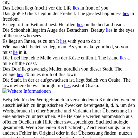
city.
Das Leben
liegt
(noch) vor dir.
Life
lies
in front of you.
Das größte Glück
liegt
in der Freiheit.
The greatest happiness
lies
in
freedom.
Er
liegt
oft im Bett und liest.
He often
lies
on the bed and reads.
Die Schönheit
liegt
im Auge des Betrachters.
Beauty
lies
in the eyes
of the one who sees.
Es
liegt
an Ihnen, es zu tun
It
lies
with you to do it
Wie man sich bettet, so
liegt
man.
As you make your bed, so you
must
lie
in it.
Die Insel
liegt
eine Meile von der Küste entfernt.
The island
lies
a
mile off the coast.
Das Dorf
liegt
zwanzig Meilen nördlich von dieser Stadt.
The
village
lies
20 miles north of this town.
Die Stadt, in der er aufgewachsen ist,
liegt
östlich von Osaka.
The
town where he was brought up
lies
east of Osaka.
Beispiele für den Wortgebrauch in verschiedenen Kontexten werden
ausschließlich zu linguistischen Zwecken bereitgestellt, d. h. um den
Wortgebrauch in einer Sprache und Varianten ihrer Übersetzung in
eine andere zu untersuchen. Alle Beispiele werden automatisch aus
offenen Quellen mit Hilfe einer zweisprachigen Suchtechnologie
gesammelt. Wenn Sie einen Rechtschreib-, Zeichensetzungs- oder
anderen Fehler im Original oder in der Übersetzung finden, nutzen