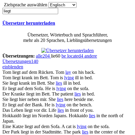
Zielsprache auswählen
Übersetzer herunterladen
Übersetzer, Wörterbuch und Sprachführer,
mehr als 20 Sprachen, Lieblingsübersetzungen
Übersetzungen:
alle
204
lie
60
be located
4
andere
Übersetzungen
140
einblenden
Tom
liegt
auf dem Rücken.
Tom
lay
on his back.
Tom
liegt
krank im Bett.
Tom is
lying
ill in bed.
Sie
liegt
krank im Bett.
She
lies
ill in bed.
Er
liegt
auf dem Sofa.
He is
lying
on the sofa.
Der Kranke
liegt
im Bett.
The patient
lies
in bed.
Sie
liegt
hier neben mir.
She
lies
here beside me.
Er
liegt
auf der Bank.
He is
lying
on the bench.
Das Leben
liegt
vor dir.
Life
lies
in front of you.
Hokkaidō
liegt
im Norden Japans.
Hokkaido
lies
in the north of
Japan.
Eine Katze
liegt
auf dem Sofa.
A cat is
lying
on the sofa.
Der Park
liegt
in der Stadtmitte.
The park
lies
in the center of the