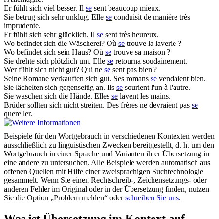
Er fühlt
sich
viel besser.
Il
se
sent beaucoup mieux.
Sie betrug
sich
sehr unklug.
Elle
se
conduisit de manière très
imprudente.
Er fühlt
sich
sehr glücklich.
Il
se
sent très heureux.
Wo befindet
sich
die Wäscherei?
Où
se
trouve la laverie ?
Wo befindet
sich
sein Haus?
Où
se
trouve sa maison ?
Sie drehte
sich
plötzlich um.
Elle
se
retourna soudainement.
Wer fühlt
sich
nicht gut?
Qui ne
se
sent pas bien ?
Seine Romane verkauften
sich
gut.
Ses romans
se
vendaient bien.
Sie lächelten
sich
gegenseitig an.
Ils
se
sourient l'un à l'autre.
Sie waschen
sich
die Hände.
Elles
se
lavent les mains.
Brüder sollten
sich
nicht streiten.
Des frères ne devraient pas
se
quereller.
Beispiele für den Wortgebrauch in verschiedenen Kontexten werden
ausschließlich zu linguistischen Zwecken bereitgestellt, d. h. um den
Wortgebrauch in einer Sprache und Varianten ihrer Übersetzung in
eine andere zu untersuchen. Alle Beispiele werden automatisch aus
offenen Quellen mit Hilfe einer zweisprachigen Suchtechnologie
gesammelt. Wenn Sie einen Rechtschreib-, Zeichensetzungs- oder
anderen Fehler im Original oder in der Übersetzung finden, nutzen
Sie die Option „Problem melden“ oder
schreiben Sie uns
.
Was ist Übersetzung im Kontext auf