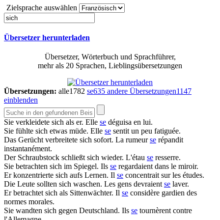
Zielsprache auswählen
Übersetzer herunterladen
Übersetzer, Wörterbuch und Sprachführer,
mehr als 20 Sprachen, Lieblingsübersetzungen
Übersetzungen:
alle
1782
se
635
andere Übersetzungen
1147
einblenden
Sie verkleidete
sich
als er.
Elle
se
déguisa en lui.
Sie fühlte
sich
etwas müde.
Elle
se
sentit un peu fatiguée.
Das Gerücht verbreitete
sich
sofort.
La rumeur
se
répandit
instantanément.
Der Schraubstock schließt
sich
wieder.
L'étau
se
resserre.
Sie betrachten
sich
im Spiegel.
Ils
se
regardaient dans le miroir.
Er konzentrierte
sich
aufs Lernen.
Il
se
concentrait sur les études.
Die Leute sollten
sich
waschen.
Les gens devraient
se
laver.
Er betrachtet
sich
als Sittenwächter.
Il
se
considère gardien des
normes morales.
Sie wandten
sich
gegen Deutschland.
Ils
se
tournèrent contre
l'Allemagne.