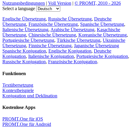
Nutzungsbedingungen
|
Voll Version
|
© PROMT, 2010 - 2026
Select a language
Englische Übersetzung
,
Russische Übersetzung
,
Deutsche
Übersetzung
,
Französische Übersetzung
,
Spanische Übersetzung
,
Italienische Übersetzung
,
Arabische Übersetzung
,
Kasachische
Übersetzung
,
Chinesische Übersetzung
,
Koreanische Übersetzung
,
Portugiesische Übersetzung
,
Türkische Übersetzung
,
Ukrainische
Übersetzung
,
Finnische Übersetzung
,
Japanische Übersetzung
Spanische Konjugation
,
Englische Konjugation
,
Deutsche
Konjugation
,
Italienische Konjugation
,
Portugiesische Konjugation
,
Russische Konjugation
,
Französische Konjugation
.
Funktionen
Textübersetzung
Kontextbeispiele
Konjugation und Deklination
Kostenlose Apps
PROMT.One für iOS
PROMT.One für Android