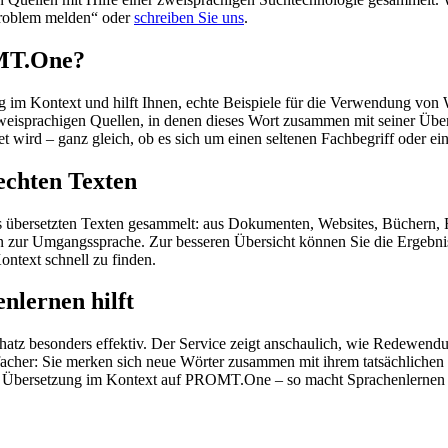
„Problem melden“ oder
schreiben Sie uns
.
OMT.One?
im Kontext und hilft Ihnen, echte Beispiele für die Verwendung von 
zweisprachigen Quellen, in denen dieses Wort zusammen mit seiner Übe
wird – ganz gleich, ob es sich um einen seltenen Fachbegriff oder ein
echten Texten
s übersetzten Texten gesammelt: aus Dokumenten, Websites, Büchern, 
 hin zur Umgangssprache. Zur besseren Übersicht können Sie die Ergebn
ontext schnell zu finden.
nlernen hilft
hatz besonders effektiv. Der Service zeigt anschaulich, wie Redewen
her: Sie merken sich neue Wörter zusammen mit ihrem tatsächlichen G
der Übersetzung im Kontext auf PROMT.One – so macht Sprachenlernen