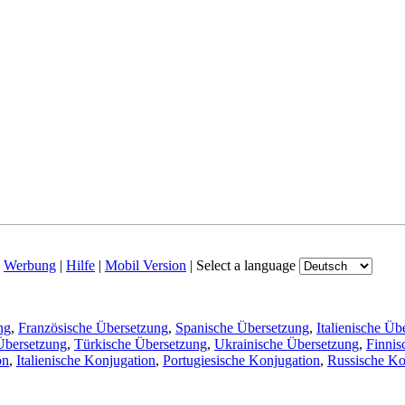
|
Werbung
|
Hilfe
|
Mobil Version
|
Select a language
ng
,
Französische Übersetzung
,
Spanische Übersetzung
,
Italienische Üb
Übersetzung
,
Türkische Übersetzung
,
Ukrainische Übersetzung
,
Finnis
on
,
Italienische Konjugation
,
Portugiesische Konjugation
,
Russische Ko