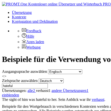
PRO
Übersetzung
Kontexte
Konjugation
und Deklination
Feedback
Hilfe
Apps laden
Werbung
Beispiele für die Verwendung v
Ausgangssprache auswählen
<>
Zielsprache auswählen
Übersetzungen:
alle
2
verhasst
1
andere Übersetzungen
1
einblenden
The sight of him was
hateful
to her.
Sein Anblick war ihr
verhasst
.
Beispiele für den Wortgebrauch in verschiedenen Kontexten werden aus
andere zu untersuchen. Alle Beispiele werden automatisch aus offen