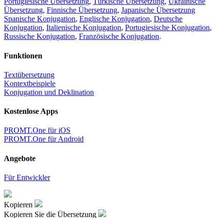
Portugiesische Übersetzung
,
Türkische Übersetzung
,
Ukrainische
Übersetzung
,
Finnische Übersetzung
,
Japanische Übersetzung
Spanische Konjugation
,
Englische Konjugation
,
Deutsche
Konjugation
,
Italienische Konjugation
,
Portugiesische Konjugation
,
Russische Konjugation
,
Französische Konjugation
.
Funktionen
Textübersetzung
Kontextbeispiele
Konjugation und Deklination
Kostenlose Apps
PROMT.One für iOS
PROMT.One für Android
Angebote
Für Entwickler
Kopieren
Kopieren Sie die Übersetzung