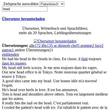
Zielsprache auswählen
Übersetzer herunterladen
Übersetzer, Wörterbuch und Sprachführer,
mehr als 20 Sprachen, Lieblingsübersetzungen
Übersetzungen:
alle
172
tête
135
se diriger
6
chef
5
pomme
2
face
2
patron
1
andere Übersetzungen
21
einblenden
He
had
his
head in the clouds
in class.
En classe, il
était
toujours
dans les nuages
.
My
head
still feels woozy.
Je me sens toujours dans les vapes.
Our new
head
office is in Tokyo.
Notre nouveau quartier général se
trouve à Tokyo.
A good idea came into my
head
.
Une bonne idée m'a traversé
l'esprit.
He's
head
over heels in love.
Il est fou amoureux.
Tom is
head
and shoulders above others.
Tom est largement meilleur
que les autres.
It really hits the nail on the
head
.
C'est parfaitement vrai.
I cooled the patient's
head
with ice.
J'ai rafraîchi le patient avec de la