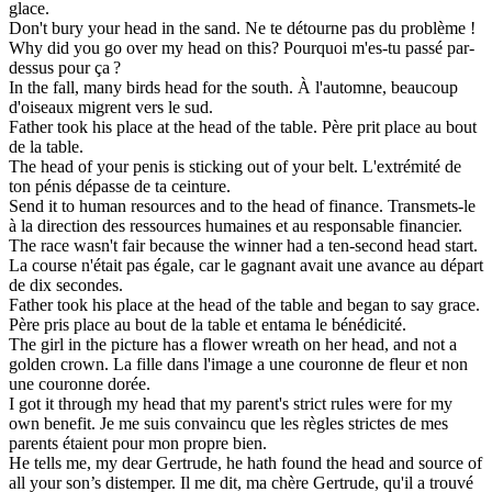
glace.
Don't bury your
head
in the sand.
Ne te détourne pas du problème !
Why did you go over my
head
on this?
Pourquoi m'es-tu passé par-
dessus pour ça ?
In the fall, many birds
head
for the south.
À l'automne, beaucoup
d'oiseaux migrent vers le sud.
Father took his place at the
head
of the table.
Père prit place au bout
de la table.
The
head
of your penis is sticking out of your belt.
L'extrémité de
ton pénis dépasse de ta ceinture.
Send it to human resources and to the
head
of finance.
Transmets-le
à la direction des ressources humaines et au responsable financier.
The race wasn't fair because the winner had a ten-second
head
start.
La course n'était pas égale, car le gagnant avait une avance au départ
de dix secondes.
Father took his place at the
head
of the table and began to say grace.
Père pris place au bout de la table et entama le bénédicité.
The girl in the picture has a flower wreath on her
head
, and not a
golden crown.
La fille dans l'image a une couronne de fleur et non
une couronne dorée.
I got it through my
head
that my parent's strict rules were for my
own benefit.
Je me suis convaincu que les règles strictes de mes
parents étaient pour mon propre bien.
He tells me, my dear Gertrude, he hath found the
head
and source of
all your son’s distemper.
Il me dit, ma chère Gertrude, qu'il a trouvé