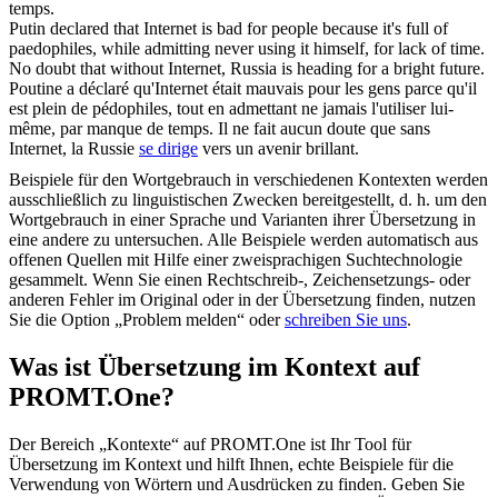
temps.
Putin declared that Internet is bad for people because it's full of
paedophiles, while admitting never using it himself, for lack of time.
No doubt that without Internet, Russia is
heading
for a bright future.
Poutine a déclaré qu'Internet était mauvais pour les gens parce qu'il
est plein de pédophiles, tout en admettant ne jamais l'utiliser lui-
même, par manque de temps. Il ne fait aucun doute que sans
Internet, la Russie
se dirige
vers un avenir brillant.
Beispiele für den Wortgebrauch in verschiedenen Kontexten werden
ausschließlich zu linguistischen Zwecken bereitgestellt, d. h. um den
Wortgebrauch in einer Sprache und Varianten ihrer Übersetzung in
eine andere zu untersuchen. Alle Beispiele werden automatisch aus
offenen Quellen mit Hilfe einer zweisprachigen Suchtechnologie
gesammelt. Wenn Sie einen Rechtschreib-, Zeichensetzungs- oder
anderen Fehler im Original oder in der Übersetzung finden, nutzen
Sie die Option „Problem melden“ oder
schreiben Sie uns
.
Was ist Übersetzung im Kontext auf
PROMT.One?
Der Bereich „Kontexte“ auf PROMT.One ist Ihr Tool für
Übersetzung im Kontext und hilft Ihnen, echte Beispiele für die
Verwendung von Wörtern und Ausdrücken zu finden. Geben Sie