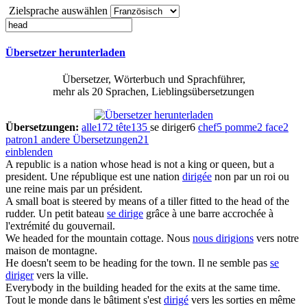
Zielsprache auswählen
Übersetzer herunterladen
Übersetzer, Wörterbuch und Sprachführer,
mehr als 20 Sprachen, Lieblingsübersetzungen
Übersetzungen:
alle
172
tête
135
se diriger
6
chef
5
pomme
2
face
2
patron
1
andere Übersetzungen
21
einblenden
A republic is a nation whose
head
is not a king or queen, but a
president.
Une république est une nation
dirigée
non par un roi ou
une reine mais par un président.
A small boat is steered by means of a tiller fitted to the
head
of the
rudder.
Un petit bateau
se dirige
grâce à une barre accrochée à
l'extrémité du gouvernail.
We
headed
for the mountain cottage.
Nous
nous dirigions
vers notre
maison de montagne.
He doesn't seem to be
heading
for the town.
Il ne semble pas
se
diriger
vers la ville.
Everybody in the building
headed
for the exits at the same time.
Tout le monde dans le bâtiment s'est
dirigé
vers les sorties en même