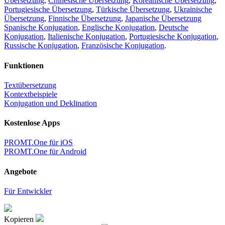
Übersetzung
,
Chinesische Übersetzung
,
Koreanische Übersetzung
,
Portugiesische Übersetzung
,
Türkische Übersetzung
,
Ukrainische
Übersetzung
,
Finnische Übersetzung
,
Japanische Übersetzung
Spanische Konjugation
,
Englische Konjugation
,
Deutsche
Konjugation
,
Italienische Konjugation
,
Portugiesische Konjugation
,
Russische Konjugation
,
Französische Konjugation
.
Funktionen
Textübersetzung
Kontextbeispiele
Konjugation und Deklination
Kostenlose Apps
PROMT.One für iOS
PROMT.One für Android
Angebote
Für Entwickler
Kopieren