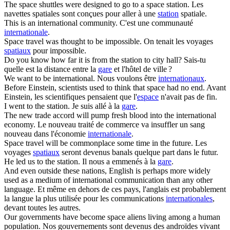
The space shuttles were designed to go to a
space station
.
Les
navettes spatiales sont conçues pour aller à une
station
spatiale.
This is an
international
community.
C'est une communauté
internationale
.
Space
travel was thought to be impossible.
On tenait les voyages
spatiaux
pour impossible.
Do you know how far it is from the
station
to city hall?
Sais-tu
quelle est la distance entre la
gare
et l'hôtel de ville ?
We want to be
international
.
Nous voulons être
internationaux
.
Before Einstein, scientists used to think that
space
had no end.
Avant
Einstein, les scientifiques pensaient que l'
espace
n'avait pas de fin.
I went to the
station
.
Je suis allé à la
gare
.
The new trade accord will pump fresh blood into the
international
economy.
Le nouveau traité de commerce va insuffler un sang
nouveau dans l'économie
internationale
.
Space
travel will be commonplace some time in the future.
Les
voyages
spatiaux
seront devenus banals quelque part dans le futur.
He led us to the
station
.
Il nous a emmenés à la
gare
.
And even outside these nations, English is perhaps more widely
used as a medium of
international
communication than any other
language.
Et même en dehors de ces pays, l'anglais est probablement
la langue la plus utilisée pour les communications
internationales
,
devant toutes les autres.
Our governments have become
space
aliens living among a human
population.
Nos gouvernements sont devenus des androïdes vivant