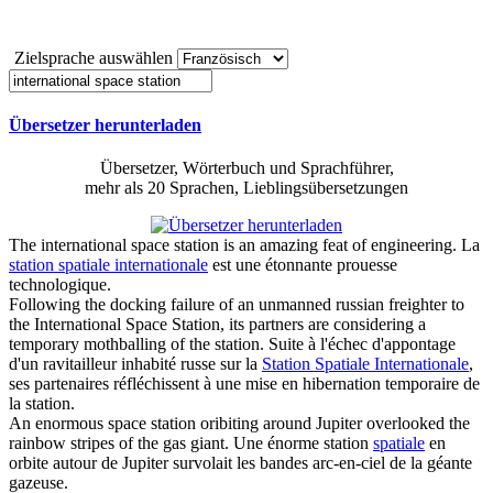
Zielsprache auswählen
Übersetzer herunterladen
Übersetzer, Wörterbuch und Sprachführer,
mehr als 20 Sprachen, Lieblingsübersetzungen
The
international space station
is an amazing feat of engineering.
La
station spatiale internationale
est une étonnante prouesse
technologique.
Following the docking failure of an unmanned russian freighter to
the
International Space Station
, its partners are considering a
temporary mothballing of the station.
Suite à l'échec d'appontage
d'un ravitailleur inhabité russe sur la
Station Spatiale Internationale
,
ses partenaires réfléchissent à une mise en hibernation temporaire de
la station.
An enormous
space station
oribiting around Jupiter overlooked the
rainbow stripes of the gas giant.
Une énorme station
spatiale
en
orbite autour de Jupiter survolait les bandes arc-en-ciel de la géante
gazeuse.