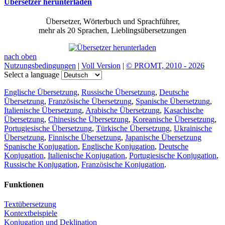
Übersetzer herunterladen
Übersetzer, Wörterbuch und Sprachführer,
mehr als 20 Sprachen, Lieblingsübersetzungen
nach oben
Nutzungsbedingungen
|
Voll Version
|
© PROMT, 2010 - 2026
Select a language
Englische Übersetzung
,
Russische Übersetzung
,
Deutsche
Übersetzung
,
Französische Übersetzung
,
Spanische Übersetzung
,
Italienische Übersetzung
,
Arabische Übersetzung
,
Kasachische
Übersetzung
,
Chinesische Übersetzung
,
Koreanische Übersetzung
,
Portugiesische Übersetzung
,
Türkische Übersetzung
,
Ukrainische
Übersetzung
,
Finnische Übersetzung
,
Japanische Übersetzung
Spanische Konjugation
,
Englische Konjugation
,
Deutsche
Konjugation
,
Italienische Konjugation
,
Portugiesische Konjugation
,
Russische Konjugation
,
Französische Konjugation
.
Funktionen
Textübersetzung
Kontextbeispiele
Konjugation und Deklination