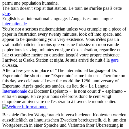
parmi une population humaine.
The train doesn't stop at that
station
.
Le train ne s'arrête pas à cette
gare
.
English is an
international
language.
L'anglais est une langue
internationale
.
You're not a serious mathematician unless you crumple up a piece of
paper in frustration every twenty minutes, look off into
space
, and
appear to be questioning your very existence.
Vous n'êtes pas un
vrai mathématicien à moins que vous ne froissiez un morceau de
papier tous les vingt minutes en signe d'exaspération, regardiez en
l'air et sembliez mettre en question jusqu'à votre propre existence.
I arrived at Osaka
Station
at night.
Je suis arrivé de nuit à la
gare
d'Osaka.
After a few years in place of "The
international
language of Dr.
Esperanto" the short name "Esperanto" came into use. Therefore on
this day we celebrate all over the world the 125th anniversary of
Esperanto.
Après quelques années, au lieu de « La Langue
Internationale
du Docteur Espéranto », le nom court d' « espéranto »
entra en usage. En ce jour nous célébrons donc le cent-vingt-
cinquième anniversaire de l'espéranto à travers le monde entier.
Beispiele für den Wortgebrauch in verschiedenen Kontexten werden
ausschließlich zu linguistischen Zwecken bereitgestellt, d. h. um den
Wortgebrauch in einer Sprache und Varianten ihrer Übersetzung in