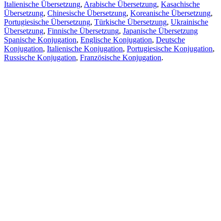
Italienische Übersetzung
,
Arabische Übersetzung
,
Kasachische
Übersetzung
,
Chinesische Übersetzung
,
Koreanische Übersetzung
,
Portugiesische Übersetzung
,
Türkische Übersetzung
,
Ukrainische
Übersetzung
,
Finnische Übersetzung
,
Japanische Übersetzung
Spanische Konjugation
,
Englische Konjugation
,
Deutsche
Konjugation
,
Italienische Konjugation
,
Portugiesische Konjugation
,
Russische Konjugation
,
Französische Konjugation
.
Funktionen
Textübersetzung
Kontextbeispiele
Konjugation und Deklination
Kostenlose Apps
PROMT.One für iOS
PROMT.One für Android
Angebote
Für Entwickler