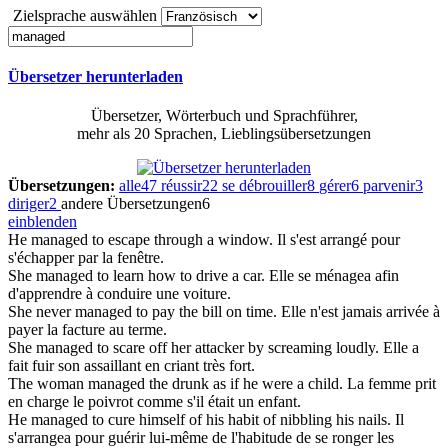
Zielsprache auswählen
Übersetzer herunterladen
Übersetzer, Wörterbuch und Sprachführer,
mehr als 20 Sprachen, Lieblingsübersetzungen
Übersetzungen:
alle
47
réussir
22
se débrouiller
8
gérer
6
parvenir
3
diriger
2
andere Übersetzungen
6
einblenden
He
managed
to escape through a window.
Il s'est arrangé pour
s'échapper par la fenêtre.
She
managed
to learn how to drive a car.
Elle se ménagea afin
d'apprendre à conduire une voiture.
She never
managed
to pay the bill on time.
Elle n'est jamais arrivée à
payer la facture au terme.
She
managed
to scare off her attacker by screaming loudly.
Elle a
fait fuir son assaillant en criant très fort.
The woman
managed
the drunk as if he were a child.
La femme prit
en charge le poivrot comme s'il était un enfant.
He
managed
to cure himself of his habit of nibbling his nails.
Il
s'arrangea pour guérir lui-même de l'habitude de se ronger les