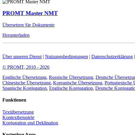
PROMT Master NMT
Übersetzen Sie Dokumente
Herunterladen
Über unseren Dienst
|
Nutzungsbedingungen
|
Datenschutzerklärung
© PROMT, 2010 - 2026
Englische Übersetzung
,
Russische Übersetzung
,
Deutsche Übersetzu
Chinesische Übersetzung
,
Koreanische Übersetzung
,
Portugiesische 
Spanische Konjugation
,
Englische Konjugation
,
Deutsche Konjugati
Funktionen
Textübersetzung
Kontextbeispiele
Konjugation und Deklination
Kostenlose Apps