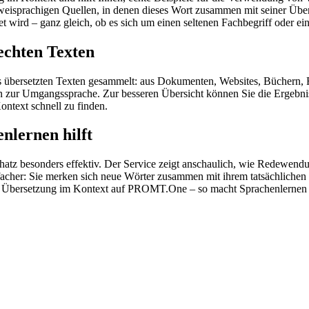
zweisprachigen Quellen, in denen dieses Wort zusammen mit seiner Übe
wird – ganz gleich, ob es sich um einen seltenen Fachbegriff oder ein
echten Texten
s übersetzten Texten gesammelt: aus Dokumenten, Websites, Büchern, 
 hin zur Umgangssprache. Zur besseren Übersicht können Sie die Ergebn
ontext schnell zu finden.
nlernen hilft
hatz besonders effektiv. Der Service zeigt anschaulich, wie Redewen
her: Sie merken sich neue Wörter zusammen mit ihrem tatsächlichen G
der Übersetzung im Kontext auf PROMT.One – so macht Sprachenlernen