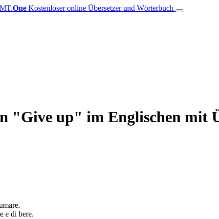
MT.
One
Kostenloser online Übersetzer und Wörterbuch
on "Give up" im Englischen mit 
1
fumare.
 e di bere.