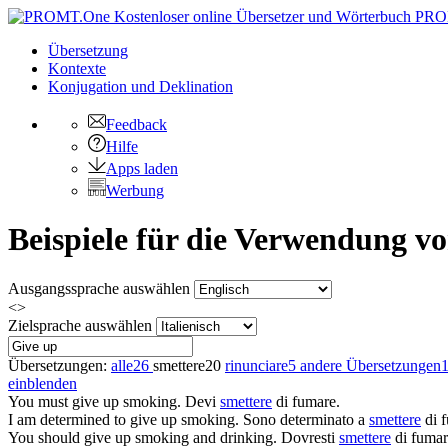
PRO
Übersetzung
Kontexte
Konjugation
und Deklination
Feedback
Hilfe
Apps laden
Werbung
Beispiele für die Verwendung v
Ausgangssprache auswählen
<>
Zielsprache auswählen
Übersetzungen:
alle
26
smettere
20
rinunciare
5
andere Übersetzungen
einblenden
You must
give up
smoking.
Devi
smettere
di fumare.
I am determined to
give up
smoking.
Sono determinato a
smettere
di 
You should
give up
smoking and drinking.
Dovresti
smettere
di fumare