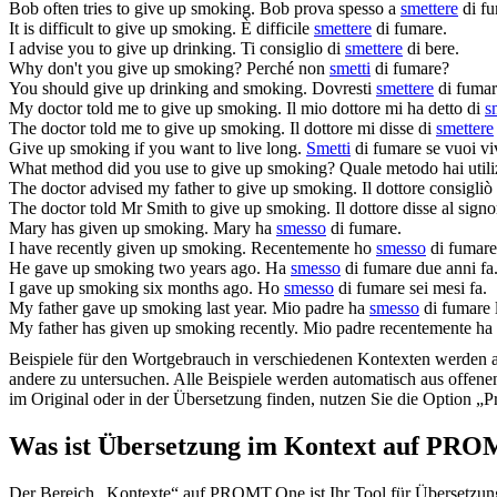
Bob often tries to
give up
smoking.
Bob prova spesso a
smettere
di fu
It is difficult to
give up
smoking.
È difficile
smettere
di fumare.
I advise you to
give up
drinking.
Ti consiglio di
smettere
di bere.
Why don't you
give up
smoking?
Perché non
smetti
di fumare?
You should
give up
drinking and smoking.
Dovresti
smettere
di fumare
My doctor told me to
give up
smoking.
Il mio dottore mi ha detto di
s
The doctor told me to
give up
smoking.
Il dottore mi disse di
smettere
Give up
smoking if you want to live long.
Smetti
di fumare se vuoi vi
What method did you use to
give up
smoking?
Quale metodo hai util
The doctor advised my father to
give up
smoking.
Il dottore consigli
The doctor told Mr Smith to
give up
smoking.
Il dottore disse al sign
Mary has
given up
smoking.
Mary ha
smesso
di fumare.
I have recently
given up
smoking.
Recentemente ho
smesso
di fumare
He
gave up
smoking two years ago.
Ha
smesso
di fumare due anni fa
I
gave up
smoking six months ago.
Ho
smesso
di fumare sei mesi fa.
My father
gave up
smoking last year.
Mio padre ha
smesso
di fumare 
My father has
given up
smoking recently.
Mio padre recentemente ha
Beispiele für den Wortgebrauch in verschiedenen Kontexten werden aus
andere zu untersuchen. Alle Beispiele werden automatisch aus offen
im Original oder in der Übersetzung finden, nutzen Sie die Option 
Was ist Übersetzung im Kontext auf PR
Der Bereich „Kontexte“ auf PROMT.One ist Ihr Tool für Übersetzung 