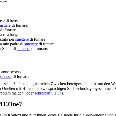
mare.
 e di bere.
mettere
di fumare.
di fumare.
vere a lungo.
izzato per
smettere
di fumare?
ò a mio padre di
smettere
di fumare.
or Smith di
smettere
di fumare.
.
.
l'anno scorso.
smesso
di fumare.
schließlich zu linguistischen Zwecken bereitgestellt, d. h. um den Wo
en Quellen mit Hilfe einer zweisprachigen Suchtechnologie gesammelt. 
„Problem melden“ oder
schreiben Sie uns
.
OMT.One?
im Kontext und hilft Ihnen, echte Beispiele für die Verwendung von 