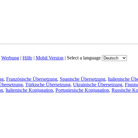
|
Werbung
|
Hilfe
|
Mobil Version
|
Select a language
ng
,
Französische Übersetzung
,
Spanische Übersetzung
,
Italienische Üb
Übersetzung
,
Türkische Übersetzung
,
Ukrainische Übersetzung
,
Finnis
on
,
Italienische Konjugation
,
Portugiesische Konjugation
,
Russische Ko