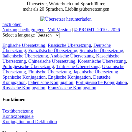
Übersetzer, Wörterbuch und Sprachführer,
mehr als 20 Sprachen, Lieblingsübersetzungen
nach oben
Nutzungsbedingungen
|
Voll Version
|
© PROMT, 2010 - 2026
Select a language
Englische Übersetzung
,
Russische Übersetzung
,
Deutsche
Übersetzung
,
Französische Übersetzung
,
Spanische Übersetzung
,
Italienische Übersetzung
,
Arabische Übersetzung
,
Kasachische
Übersetzung
,
Chinesische Übersetzung
,
Koreanische Übersetzung
,
Portugiesische Übersetzung
,
Türkische Übersetzung
,
Ukrainische
Übersetzung
,
Finnische Übersetzung
,
Japanische Übersetzung
Spanische Konjugation
,
Englische Konjugation
,
Deutsche
Konjugation
,
Italienische Konjugation
,
Portugiesische Konjugation
,
Russische Konjugation
,
Französische Konjugation
.
Funktionen
Textübersetzung
Kontextbeispiele
Konjugation und Deklination