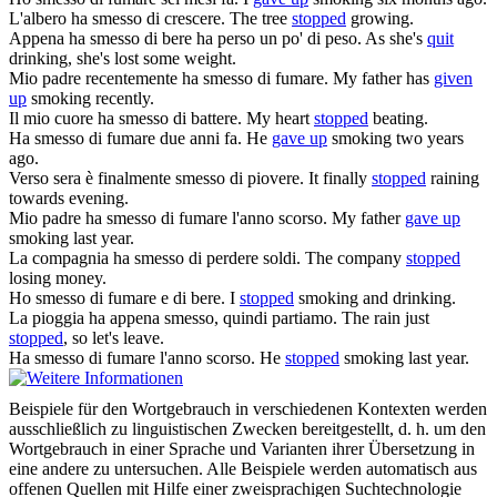
L'albero ha
smesso
di crescere.
The tree
stopped
growing.
Appena ha
smesso
di bere ha perso un po' di peso.
As she's
quit
drinking, she's lost some weight.
Mio padre recentemente ha
smesso
di fumare.
My father has
given
up
smoking recently.
Il mio cuore ha
smesso
di battere.
My heart
stopped
beating.
Ha
smesso
di fumare due anni fa.
He
gave up
smoking two years
ago.
Verso sera è finalmente
smesso
di piovere.
It finally
stopped
raining
towards evening.
Mio padre ha
smesso
di fumare l'anno scorso.
My father
gave up
smoking last year.
La compagnia ha
smesso
di perdere soldi.
The company
stopped
losing money.
Ho
smesso
di fumare e di bere.
I
stopped
smoking and drinking.
La pioggia ha appena
smesso
, quindi partiamo.
The rain just
stopped
, so let's leave.
Ha
smesso
di fumare l'anno scorso.
He
stopped
smoking last year.
Beispiele für den Wortgebrauch in verschiedenen Kontexten werden
ausschließlich zu linguistischen Zwecken bereitgestellt, d. h. um den
Wortgebrauch in einer Sprache und Varianten ihrer Übersetzung in
eine andere zu untersuchen. Alle Beispiele werden automatisch aus
offenen Quellen mit Hilfe einer zweisprachigen Suchtechnologie