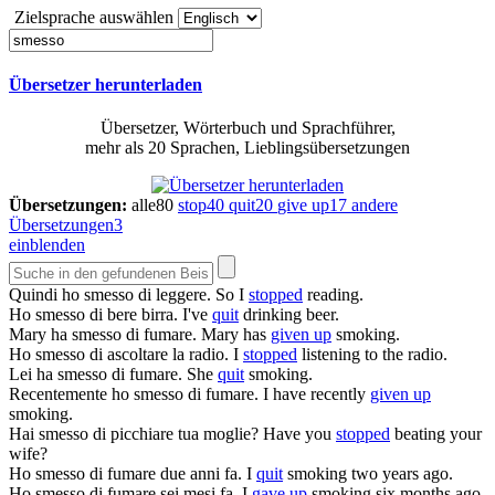
Zielsprache auswählen
Übersetzer herunterladen
Übersetzer, Wörterbuch und Sprachführer,
mehr als 20 Sprachen, Lieblingsübersetzungen
Übersetzungen:
alle
80
stop
40
quit
20
give up
17
andere
Übersetzungen
3
einblenden
Quindi ho
smesso
di leggere.
So I
stopped
reading.
Ho
smesso
di bere birra.
I've
quit
drinking beer.
Mary ha
smesso
di fumare.
Mary has
given up
smoking.
Ho
smesso
di ascoltare la radio.
I
stopped
listening to the radio.
Lei ha
smesso
di fumare.
She
quit
smoking.
Recentemente ho
smesso
di fumare.
I have recently
given up
smoking.
Hai
smesso
di picchiare tua moglie?
Have you
stopped
beating your
wife?
Ho
smesso
di fumare due anni fa.
I
quit
smoking two years ago.
Ho
smesso
di fumare sei mesi fa.
I
gave up
smoking six months ago.