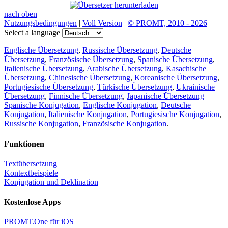
nach oben
Nutzungsbedingungen
|
Voll Version
|
© PROMT, 2010 - 2026
Select a language
Englische Übersetzung
,
Russische Übersetzung
,
Deutsche
Übersetzung
,
Französische Übersetzung
,
Spanische Übersetzung
,
Italienische Übersetzung
,
Arabische Übersetzung
,
Kasachische
Übersetzung
,
Chinesische Übersetzung
,
Koreanische Übersetzung
,
Portugiesische Übersetzung
,
Türkische Übersetzung
,
Ukrainische
Übersetzung
,
Finnische Übersetzung
,
Japanische Übersetzung
Spanische Konjugation
,
Englische Konjugation
,
Deutsche
Konjugation
,
Italienische Konjugation
,
Portugiesische Konjugation
,
Russische Konjugation
,
Französische Konjugation
.
Funktionen
Textübersetzung
Kontextbeispiele
Konjugation und Deklination
Kostenlose Apps
PROMT.One für iOS