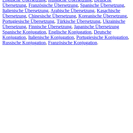
Übersetzung
,
Französische Übersetzung
,
Spanische Übersetzung
,
Italienische Übersetzung
,
Arabische Übersetzung
,
Kasachische
Übersetzung
,
Chinesische Übersetzung
,
Koreanische Übersetzung
,
Portugiesische Übersetzung
,
Türkische Übersetzung
,
Ukrainische
Übersetzung
,
Finnische Übersetzung
,
Japanische Übersetzung
Spanische Konjugation
,
Englische Konjugation
,
Deutsche
Konjugation
,
Italienische Konjugation
,
Portugiesische Konjugation
,
Russische Konjugation
,
Französische Konjugation
.
Funktionen
Textübersetzung
Kontextbeispiele
Konjugation und Deklination
Kostenlose Apps
PROMT.One für iOS
PROMT.One für Android
Angebote
Für Entwickler