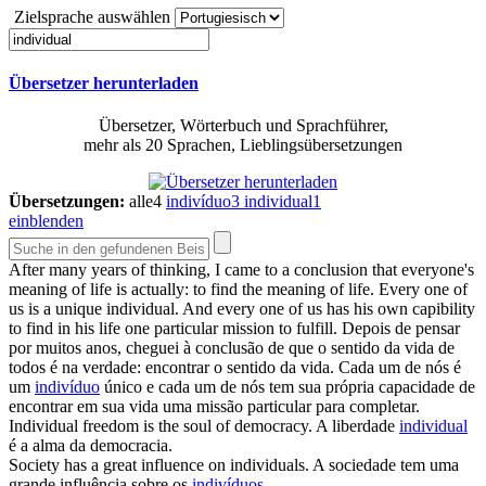
Zielsprache auswählen
Übersetzer herunterladen
Übersetzer, Wörterbuch und Sprachführer,
mehr als 20 Sprachen, Lieblingsübersetzungen
Übersetzungen:
alle
4
indivíduo
3
individual
1
einblenden
After many years of thinking, I came to a conclusion that everyone's
meaning of life is actually: to find the meaning of life. Every one of
us is a unique
individual
. And every one of us has his own capibility
to find in his life one particular mission to fulfill.
Depois de pensar
por muitos anos, cheguei à conclusão de que o sentido da vida de
todos é na verdade: encontrar o sentido da vida. Cada um de nós é
um
indivíduo
único e cada um de nós tem sua própria capacidade de
encontrar em sua vida uma missão particular para completar.
Individual
freedom is the soul of democracy.
A liberdade
individual
é a alma da democracia.
Society has a great influence on
individuals
.
A sociedade tem uma
grande influência sobre os
indivíduos
.