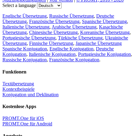
Select a language
Englische Übersetzung
,
Russische Übersetzung
,
Deutsche
Übersetzung
,
Französische Übersetzung
,
Spanische Übersetzung
,
Italienische Übersetzung
,
Arabische Übersetzung
,
Kasachische
Übersetzung
,
Chinesische Übersetzung
,
Koreanische Übersetzung
,
Portugiesische Übersetzung
,
Türkische Übersetzung
,
Ukrainische
Übersetzung
,
Finnische Übersetzung
,
Japanische Übersetzung
Spanische Konjugation
,
Englische Konjugation
,
Deutsche
Konjugation
,
Italienische Konjugation
,
Portugiesische Konjugation
,
Russische Konjugation
,
Französische Konjugation
.
Funktionen
Textübersetzung
Kontextbeispiele
Konjugation und Deklination
Kostenlose Apps
PROMT.One für iOS
PROMT.One für Android
Angebote