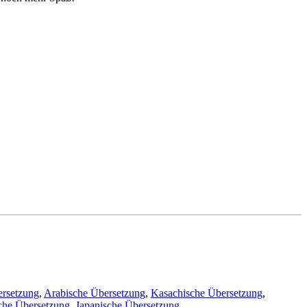
ersetzung
,
Arabische Übersetzung
,
Kasachische Übersetzung
,
che Übersetzung
,
Japanische Übersetzung