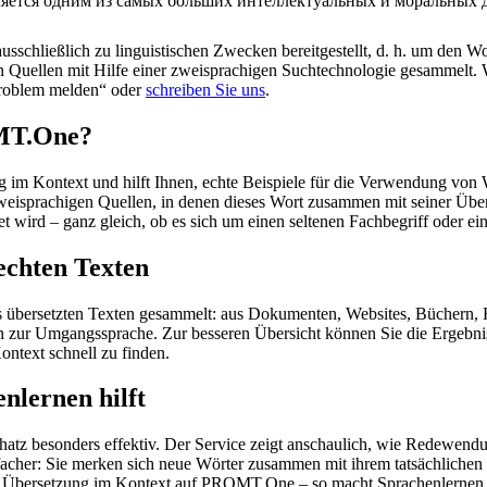
ляется одним из самых больших интеллектуальных и моральных 
schließlich zu linguistischen Zwecken bereitgestellt, d. h. um den Wo
en Quellen mit Hilfe einer zweisprachigen Suchtechnologie gesammelt. 
„Problem melden“ oder
schreiben Sie uns
.
OMT.One?
im Kontext und hilft Ihnen, echte Beispiele für die Verwendung von 
zweisprachigen Quellen, in denen dieses Wort zusammen mit seiner Übe
wird – ganz gleich, ob es sich um einen seltenen Fachbegriff oder ein
echten Texten
s übersetzten Texten gesammelt: aus Dokumenten, Websites, Büchern, 
 hin zur Umgangssprache. Zur besseren Übersicht können Sie die Ergebn
ontext schnell zu finden.
nlernen hilft
hatz besonders effektiv. Der Service zeigt anschaulich, wie Redewen
her: Sie merken sich neue Wörter zusammen mit ihrem tatsächlichen G
der Übersetzung im Kontext auf PROMT.One – so macht Sprachenlernen