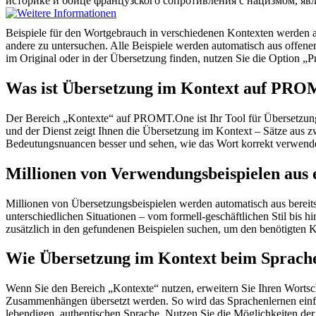
историке и бойце французского сопротивления с нацизмом, яв
Beispiele für den Wortgebrauch in verschiedenen Kontexten werden aus
andere zu untersuchen. Alle Beispiele werden automatisch aus offen
im Original oder in der Übersetzung finden, nutzen Sie die Option 
Was ist Übersetzung im Kontext auf PR
Der Bereich „Kontexte“ auf PROMT.One ist Ihr Tool für Übersetzung 
und der Dienst zeigt Ihnen die Übersetzung im Kontext – Sätze aus 
Bedeutungsnuancen besser und sehen, wie das Wort korrekt verwendet 
Millionen von Verwendungsbeispielen aus 
Millionen von Übersetzungsbeispielen werden automatisch aus bereit
unterschiedlichen Situationen – vom formell-geschäftlichen Stil bis
zusätzlich in den gefundenen Beispielen suchen, um den benötigten K
Wie Übersetzung im Kontext beim Sprache
Wenn Sie den Bereich „Kontexte“ nutzen, erweitern Sie Ihren Wortsc
Zusammenhängen übersetzt werden. So wird das Sprachenlernen einfac
lebendigen, authentischen Sprache. Nutzen Sie die Möglichkeiten 