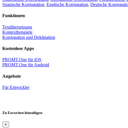
Spanische Konjugation
,
Englische Konjugation
,
Deutsche Konjugati
Funktionen
Textübersetzung
Kontextbeispiele
Konjugation und Deklination
Kostenlose Apps
PROMT.One für iOS
PROMT.One für Android
Angebote
Für Entwickler
Zu Favoriten hinzufügen
×