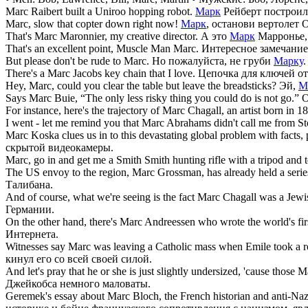
Marc
Raibert built a Uniroo hopping robot.
Марк
Рейберт построил
Marc
, slow that copter down right now!
Марк
, останови вертолет 
That's
Marc
Maronnier, my creative director.
А это
Марк
Марронье,
That's an excellent point, Muscle Man
Marc
.
Интересное замечание
But please don't be rude to
Marc
.
Но пожалуйста, не груби
Марку
.
There's a
Marc
Jacobs key chain that I love.
Цепочка для ключей о
Hey,
Marc
, could you clear the table but leave the breadsticks?
Эй,
М
Says
Marc
Buie, “The only less risky thing you could do is not go.”
О
For instance, here's the trajectory of
Marc
Chagall, an artist born in 1
I went - let me remind you that
Marc
Abrahams didn't call me from S
Marc
Koska clues us in to this devastating global problem with facts
скрытой видеокамеры.
Marc
, go in and get me a Smith Smith hunting rifle with a tripod and t
The US envoy to the region,
Marc
Grossman, has already held a series
Талибана.
And of course, what we're seeing is the fact
Marc
Chagall was a Jewis
Германии.
On the other hand, there's
Marc
Andreessen who wrote the world's fir
Интернета.
Witnesses say
Marc
was leaving a Catholic mass when Emile took a roc
кинул его со всей своей силой.
And let's pray that he or she is just slightly undersized, 'cause those
M
Джейкобса немного маловаты.
Geremek's essay about
Marc
Bloch, the French historian and anti-Nazi