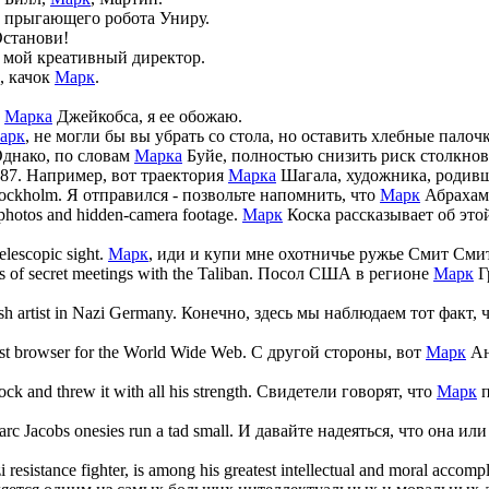
 прыгающего робота Униру.
Останови!
 мой креативный директор.
, качок
Марк
.
т
Марка
Джейкобса, я ее обожаю.
арк
, не могли бы вы убрать со стола, но оставить хлебные палоч
днако, по словам
Марка
Буйе, полностью снизить риск столкнове
887.
Например, вот траектория
Марка
Шагала, художника, родивш
tockholm.
Я отправился - позвольте напомнить, что
Марк
Абрахамс
, photos and hidden-camera footage.
Марк
Коска рассказывает об эт
elescopic sight.
Марк
, иди и купи мне охотничье ружье Смит Сми
 of secret meetings with the Taliban.
Посол США в регионе
Марк
Г
h artist in Nazi Germany.
Конечно, здесь мы наблюдаем тот факт, 
st browser for the World Wide Web.
С другой стороны, вот
Марк
Ан
k and threw it with all his strength.
Свидетели говорят, что
Марк
п
arc
Jacobs onesies run a tad small.
И давайте надеяться, что она ил
 resistance fighter, is among his greatest intellectual and moral accomp