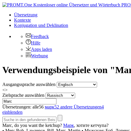
PRO
Übersetzung
Kontexte
Konjugation
und Deklination
Feedback
Hilfe
Apps laden
Werbung
Verwendungsbeispiele von "Marc
Ausgangssprache auswählen
<>
Zielsprache auswählen
Übersetzungen:
alle
56
марк
52
andere Übersetzungen
4
einblenden
Marc
, do you want the ketchup?
Марк
, хотите кетчупа?
• Men: Bob, Lawrence, Bill,
Marc
, Martin
• Мужские: Боб, Лоренс