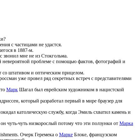
ки?
ния с частицами не удастся.
егося в 1887-м.
 звонил мне не из Стокгольма.
ой невероятной проблеме с помощью фактов, фотографий и
т со штативом и оптическим прицелом.
россман уже провел ряд секретных встреч с представителями
что
Марк
Шагал был еврейским художником в нацистской
дриссен, который разработал первый в мире браузер для
окидал католическую службу, когда Эмиль схватил камень и
и он чуть-чуть низкорослый потому что эти ползунки от
Марка
lishments.
Очерк Геремека о
Марке
Блоке, французском