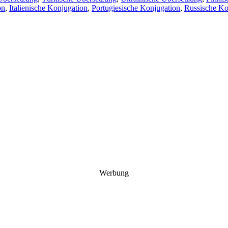
on
,
Italienische Konjugation
,
Portugiesische Konjugation
,
Russische Ko
Werbung