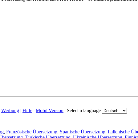
|
Werbung
|
Hilfe
|
Mobil Version
|
Select a language
ng
,
Französische Übersetzung
,
Spanische Übersetzung
,
Italienische Üb
Übersetzung
,
Türkische Übersetzung
,
Ukrainische Übersetzung
,
Finnis