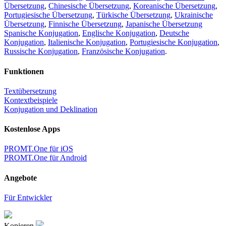
Übersetzung
,
Chinesische Übersetzung
,
Koreanische Übersetzung
,
Portugiesische Übersetzung
,
Türkische Übersetzung
,
Ukrainische
Übersetzung
,
Finnische Übersetzung
,
Japanische Übersetzung
Spanische Konjugation
,
Englische Konjugation
,
Deutsche
Konjugation
,
Italienische Konjugation
,
Portugiesische Konjugation
,
Russische Konjugation
,
Französische Konjugation
.
Funktionen
Textübersetzung
Kontextbeispiele
Konjugation und Deklination
Kostenlose Apps
PROMT.One für iOS
PROMT.One für Android
Angebote
Für Entwickler
Kopieren