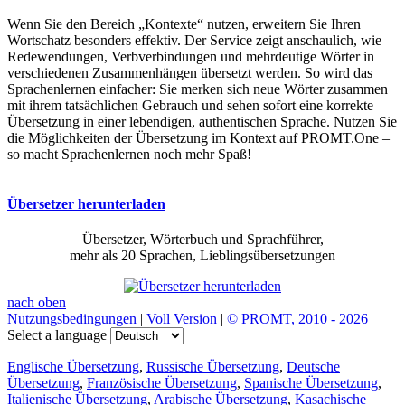
Wenn Sie den Bereich „Kontexte“ nutzen, erweitern Sie Ihren
Wortschatz besonders effektiv. Der Service zeigt anschaulich, wie
Redewendungen, Verbverbindungen und mehrdeutige Wörter in
verschiedenen Zusammenhängen übersetzt werden. So wird das
Sprachenlernen einfacher: Sie merken sich neue Wörter zusammen
mit ihrem tatsächlichen Gebrauch und sehen sofort eine korrekte
Übersetzung in einer lebendigen, authentischen Sprache. Nutzen Sie
die Möglichkeiten der Übersetzung im Kontext auf PROMT.One –
so macht Sprachenlernen noch mehr Spaß!
Übersetzer herunterladen
Übersetzer, Wörterbuch und Sprachführer,
mehr als 20 Sprachen, Lieblingsübersetzungen
nach oben
Nutzungsbedingungen
|
Voll Version
|
© PROMT, 2010 - 2026
Select a language
Englische Übersetzung
,
Russische Übersetzung
,
Deutsche
Übersetzung
,
Französische Übersetzung
,
Spanische Übersetzung
,
Italienische Übersetzung
,
Arabische Übersetzung
,
Kasachische