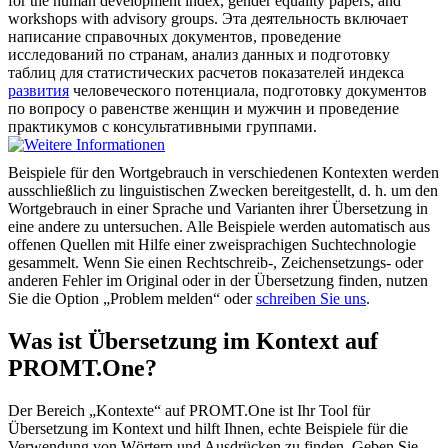
for the human
development index
, gender equality papers, and
workshops with advisory groups.
Эта деятельность включает
написание справочных документов, проведение
исследований по странам, анализ данных и подготовку
таблиц для статистических расчетов показателей индекса
развития
человеческого потенциала, подготовку документов
по вопросу о равенстве женщин и мужчин и проведение
практикумов с консультативными группами.
Beispiele für den Wortgebrauch in verschiedenen Kontexten werden
ausschließlich zu linguistischen Zwecken bereitgestellt, d. h. um den
Wortgebrauch in einer Sprache und Varianten ihrer Übersetzung in
eine andere zu untersuchen. Alle Beispiele werden automatisch aus
offenen Quellen mit Hilfe einer zweisprachigen Suchtechnologie
gesammelt. Wenn Sie einen Rechtschreib-, Zeichensetzungs- oder
anderen Fehler im Original oder in der Übersetzung finden, nutzen
Sie die Option „Problem melden“ oder
schreiben Sie uns
.
Was ist Übersetzung im Kontext auf
PROMT.One?
Der Bereich „Kontexte“ auf PROMT.One ist Ihr Tool für
Übersetzung im Kontext und hilft Ihnen, echte Beispiele für die
Verwendung von Wörtern und Ausdrücken zu finden. Geben Sie