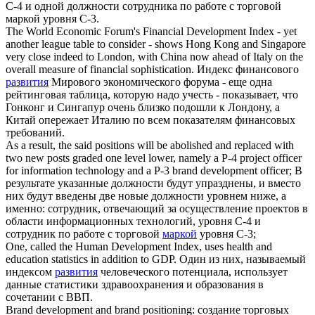
С-4 и одной должности сотрудника по работе с торговой
маркой уровня С-3.
The World Economic Forum's Financial
Development Index
- yet
another league table to consider - shows Hong Kong and Singapore
very close indeed to London, with China now ahead of Italy on the
overall measure of financial sophistication.
Индекс финансового
развития
Мирового экономического форума - еще одна
рейтинговая таблица, которую надо учесть - показывает, что
Гонконг и Сингапур очень близко подошли к Лондону, а
Китай опережает Италию по всем показателям финансовых
требований.
As a result, the said positions will be abolished and replaced with
two new posts graded one level lower, namely a P-4 project officer
for information technology and a P-3
brand development
officer;
В
результате указанные должности будут упразднены, и вместо
них будут введены две новые должности уровнем ниже, а
именно: сотрудник, отвечающий за осуществление проектов в
области информационных технологий, уровня С-4 и
сотрудник по работе с торговой
маркой
уровня С-3;
One, called the Human
Development Index
, uses health and
education statistics in addition to GDP.
Один из них, называемый
индексом
развития
человеческого потенциала, использует
данные статистики здравоохранения и образования в
сочетании с ВВП.
Brand development
and brand positioning:
создание торговых