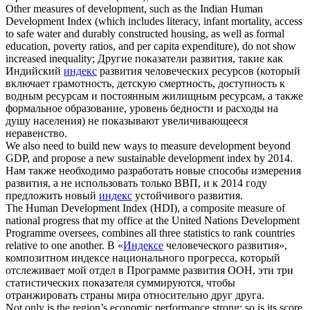
Other measures of development, such as the Indian Human
Development Index
(which includes literacy, infant mortality, access
to safe water and durably constructed housing, as well as formal
education, poverty ratios, and per capita expenditure), do not show
increased inequality;
Другие показатели развития, такие как
Индийский
индекс
развития человеческих ресурсов (который
включает грамотность, детскую смертность, доступность к
водным ресурсам и постоянным жилищным ресурсам, а также
формальное образование, уровень бедности и расходы на
душу населения) не показывают увеличивающееся
неравенство.
We also need to build new ways to measure development beyond
GDP, and propose a new sustainable
development index
by 2014.
Нам также необходимо разработать новые способы измерения
развития, а не использовать только ВВП, и к 2014 году
предложить новый
индекс
устойчивого развития.
The Human
Development Index
(HDI), a composite measure of
national progress that my office at the United Nations Development
Programme oversees, combines all three statistics to rank countries
relative to one another.
В «
Индексе
человеческого развития»,
композитном индексе национального прогресса, который
отслеживает мой отдел в Программе развития ООН, эти три
статистических показателя суммируются, чтобы
отранжировать страны мира относительно друг друга.
Not only is the region’s economic performance strong; so is its score