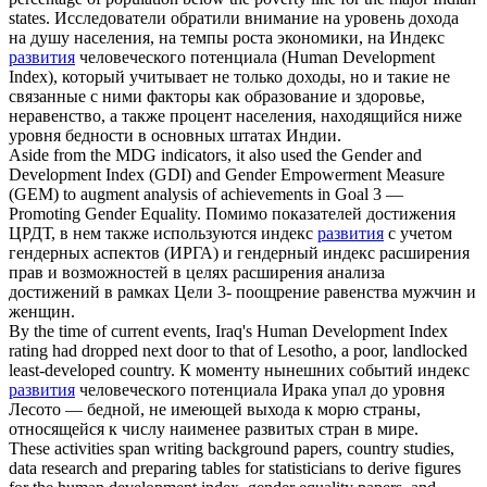
states.
Исследователи обратили внимание на уровень дохода
на душу населения, на темпы роста экономики, на Индекс
развития
человеческого потенциала (Human Development
Index), который учитывает не только доходы, но и такие не
связанные с ними факторы как образование и здоровье,
неравенство, а также процент населения, находящийся ниже
уровня бедности в основных штатах Индии.
Aside from the MDG indicators, it also used the Gender and
Development Index
(GDI) and Gender Empowerment Measure
(GEM) to augment analysis of achievements in Goal 3 —
Promoting Gender Equality.
Помимо показателей достижения
ЦРДТ, в нем также используются индекс
развития
с учетом
гендерных аспектов (ИРГА) и гендерный индекс расширения
прав и возможностей в целях расширения анализа
достижений в рамках Цели 3- поощрение равенства мужчин и
женщин.
By the time of current events, Iraq's Human
Development Index
rating had dropped next door to that of Lesotho, a poor, landlocked
least-developed country.
К моменту нынешних событий индекс
развития
человеческого потенциала Ирака упал до уровня
Лесото — бедной, не имеющей выхода к морю страны,
относящейся к числу наименее развитых стран в мире.
These activities span writing background papers, country studies,
data research and preparing tables for statisticians to derive figures