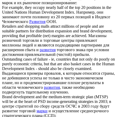
марок и их рыночное позиционирование:
For example, they occupy nearly half of the top 20 positions in the
United Nations Human
Development Index
.
Например, они
занимают почти половину из 20 первых позиций в Индексе
Человеческого
Развития
ООН.
Retailers and shopping malls attract millions of people and are
suitable partners for distribution expansion and
brand development
,
providing that profitable (net) margins are achieved.
Магазины
розничной торговли и торговые центры привлекают
миллионы людей и являются подходящими партнерами для
расширения сбыта и
развития
торгового знака при условии
достижения привлекательной (чистой) прибыли.
Outstanding cases of failure - ie, countries that not only do poorly on
purely economic criteria, but that are also basket cases in the Human
Development Index
- should also be closely examined.
Выдающиеся примеры провалов, к которым относятся страны,
не добившиеся успеха не только в чисто экономическом
плане, но и продемонстрировавшие плохие результаты в
области человеческого
развития
, также необходимо
подвергнуть тщательному изучению.
Brand development
and the medium-term strategic plan (MTSP)
will be at the heart of PSD income-generating strategies in 2003;
в
центре стратегий по сбору средств ОСЧС в 2003 году будут
развитие торговой
марки
и осуществление среднесрочного
стратегического плана (ССП);