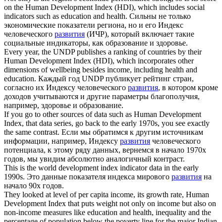
on the Human
Development Index
(HDI), which includes social
indicators such as education and health.
Сильны не только
экономические показатели региона, но и его Индекс
человеческого
развития
(ИЧР), который включает такие
социальные индикаторы, как образование и здоровье.
Every year, the UNDP publishes a ranking of countries by their
Human
Development Index
(HDI), which incorporates other
dimensions of wellbeing besides income, including health and
education.
Каждый год UNDP публикует рейтинг стран,
согласно их Индексу человеческого
развития
, в котором кроме
доходов учитываются и другие параметры благополучия,
например, здоровье и образование.
If you go to other sources of data such as Human
Development
Index
, that data series, go back to the early 1970s, you see exactly
the same contrast.
Если мы обратимся к другим источникам
информации, например, Индексу
развития
человеческого
потенциала, к этому ряду данных, вернемся в начало 1970х
годов, мы увидим абсолютно аналогичный контраст.
This is the world
development index
indicator data in the early
1990s.
Это данные показателя индекса мирового
развития
на
начало 90х годов.
They looked at level of per capita income, its growth rate, Human
Development Index
that puts weight not only on income but also on
non-income measures like education and health, inequality and the
percentage of population below the poverty line for the major Indian