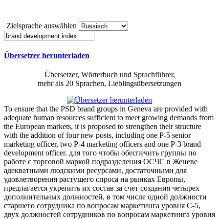
Zielsprache auswählen
Übersetzer herunterladen
Übersetzer, Wörterbuch und Sprachführer,
mehr als 20 Sprachen, Lieblingsübersetzungen
To ensure that the PSD brand groups in Geneva are provided with
adequate human resources sufficient to meet growing demands from
the European markets, it is proposed to strengthen their structure
with the addition of four new posts, including one P-5 senior
marketing officer, two P-4 marketing officers and one P-3
brand
development
officer.
для того чтобы обеспечить группы по
работе с торговой маркой подразделения ОСЧС в Женеве
адекватными людскими ресурсами, достаточными для
удовлетворения растущего спроса на рынках Европы,
предлагается укрепить их состав за счет создания четырех
дополнительных должностей, в том числе одной должности
старшего сотрудника по вопросам маркетинга уровня С-5,
двух должностей сотрудников по вопросам маркетинга уровня