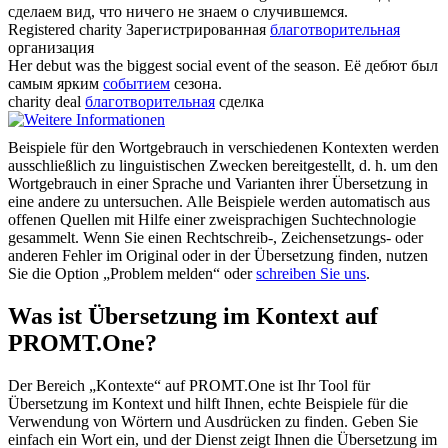
сделаем вид, что ничего не знаем о случившемся.
Registered
charity
Зарегистрированная
благотворительная
организация
Her debut was the biggest social
event
of the season.
Её дебют был
самым ярким
событием
сезона.
charity
deal
благотворительная
сделка
Beispiele für den Wortgebrauch in verschiedenen Kontexten werden
ausschließlich zu linguistischen Zwecken bereitgestellt, d. h. um den
Wortgebrauch in einer Sprache und Varianten ihrer Übersetzung in
eine andere zu untersuchen. Alle Beispiele werden automatisch aus
offenen Quellen mit Hilfe einer zweisprachigen Suchtechnologie
gesammelt. Wenn Sie einen Rechtschreib-, Zeichensetzungs- oder
anderen Fehler im Original oder in der Übersetzung finden, nutzen
Sie die Option „Problem melden“ oder
schreiben Sie uns
.
Was ist Übersetzung im Kontext auf
PROMT.One?
Der Bereich „Kontexte“ auf PROMT.One ist Ihr Tool für
Übersetzung im Kontext und hilft Ihnen, echte Beispiele für die
Verwendung von Wörtern und Ausdrücken zu finden. Geben Sie
einfach ein Wort ein, und der Dienst zeigt Ihnen die Übersetzung im