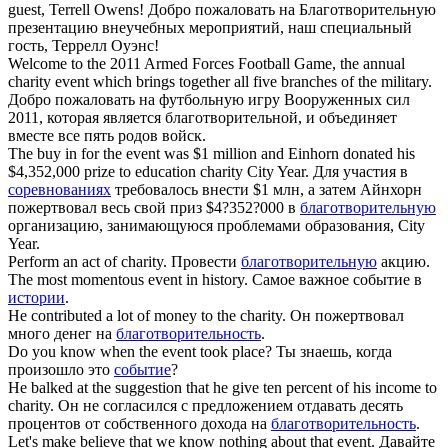
guest, Terrell Owens!
Добро пожаловать на Благотворительную
презентацию внеучебных мероприятий, наш специальный
гость, Террелл Оуэнс!
Welcome to the 2011 Armed Forces Football Game, the annual
charity event
which brings together all five branches of the military.
Добро пожаловать на футбольную игру Вооруженных сил
2011, которая является благотворительной, и объединяет
вместе все пять родов войск.
The buy in for the
event
was $1 million and Einhorn donated his
$4,352,000 prize to education
charity
City Year.
Для участия в
соревнованиях
требовалось внести $1 млн, а затем Айнхорн
пожертвовал весь свой приз $4?352?000 в
благотворительную
организацию, занимающуюся проблемами образования, City
Year.
Perform an act of
charity
.
Провести
благотворительную
акцию.
The most momentous
event
in history.
Самое важное событие в
истории
.
He contributed a lot of money to the
charity
.
Он пожертвовал
много денег на
благотворительность
.
Do you know when the
event
took place?
Ты знаешь, когда
произошло это
событие
?
He balked at the suggestion that he give ten percent of his income to
charity
.
Он не согласился с предложением отдавать десять
процентов от собственного дохода на
благотворительность
.
Let's make believe that we know nothing about that
event
.
Давайте