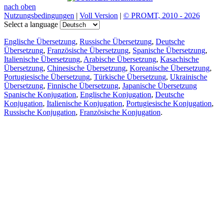
nach oben
Nutzungsbedingungen
|
Voll Version
|
© PROMT, 2010 - 2026
Select a language
Englische Übersetzung
,
Russische Übersetzung
,
Deutsche
Übersetzung
,
Französische Übersetzung
,
Spanische Übersetzung
,
Italienische Übersetzung
,
Arabische Übersetzung
,
Kasachische
Übersetzung
,
Chinesische Übersetzung
,
Koreanische Übersetzung
,
Portugiesische Übersetzung
,
Türkische Übersetzung
,
Ukrainische
Übersetzung
,
Finnische Übersetzung
,
Japanische Übersetzung
Spanische Konjugation
,
Englische Konjugation
,
Deutsche
Konjugation
,
Italienische Konjugation
,
Portugiesische Konjugation
,
Russische Konjugation
,
Französische Konjugation
.
Funktionen
Textübersetzung
Kontextbeispiele
Konjugation und Deklination
Kostenlose Apps
PROMT.One für iOS
PROMT.One für Android