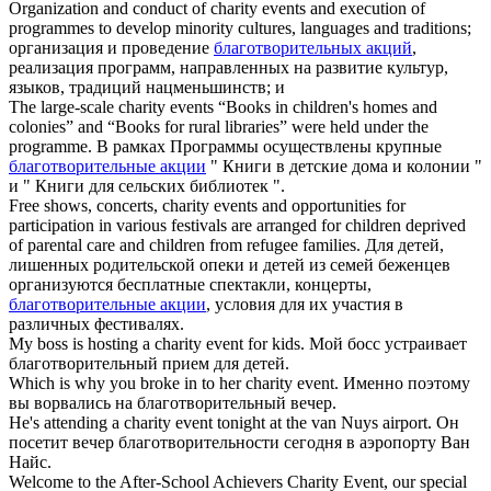
Organization and conduct of
charity events
and execution of
programmes to develop minority cultures, languages and traditions;
организация и проведение
благотворительных акций
,
реализация программ, направленных на развитие культур,
языков, традиций нацменьшинств; и
The large-scale
charity events
“Books in children's homes and
colonies” and “Books for rural libraries” were held under the
programme.
В рамках Программы осуществлены крупные
благотворительные акции
" Книги в детские дома и колонии "
и " Книги для сельских библиотек ".
Free shows, concerts,
charity events
and opportunities for
participation in various festivals are arranged for children deprived
of parental care and children from refugee families.
Для детей,
лишенных родительской опеки и детей из семей беженцев
организуются бесплатные спектакли, концерты,
благотворительные акции
, условия для их участия в
различных фестивалях.
My boss is hosting a
charity event
for kids.
Мой босс устраивает
благотворительный прием для детей.
Which is why you broke in to her
charity event
.
Именно поэтому
вы ворвались на благотворительный вечер.
He's attending a
charity event
tonight at the van Nuys airport.
Он
посетит вечер благотворительности сегодня в аэропорту Ван
Найс.
Welcome to the After-School Achievers
Charity Event
, our special