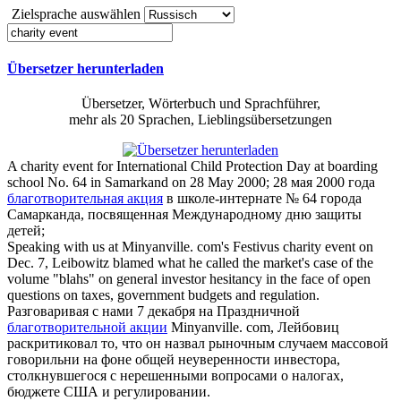
Zielsprache auswählen
Übersetzer herunterladen
Übersetzer, Wörterbuch und Sprachführer,
mehr als 20 Sprachen, Lieblingsübersetzungen
A
charity event
for International Child Protection Day at boarding
school No. 64 in Samarkand on 28 May 2000;
28 мая 2000 года
благотворительная акция
в школе-интернате № 64 города
Самарканда, посвященная Международному дню защиты
детей;
Speaking with us at Minyanville. com's Festivus
charity event
on
Dec. 7, Leibowitz blamed what he called the market's case of the
volume "blahs" on general investor hesitancy in the face of open
questions on taxes, government budgets and regulation.
Разговаривая с нами 7 декабря на Праздничной
благотворительной акции
Minyanville. com, Лейбовиц
раскритиковал то, что он назвал рыночным случаем массовой
говорильни на фоне общей неуверенности инвестора,
столкнувшегося с нерешенными вопросами о налогах,
бюджете США и регулировании.