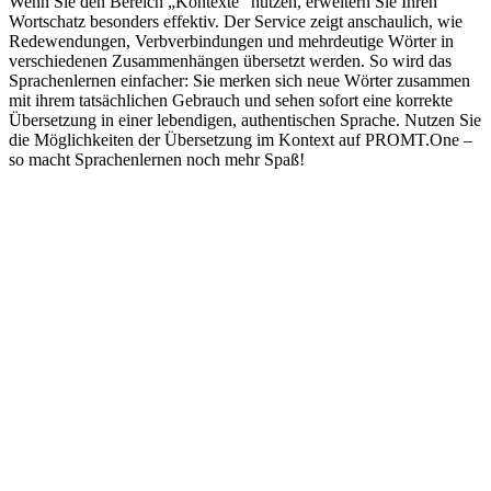
Wenn Sie den Bereich „Kontexte“ nutzen, erweitern Sie Ihren
Wortschatz besonders effektiv. Der Service zeigt anschaulich, wie
Redewendungen, Verbverbindungen und mehrdeutige Wörter in
verschiedenen Zusammenhängen übersetzt werden. So wird das
Sprachenlernen einfacher: Sie merken sich neue Wörter zusammen
mit ihrem tatsächlichen Gebrauch und sehen sofort eine korrekte
Übersetzung in einer lebendigen, authentischen Sprache. Nutzen Sie
die Möglichkeiten der Übersetzung im Kontext auf PROMT.One –
so macht Sprachenlernen noch mehr Spaß!