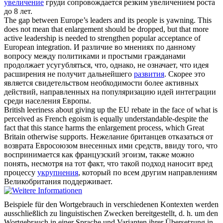
увеличение
груди сопровождается резким увеличением роста
до 8 лет.
The gap between Europe’s leaders and its people is yawning. This
does not mean that
enlargement
should be dropped, but that more
active leadership is needed to strengthen popular acceptance of
European integration.
И различие во мнениях по данному
вопросу между политиками и простыми гражданами
продолжает усугубляться, что, однако, не означает, что идея
расширения не получит дальнейшего
развития
. Скорее это
является свидетельством необходимости более активных
действий, направленных на популяризацию идей интеграции
среди населения Европы.
British leeriness about giving up the EU rebate in the face of what is
perceived as French egoism is equally understandable-despite the
fact that this stance harms the
enlargement
process, which Great
Britain otherwise supports.
Нежелание британцев отказаться от
возврата Евросоюзом внесенных ими средств, ввиду того, что
воспринимается как французский эгоизм, также можно
понять, несмотря на тот факт, что такой подход наносит вред
процессу
укрупнения
, который по всем другим направлениям
Великобритания поддерживает.
Beispiele für den Wortgebrauch in verschiedenen Kontexten werden
ausschließlich zu linguistischen Zwecken bereitgestellt, d. h. um den
Wortgebrauch in einer Sprache und Varianten ihrer Übersetzung in