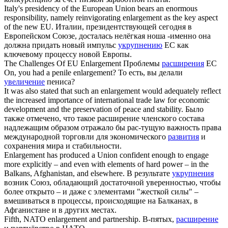
Italy's presidency of the European Union bears an enormous
responsibility, namely reinvigorating
enlargement
as the key aspect
of the new EU.
Италии, президентствующей сегодня в
Европейском Союзе, досталась нелёгкая ноша -именно она
должна придать новый импульс
укрупнению
ЕС как
ключевому процессу новой Европы.
The Challenges Of EU
Enlargement
Проблемы
расширения
ЕС
On, you had a penile
enlargement
?
То есть, вы делали
увеличение
пениса?
It was also stated that such an
enlargement
would adequately reflect
the increased importance of international trade law for economic
development and the preservation of peace and stability.
Было
также отмечено, что такое расширение членского состава
надлежащим образом отражало бы рас-тущую важность права
международной торговли для экономического
развития
и
сохранения мира и стабильности.
Enlargement
has produced a Union confident enough to engage
more explicitly – and even with elements of hard power – in the
Balkans, Afghanistan, and elsewhere.
В результате
укрупнения
возник Союз, обладающий достаточной уверенностью, чтобы
более открыто – и даже с элементами "жесткой силы" –
вмешиваться в процессы, происходящие на Балканах, в
Афганистане и в других местах.
Fifth, NATO
enlargement
and partnership.
В-пятых,
расширение