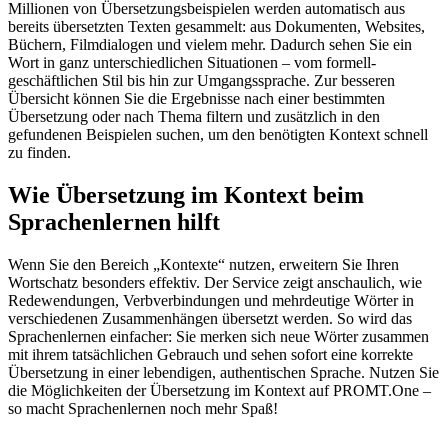
Millionen von Übersetzungsbeispielen werden automatisch aus
bereits übersetzten Texten gesammelt: aus Dokumenten, Websites,
Büchern, Filmdialogen und vielem mehr. Dadurch sehen Sie ein
Wort in ganz unterschiedlichen Situationen – vom formell-
geschäftlichen Stil bis hin zur Umgangssprache. Zur besseren
Übersicht können Sie die Ergebnisse nach einer bestimmten
Übersetzung oder nach Thema filtern und zusätzlich in den
gefundenen Beispielen suchen, um den benötigten Kontext schnell
zu finden.
Wie Übersetzung im Kontext beim
Sprachenlernen hilft
Wenn Sie den Bereich „Kontexte“ nutzen, erweitern Sie Ihren
Wortschatz besonders effektiv. Der Service zeigt anschaulich, wie
Redewendungen, Verbverbindungen und mehrdeutige Wörter in
verschiedenen Zusammenhängen übersetzt werden. So wird das
Sprachenlernen einfacher: Sie merken sich neue Wörter zusammen
mit ihrem tatsächlichen Gebrauch und sehen sofort eine korrekte
Übersetzung in einer lebendigen, authentischen Sprache. Nutzen Sie
die Möglichkeiten der Übersetzung im Kontext auf PROMT.One –
so macht Sprachenlernen noch mehr Spaß!