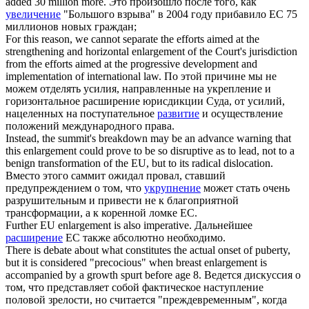
added 30 million more.
Это произошло после того, как
увеличение
"Большого взрыва" в 2004 году прибавило ЕС 75
миллионов новых граждан;
For this reason, we cannot separate the efforts aimed at the
strengthening and horizontal
enlargement
of the Court's jurisdiction
from the efforts aimed at the progressive development and
implementation of international law.
По этой причине мы не
можем отделять усилия, направленные на укрепление и
горизонтальное расширение юрисдикции Суда, от усилий,
нацеленных на поступательное
развитие
и осуществление
положений международного права.
Instead, the summit's breakdown may be an advance warning that
this
enlargement
could prove to be so disruptive as to lead, not to a
benign transformation of the EU, but to its radical dislocation.
Вместо этого саммит ожидал провал, ставший
предупреждением о том, что
укрупнение
может стать очень
разрушительным и привести не к благоприятной
трансформации, а к коренной ломке ЕС.
Further EU
enlargement
is also imperative.
Дальнейшее
расширение
ЕС также абсолютно необходимо.
There is debate about what constitutes the actual onset of puberty,
but it is considered "precocious" when breast
enlargement
is
accompanied by a growth spurt before age 8.
Ведется дискуссия о
том, что представляет собой фактическое наступление
половой зрелости, но считается "преждевременным", когда