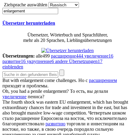
Zielsprache auswählen
Übersetzer herunterladen
Übersetzer, Wörterbuch und Sprachführer,
mehr als 20 Sprachen, Lieblingsübersetzungen
Übersetzungen:
alle
499
расширение
444
увеличение
16
развитие
16
укрупнение
6
andere Übersetzungen
17
einblenden
But with
enlargement
come challenges.
Но с
расширением
приходят и проблемы.
Oh, you had a penile
enlargement
?
То есть, вы делали
увеличение
пениса?
The fourth shock was eastern EU
enlargement
, which has brought
extraordinary chances for trade and investment in the east, but has
also brought massive low-wage competition.
Четвертым шоком
стало расширение Евросоюза на восток, что исключительно
благоприятствовало
развитию
торговли и инвестициям на
востоке, но также, в свою очередь породило сильную
конкуренцию за счет низкой заработной платы.