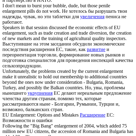
и партнёрство в НАТО.
I don't mean to burst your bubble, dude, but those penile
enlargement
pills do not work.
Не хотелось бы разрушать твои
надежды, чувак, но эти таблетки для
увеличения
пениса не
работают.
Speakers in that session discussed the economic effects of EU
enlargement
, such as trade creation and trade diversion, the creation
of new markets and the training of agricultural quality inspectors.
Выступившие на этом заседании обсудили экономические
последствия расширения ЕС, такие, как
развитие
и
переориентация торговли, формирование новых рынков и
подготовка специалистов для проведения инспекций качества
сельхозпродукции.
Unfortunately, the problems created by the current
enlargement
make it unrealistic to hold out membership to additional countries
beyond the ones now under consideration - Bulgaria, Romania,
Turkey, and possibly the Balkan countries.
Но, увы, проблемы
нынешнего
укрупнения
ЕС делают нереальным предложение
членства другим странам, помимо тех, которые
рассматриваются ныне - Болгарии, Румынии, Турции и,
возможно, балканских стран.
EU
Enlargement
: Options and Mistakes
Расширение
ЕС:
Возможности и ошибки
Following the "Big Bang"
enlargement
of 2004, which added 75
million new EU citizens, the accession of Romania and Bulgaria has