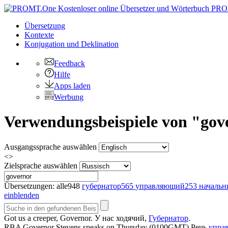
PRO
Übersetzung
Kontexte
Konjugation
und Deklination
Feedback
Hilfe
Apps laden
Werbung
Verwendungsbeispiele von "gove
Ausgangssprache auswählen
<>
Zielsprache auswählen
Übersetzungen:
alle
948
губернатор
565
управляющий
253
начальн
einblenden
Got us a creeper,
Governor
.
У нас ходячий,
Губернатор
.
RBA
Governor
Stevens speaks on Thursday (0100GMT)
Речь
упра