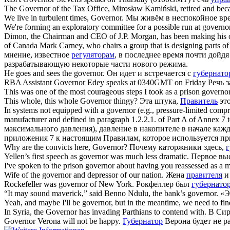
The
Governor
of the Tax Office, Mirosław Kamiński, retired and beca
We live in turbulent times,
Governor
.
Мы живём в неспокойное вр
We're forming an exploratory committee for a possible run at
governo
Dimon, the Chairman and CEO of J.P. Morgan, has been making his con
of Canada Mark Carney, who chairs a group that is designing parts of
мнение, известное
регуляторам
, в последнее время почти дойд
разрабатывающую некоторые части нового режима.
He goes and sees the
governor
.
Он идет и встречается с
губернато
RBA Assistant
Governor
Edey speaks at 0340GMT on Friday
Речь 
This was one of the most courageous steps I took as a prison
governo
This whole, this whole
Governor
thingy?
Эта штука,
Правитель
это
In systems not equipped with a
governor
(e.g., pressure-limited compre
manufacturer and defined in paragraph 1.2.2.1. of Part A of Annex 7 to 
максимального давления), давление в накопителе в начале кажд
приложения 7 к настоящим Правилам, которое используется п
Why are the convicts here,
Governor
?
Почему каторжники здесь,
г
Yellen’s first speech as
governor
was much less dramatic.
Первое вы
I've spoken to the prison
governor
about having you reassessed as a m
Wife of the
governor
and depressor of our nation.
Жена
правителя
и 
Rockefeller was
governor
of New York.
Рокфеллер был
губернато
“It may sound maverick,” said Benno Ndulu, the bank’s
governor
.
«Э
Yeah, and maybe I'll be
governor
, but in the meantime, we need to fi
In Syria, the
Governor
has invading Parthians to contend with.
В Си
Governor
Verona will not be happy.
Губернатор
Верона будет не ра