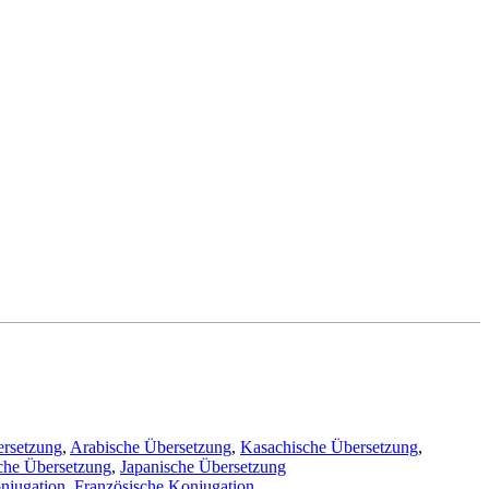
ersetzung
,
Arabische Übersetzung
,
Kasachische Übersetzung
,
che Übersetzung
,
Japanische Übersetzung
njugation
,
Französische Konjugation
.