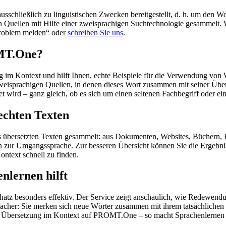
schließlich zu linguistischen Zwecken bereitgestellt, d. h. um den Wo
en Quellen mit Hilfe einer zweisprachigen Suchtechnologie gesammelt. 
„Problem melden“ oder
schreiben Sie uns
.
OMT.One?
im Kontext und hilft Ihnen, echte Beispiele für die Verwendung von 
zweisprachigen Quellen, in denen dieses Wort zusammen mit seiner Übe
wird – ganz gleich, ob es sich um einen seltenen Fachbegriff oder ein
echten Texten
s übersetzten Texten gesammelt: aus Dokumenten, Websites, Büchern, 
 hin zur Umgangssprache. Zur besseren Übersicht können Sie die Ergebn
ontext schnell zu finden.
nlernen hilft
hatz besonders effektiv. Der Service zeigt anschaulich, wie Redewen
her: Sie merken sich neue Wörter zusammen mit ihrem tatsächlichen G
der Übersetzung im Kontext auf PROMT.One – so macht Sprachenlernen