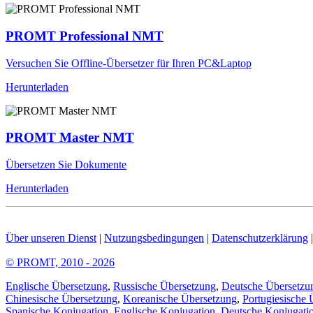
PROMT Professional NMT
Versuchen Sie Offline-Übersetzer für Ihren PC&Laptop
Herunterladen
PROMT Master NMT
Übersetzen Sie Dokumente
Herunterladen
Über unseren Dienst
|
Nutzungsbedingungen
|
Datenschutzerklärung
© PROMT, 2010 - 2026
Englische Übersetzung
,
Russische Übersetzung
,
Deutsche Übersetzu
Chinesische Übersetzung
,
Koreanische Übersetzung
,
Portugiesische 
Spanische Konjugation
,
Englische Konjugation
,
Deutsche Konjugati