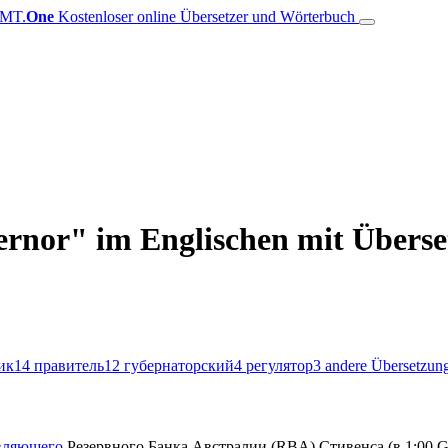
MT.
One
Kostenloser online Übersetzer und Wörterbuch
rnor" im Englischen mit Überse
ик
14
правитель
12
губернаторский
4
регулятор
3
andere Übersetzun
вляющего
Резервного Банка Австралии (RBA) Стивенса (в 1:00 G