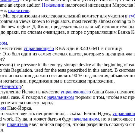
me an expert auditor.
Начальник
налоговой инспекции Мирослав К
емя,
правитель
.
r
.
Мы организовали исследовательский комитет для участия в
гу
trarian views known to regulators, most recently almost coming to bl
 the new regime.
Даймон, председатель и главный исполнительный
я до драки, по словам очевидцев, в споре с управляющим Банка 
ром
.
заместителя
управляющего
RBA Эди в 3:40 GMT в пятницу
r
.
Это был один из самых смелых шагов, которые я предприняла 
т?
ssors) the pressure in the energy storage device at the beginning of each
this Regulation, used for the tests prescribed in this annex.
В систем
ого испытания должно составлять 90 % от давления, объявленног
ри испытании, предписанном в настоящем приложении.
убернатор
?
ступление Йеллен в качестве
управляющего
банка было намного
ental case.
Я говорил с
начальником
тюрьмы о том, чтобы вас пр
угнетателя нашего народа.
ром
Нью-Йорка.
то может звучать непривычно», - сказал Бенно Ндулу,
управляю
nd work.
Ну да, и может быть я буду
начальником
, но в настоящее
рии
правитель
ввёл войска парфян, чтобы разрешить сложную си
д.