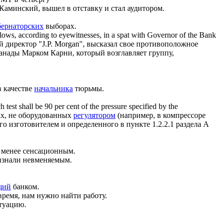
аминский, вышел в отставку и стал аудитором.
бернаторских
выборах.
ows, according to eyewitnesses, in a spat with
Governor
of the Bank
 директор "J.P. Morgan", высказал свое противоположное
Канады Марком Карни, который возглавляет группу,
в качестве
начальника
тюрьмы.
 test shall be 90 per cent of the pressure specified by the
ах, не оборудованных
регулятором
(например, в компрессоре
о изготовителем и определенного в пункте 1.2.2.1 раздела A
 менее сенсационным.
изнали невменяемым.
щий
банком.
 время, нам нужно найти работу.
туацию.