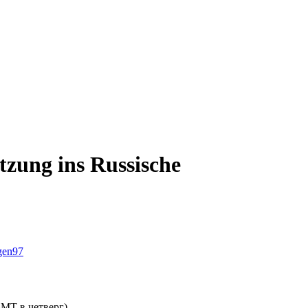
tzung ins Russische
gen
97
MT в четверг)