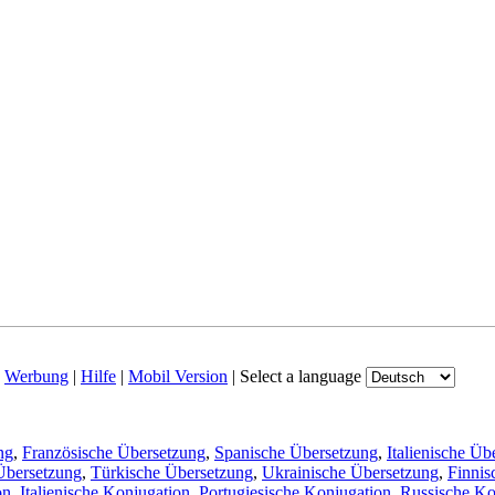
|
Werbung
|
Hilfe
|
Mobil Version
|
Select a language
ng
,
Französische Übersetzung
,
Spanische Übersetzung
,
Italienische Üb
Übersetzung
,
Türkische Übersetzung
,
Ukrainische Übersetzung
,
Finnis
on
,
Italienische Konjugation
,
Portugiesische Konjugation
,
Russische Ko