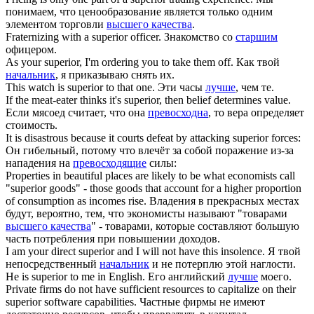
понимаем, что ценообразование является только одним
элементом торговли
высшего качества
.
Fraternizing with a
superior
officer.
Знакомство со
старшим
офицером.
As your
superior
, I'm ordering you to take them off.
Как твой
начальник
, я приказываю снять их.
This watch is
superior
to that one.
Эти часы
лучше
, чем те.
If the meat-eater thinks it's
superior
, then belief determines value.
Если мясоед считает, что она
превосходна
, то вера определяет
стоимость.
It is disastrous because it courts defeat by attacking
superior
forces:
Он гибельный, потому что влечёт за собой поражение из-за
нападения на
превосходящие
силы:
Properties in beautiful places are likely to be what economists call
"
superior
goods" - those goods that account for a higher proportion
of consumption as incomes rise.
Владения в прекрасных местах
будут, вероятно, тем, что экономисты называют "товарами
высшего качества
" - товарами, которые составляют большую
часть потребления при повышении доходов.
I am your direct
superior
and I will not have this insolence.
Я твой
непосредственный
начальник
и не потерплю этой наглости.
He is
superior
to me in English.
Его английский
лучше
моего.
Private firms do not have sufficient resources to capitalize on their
superior
software capabilities.
Частные фирмы не имеют