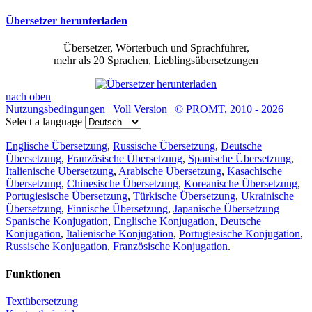
Übersetzer herunterladen
Übersetzer, Wörterbuch und Sprachführer,
mehr als 20 Sprachen, Lieblingsübersetzungen
nach oben
Nutzungsbedingungen
|
Voll Version
|
© PROMT, 2010 - 2026
Select a language
Englische Übersetzung
,
Russische Übersetzung
,
Deutsche
Übersetzung
,
Französische Übersetzung
,
Spanische Übersetzung
,
Italienische Übersetzung
,
Arabische Übersetzung
,
Kasachische
Übersetzung
,
Chinesische Übersetzung
,
Koreanische Übersetzung
,
Portugiesische Übersetzung
,
Türkische Übersetzung
,
Ukrainische
Übersetzung
,
Finnische Übersetzung
,
Japanische Übersetzung
Spanische Konjugation
,
Englische Konjugation
,
Deutsche
Konjugation
,
Italienische Konjugation
,
Portugiesische Konjugation
,
Russische Konjugation
,
Französische Konjugation
.
Funktionen
Textübersetzung