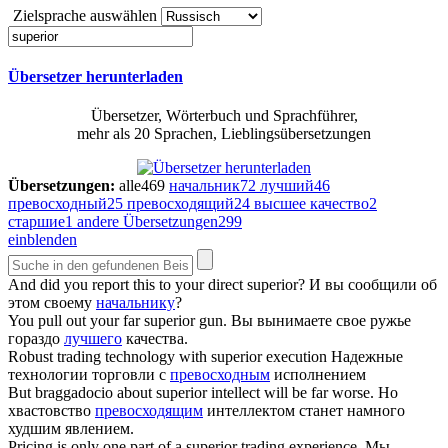
Zielsprache auswählen
Übersetzer herunterladen
Übersetzer, Wörterbuch und Sprachführer,
mehr als 20 Sprachen, Lieblingsübersetzungen
Übersetzungen:
alle
469
начальник
72
лучший
46
превосходный
25
превосходящий
24
высшее качество
2
старшие
1
andere Übersetzungen
299
einblenden
And did you report this to your direct
superior
?
И вы сообщили об
этом своему
начальнику
?
You pull out your far
superior
gun.
Вы вынимаете свое ружье
гораздо
лучшего
качества.
Robust trading technology with
superior
execution
Надежные
технологии торговли с
превосходным
исполнением
But braggadocio about
superior
intellect will be far worse.
Но
хвастовство
превосходящим
интеллектом станет намного
худшим явлением.
Pricing is only one part of a
superior
trading experience.
Мы