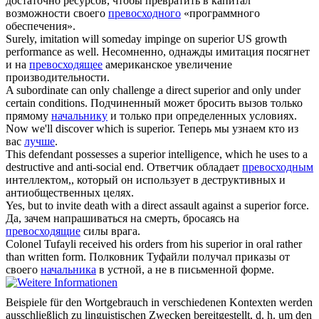
достаточно ресурсов, чтобы превратить в капитал
возможности своего
превосходного
«программного
обеспечения».
Surely, imitation will someday impinge on
superior
US growth
performance as well.
Несомненно, однажды имитация посягнет
и на
превосходящее
американское увеличение
производительности.
A subordinate can only challenge a direct
superior
and only under
certain conditions.
Подчиненный может бросить вызов только
прямому
начальнику
и только при определенных условиях.
Now we'll discover which is
superior
.
Теперь мы узнаем кто из
вас
лучше
.
This defendant possesses a
superior
intelligence, which he uses to a
destructive and anti-social end.
Ответчик обладает
превосходным
интеллектом,, который он использует в деструктивных и
антиобщественных целях.
Yes, but to invite death with a direct assault against a
superior
force.
Да, зачем напрашиваться на смерть, бросаясь на
превосходящие
силы врага.
Colonel Tufayli received his orders from his
superior
in oral rather
than written form.
Полковник Туфайли получал приказы от
своего
начальника
в устной, а не в письменной форме.
Beispiele für den Wortgebrauch in verschiedenen Kontexten werden
ausschließlich zu linguistischen Zwecken bereitgestellt, d. h. um den