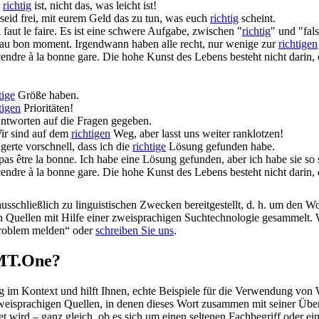
s
richtig
ist, nicht das, was leicht ist!
 seid frei, mit eurem Geld das zu tun, was euch
richtig
scheint.
faut le faire.
Es ist eine schwere Aufgabe, zwischen "
richtig
" und "fal
 au
bon
moment.
Irgendwann haben alle recht, nur wenige zur
richtigen
cendre à la bonne gare.
Die hohe Kunst des Lebens besteht nicht darin,
tige
Größe haben.
tigen
Prioritäten!
tworten auf die Fragen gegeben.
ir sind auf dem
richtigen
Weg, aber lasst uns weiter ranklotzen!
lgerte vorschnell, dass ich die
richtige
Lösung gefunden habe.
pas être la
bonne
.
Ich habe eine Lösung gefunden, aber ich habe sie so 
scendre à la
bonne
gare.
Die hohe Kunst des Lebens besteht nicht darin,
schließlich zu linguistischen Zwecken bereitgestellt, d. h. um den Wo
en Quellen mit Hilfe einer zweisprachigen Suchtechnologie gesammelt. 
„Problem melden“ oder
schreiben Sie uns
.
OMT.One?
im Kontext und hilft Ihnen, echte Beispiele für die Verwendung von 
zweisprachigen Quellen, in denen dieses Wort zusammen mit seiner Übe
wird – ganz gleich, ob es sich um einen seltenen Fachbegriff oder ein