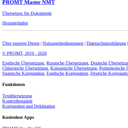
PROMT Master NMT
Übersetzen Sie Dokumente
Herunterladen
Über unseren Dienst
|
Nutzungsbedingungen
|
Datenschutzerklärung
© PROMT, 2010 - 2026
Englische Übersetzung
,
Russische Übersetzung
,
Deutsche Übersetzu
Chinesische Übersetzung
,
Koreanische Übersetzung
,
Portugiesische 
Spanische Konjugation
,
Englische Konjugation
,
Deutsche Konjugati
Funktionen
Textübersetzung
Kontextbeispiele
Konjugation und Deklination
Kostenlose Apps