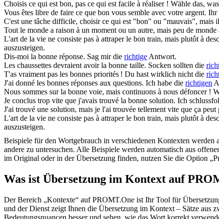
Choisis ce qui est
bon
, pas ce qui est facile à réaliser !
Wähle das, wa
Vous êtes libre de faire ce que
bon
vous semble avec votre argent.
Ihr
C'est une tâche difficile, choisir ce qui est "
bon
" ou "mauvais", mais il 
Tout le monde a raison à un moment ou un autre, mais peu de monde
L'art de la vie ne consiste pas à attraper le
bon
train, mais plutôt à des
auszusteigen.
Dis-moi la
bonne
réponse.
Sag mir die
richtige
Antwort.
Les chaussettes devraient avoir la
bonne
taille.
Socken sollten die
rich
T'as vraiment pas les
bonnes
priorités !
Du hast wirklich nicht die
rich
J'ai donné les
bonnes
réponses aux questions.
Ich habe die
richtigen
An
Nous sommes sur la
bonne
voie, mais continuons à nous défoncer !
W
Je conclus trop vite que j'avais trouvé la
bonne
solution.
Ich schlussfo
J'ai trouvé une solution, mais je l'ai trouvée tellement vite que ça peut 
L'art de la vie ne consiste pas à attraper le bon train, mais plutôt à de
auszusteigen.
Beispiele für den Wortgebrauch in verschiedenen Kontexten werden aus
andere zu untersuchen. Alle Beispiele werden automatisch aus offen
im Original oder in der Übersetzung finden, nutzen Sie die Option 
Was ist Übersetzung im Kontext auf PR
Der Bereich „Kontexte“ auf PROMT.One ist Ihr Tool für Übersetzung 
und der Dienst zeigt Ihnen die Übersetzung im Kontext – Sätze aus 
Bedeutungsnuancen besser und sehen, wie das Wort korrekt verwendet 