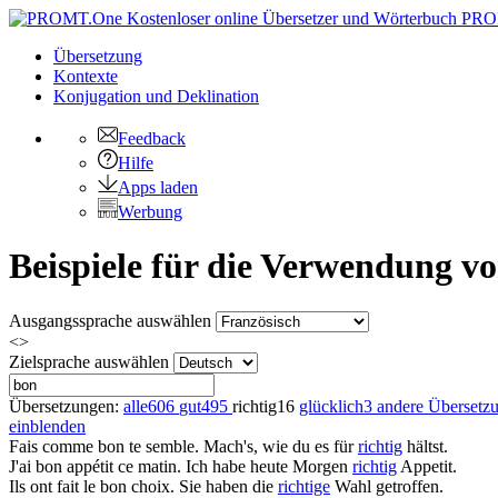
PRO
Übersetzung
Kontexte
Konjugation
und Deklination
Feedback
Hilfe
Apps laden
Werbung
Beispiele für die Verwendung v
Ausgangssprache auswählen
<>
Zielsprache auswählen
Übersetzungen:
alle
606
gut
495
richtig
16
glücklich
3
andere Übersetz
einblenden
Fais comme
bon
te semble.
Mach's, wie du es für
richtig
hältst.
J'ai
bon
appétit ce matin.
Ich habe heute Morgen
richtig
Appetit.
Ils ont fait le
bon
choix.
Sie haben die
richtige
Wahl getroffen.