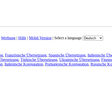
|
Werbung
|
Hilfe
|
Mobil Version
|
Select a language
ng
,
Französische Übersetzung
,
Spanische Übersetzung
,
Italienische Üb
Übersetzung
,
Türkische Übersetzung
,
Ukrainische Übersetzung
,
Finnis
on
,
Italienische Konjugation
,
Portugiesische Konjugation
,
Russische Ko