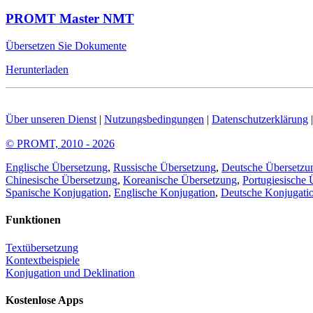
PROMT Master NMT
Übersetzen Sie Dokumente
Herunterladen
Über unseren Dienst
|
Nutzungsbedingungen
|
Datenschutzerklärung
© PROMT, 2010 - 2026
Englische Übersetzung
,
Russische Übersetzung
,
Deutsche Übersetzu
Chinesische Übersetzung
,
Koreanische Übersetzung
,
Portugiesische 
Spanische Konjugation
,
Englische Konjugation
,
Deutsche Konjugati
Funktionen
Textübersetzung
Kontextbeispiele
Konjugation und Deklination
Kostenlose Apps