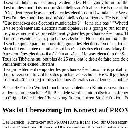
Il sera candidat aux
élections présidentielles
.
He is going to run for th
Il est un des candidats aux
présidentielles
américaines.
He is one of t
L'Occident regarde avec méfiance les
élections
au Rwanda.
The West
Il est l'un des candidats aux
présidentielles
étatsuniennes.
He is one o
"Que penses-tu des
élections
municipales ?" "Je ne sais pas."
"What d
Il va se présenter aux
élections
municipales.
He is going to run for ma
Le gouvernement va probablement gagner les prochaines
élections
.
Th
Il ne se présente pas aux prochaines
élections
.
He is not running in t
Il semble que le parti au pouvoir gagnera les
élections
à venir.
It look
Maria fut enchantée quand elle sut les résultats des
élections
.
Mary fel
Aux dernières
élections
il a été élu au sénat.
He was elected to the Sen
Tous les Tibétains qui ont plus de 25 ans, ont le droit de faire acte de
Parliament of exiled Tibetans.
Il va probablement remporter les prochaines
élections
.
He is probably
Il retrouvera son travail lors des prochaines
élections
.
He will get his 
Le 2 mai 2011 est le jour des
élections
fédérales canadiennes: n'oubliez
Beispiele für den Wortgebrauch in verschiedenen Kontexten werden aus
andere zu untersuchen. Alle Beispiele werden automatisch aus offen
im Original oder in der Übersetzung finden, nutzen Sie die Option 
Was ist Übersetzung im Kontext auf PR
Der Bereich „Kontexte“ auf PROMT.One ist Ihr Tool für Übersetzung 
und der Dienst zeigt Ihnen die Übersetzung im Kontext – Sätze aus 