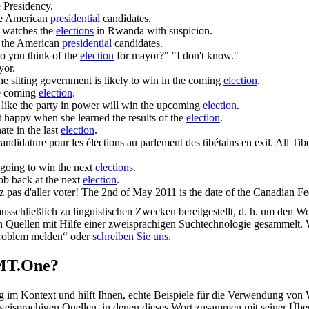
e Presidency.
he American
presidential
candidates.
 watches the
elections
in Rwanda with suspicion.
f the American
presidential
candidates.
o you think of the
election
for mayor?" "I don't know."
yor.
e sitting government is likely to win in the coming
election
.
he coming
election
.
s like the party in power will win the upcoming
election
.
t happy when she learned the results of the
election
.
ate in the last
election
.
 candidature pour les
élections
au parlement des tibétains en exil.
All Tibe
 going to win the next
elections
.
job back at the next
election
.
 pas d'aller voter!
The 2nd of May 2011 is the date of the Canadian F
schließlich zu linguistischen Zwecken bereitgestellt, d. h. um den Wo
en Quellen mit Hilfe einer zweisprachigen Suchtechnologie gesammelt. 
„Problem melden“ oder
schreiben Sie uns
.
OMT.One?
im Kontext und hilft Ihnen, echte Beispiele für die Verwendung von 
zweisprachigen Quellen, in denen dieses Wort zusammen mit seiner Übe