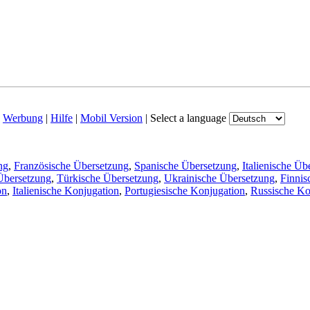
|
Werbung
|
Hilfe
|
Mobil Version
|
Select a language
ng
,
Französische Übersetzung
,
Spanische Übersetzung
,
Italienische Üb
Übersetzung
,
Türkische Übersetzung
,
Ukrainische Übersetzung
,
Finnis
on
,
Italienische Konjugation
,
Portugiesische Konjugation
,
Russische Ko