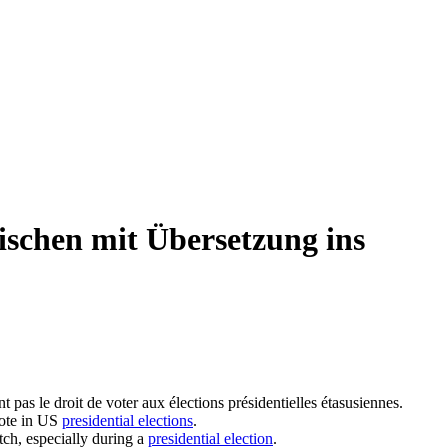
ischen mit Übersetzung ins
t pas le droit de voter aux
élections présidentielles
étasusiennes.
vote in US
presidential elections
.
tch, especially during a
presidential election
.