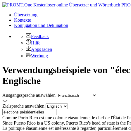
PRO
Übersetzung
Kontexte
Konjugation
und Deklination
Feedback
Hilfe
Apps laden
Werbung
Verwendungsbeispiele von "élect
Englische
Ausgangssprache auswählen
<>
Zielsprache auswählen
Comme Porto Rico est une colonie étasunienne, le chef de l'État de Po
Since Puerto Rico is a US colony, Puerto Rico's head of state is the 
La politique étasunienne est intéressante à regarder, particulièrement