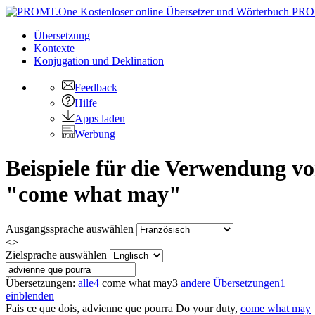
PRO
Übersetzung
Kontexte
Konjugation
und Deklination
Feedback
Hilfe
Apps laden
Werbung
Beispiele für die Verwendung v
"come what may"
Ausgangssprache auswählen
<>
Zielsprache auswählen
Übersetzungen:
alle
4
come what may
3
andere Übersetzungen
1
einblenden
Fais ce que dois,
advienne que pourra
Do your duty,
come what may