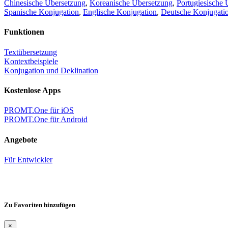
Chinesische Übersetzung
,
Koreanische Übersetzung
,
Portugiesische 
Spanische Konjugation
,
Englische Konjugation
,
Deutsche Konjugati
Funktionen
Textübersetzung
Kontextbeispiele
Konjugation und Deklination
Kostenlose Apps
PROMT.One für iOS
PROMT.One für Android
Angebote
Für Entwickler
Zu Favoriten hinzufügen
×