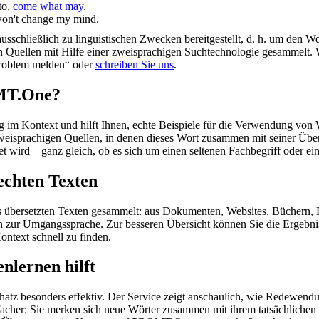
to,
come what may
.
 won't change my mind.
schließlich zu linguistischen Zwecken bereitgestellt, d. h. um den Wo
en Quellen mit Hilfe einer zweisprachigen Suchtechnologie gesammelt. 
„Problem melden“ oder
schreiben Sie uns
.
OMT.One?
im Kontext und hilft Ihnen, echte Beispiele für die Verwendung von 
zweisprachigen Quellen, in denen dieses Wort zusammen mit seiner Übe
wird – ganz gleich, ob es sich um einen seltenen Fachbegriff oder ein
echten Texten
s übersetzten Texten gesammelt: aus Dokumenten, Websites, Büchern, 
 hin zur Umgangssprache. Zur besseren Übersicht können Sie die Ergebn
ontext schnell zu finden.
nlernen hilft
hatz besonders effektiv. Der Service zeigt anschaulich, wie Redewen
her: Sie merken sich neue Wörter zusammen mit ihrem tatsächlichen G