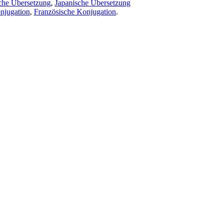
che Übersetzung
,
Japanische Übersetzung
njugation
,
Französische Konjugation
.