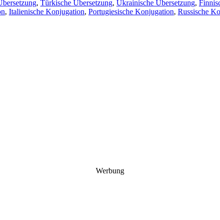
Übersetzung
,
Türkische Übersetzung
,
Ukrainische Übersetzung
,
Finnis
on
,
Italienische Konjugation
,
Portugiesische Konjugation
,
Russische Ko
Werbung