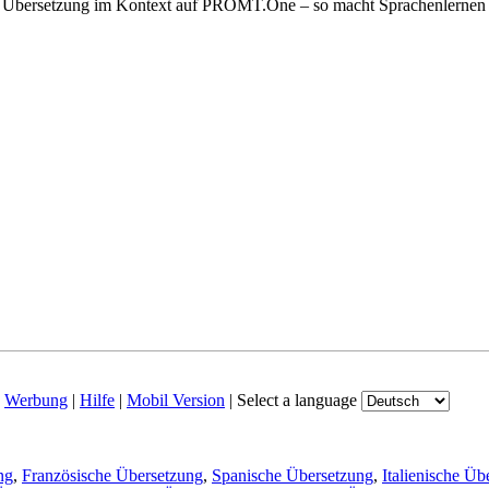
der Übersetzung im Kontext auf PROMT.One – so macht Sprachenlernen
|
Werbung
|
Hilfe
|
Mobil Version
|
Select a language
ng
,
Französische Übersetzung
,
Spanische Übersetzung
,
Italienische Üb