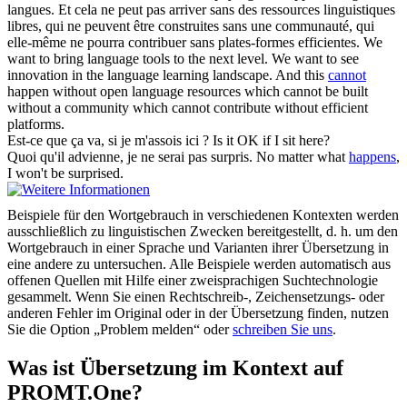
langues. Et cela ne peut pas arriver sans des ressources linguistiques
libres, qui ne peuvent être construites sans une communauté, qui
elle-même ne
pourra
contribuer sans plates-formes efficientes.
We
want to bring language tools to the next level. We want to see
innovation in the language learning landscape. And this
cannot
happen without open language resources which cannot be built
without a community which cannot contribute without efficient
platforms.
Est-ce
que
ça va, si je m'assois ici ?
Is it OK if I sit here?
Quoi qu'il
advienne
, je ne serai pas surpris.
No matter what
happens
,
I won't be surprised.
Beispiele für den Wortgebrauch in verschiedenen Kontexten werden
ausschließlich zu linguistischen Zwecken bereitgestellt, d. h. um den
Wortgebrauch in einer Sprache und Varianten ihrer Übersetzung in
eine andere zu untersuchen. Alle Beispiele werden automatisch aus
offenen Quellen mit Hilfe einer zweisprachigen Suchtechnologie
gesammelt. Wenn Sie einen Rechtschreib-, Zeichensetzungs- oder
anderen Fehler im Original oder in der Übersetzung finden, nutzen
Sie die Option „Problem melden“ oder
schreiben Sie uns
.
Was ist Übersetzung im Kontext auf
PROMT.One?