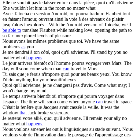
Elle ne voulait pas le laisser entrer dans la pièce, quoi qu'il
advienne
.
She wouldn't let him in the room no matter what.
Avec Tatoeba en version Android, on
pourra
traduire Flaubert tout
en faisant l'amour, ouvrant ainsi la voie à des niveaux de plaisir
jusqu'alors inexplorés...
With the Android version of Tatoeba, we'll
be able to
translate Flaubert while making love, opening the path to
so far unexplored levels of pleasure.
Nous avons les mêmes problèmes
que
toi.
We have the same
problems
as
you.
Je me tiendrai à ton côté, quoi qu'il
advienne
.
I'll stand by you no
matter what
happens
.
Le jour arrivera bientôt où l'homme
pourra
voyager vers Mars.
The
day will soon come when man
can
travel to Mars.
Tu sais
que
je ferais n'importe quoi pour tes beaux yeux.
You know
I'd do anything for your beautiful eyes.
Quoi qu'il
advienne
, je ne changerai pas d'avis.
Come what may; I
won't change my mind.
Le temps arrivera bientôt où n'importe qui
pourra
voyager dans
l'espace.
The time will soon come when anyone
can
travel in space.
C'était la fenêtre
que
Jacques avait cassée la veille.
It was the
window
that
Jack broke yesterday.
Je resterai votre allié, quoi qu'il
advienne
.
I'll remain your ally no
matter what
happens
.
Nous voulons amener les outils linguistiques au stade suivant. Nous
voulons voir de l'innovation dans le paysage de l'apprentissage des