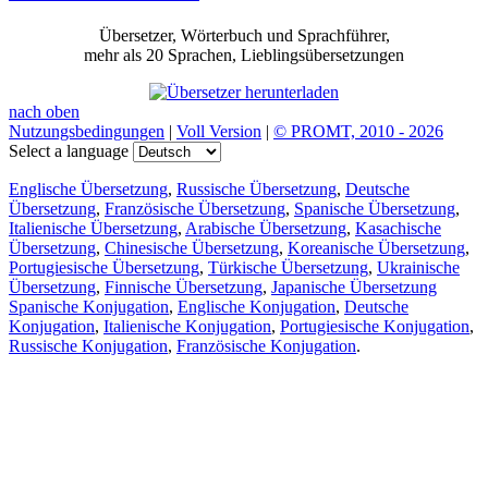
Übersetzer, Wörterbuch und Sprachführer,
mehr als 20 Sprachen, Lieblingsübersetzungen
nach oben
Nutzungsbedingungen
|
Voll Version
|
© PROMT, 2010 - 2026
Select a language
Englische Übersetzung
,
Russische Übersetzung
,
Deutsche
Übersetzung
,
Französische Übersetzung
,
Spanische Übersetzung
,
Italienische Übersetzung
,
Arabische Übersetzung
,
Kasachische
Übersetzung
,
Chinesische Übersetzung
,
Koreanische Übersetzung
,
Portugiesische Übersetzung
,
Türkische Übersetzung
,
Ukrainische
Übersetzung
,
Finnische Übersetzung
,
Japanische Übersetzung
Spanische Konjugation
,
Englische Konjugation
,
Deutsche
Konjugation
,
Italienische Konjugation
,
Portugiesische Konjugation
,
Russische Konjugation
,
Französische Konjugation
.
Funktionen
Textübersetzung
Kontextbeispiele
Konjugation und Deklination