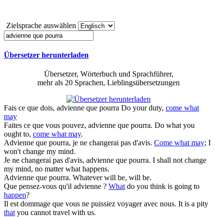
Zielsprache auswählen
Übersetzer herunterladen
Übersetzer, Wörterbuch und Sprachführer,
mehr als 20 Sprachen, Lieblingsübersetzungen
Fais ce que dois,
advienne que pourra
Do your duty,
come what
may
Faites ce que vous pouvez,
advienne que pourra
.
Do what you
ought to,
come what may
.
Advienne que pourra
, je ne changerai pas d'avis.
Come what may
; I
won't change my mind.
Je ne changerai pas d'avis,
advienne que pourra
.
I shall not change
my mind, no matter what happens.
Advienne que pourra
.
Whatever will be, will be.
Que
pensez-vous qu'il
advienne
?
What
do you think is going to
happen
?
Il est dommage
que
vous ne puissiez voyager avec nous.
It is a pity
that
you cannot travel with us.