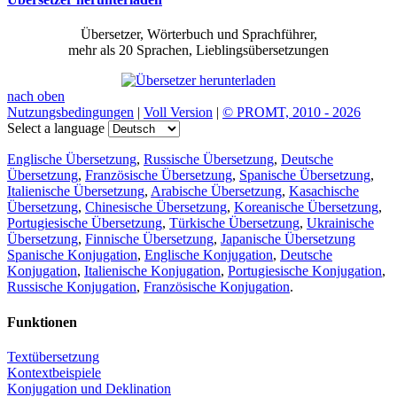
Übersetzer, Wörterbuch und Sprachführer,
mehr als 20 Sprachen, Lieblingsübersetzungen
nach oben
Nutzungsbedingungen
|
Voll Version
|
© PROMT, 2010 - 2026
Select a language
Englische Übersetzung
,
Russische Übersetzung
,
Deutsche
Übersetzung
,
Französische Übersetzung
,
Spanische Übersetzung
,
Italienische Übersetzung
,
Arabische Übersetzung
,
Kasachische
Übersetzung
,
Chinesische Übersetzung
,
Koreanische Übersetzung
,
Portugiesische Übersetzung
,
Türkische Übersetzung
,
Ukrainische
Übersetzung
,
Finnische Übersetzung
,
Japanische Übersetzung
Spanische Konjugation
,
Englische Konjugation
,
Deutsche
Konjugation
,
Italienische Konjugation
,
Portugiesische Konjugation
,
Russische Konjugation
,
Französische Konjugation
.
Funktionen
Textübersetzung
Kontextbeispiele
Konjugation und Deklination