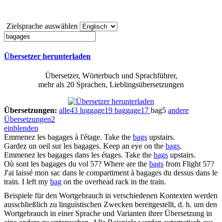
Zielsprache auswählen
Übersetzer herunterladen
Übersetzer, Wörterbuch und Sprachführer,
mehr als 20 Sprachen, Lieblingsübersetzungen
Übersetzungen:
alle
43
luggage
19
baggage
17
bag
5
andere
Übersetzungen
2
einblenden
Emmenez les
bagages
à l'étage.
Take the
bags
upstairs.
Gardez un oeil sur les
bagages
.
Keep an eye on the
bags
.
Emmenez les
bagages
dans les étages.
Take the
bags
upstairs.
Où sont les
bagages
du vol 57?
Where are the
bags
from Flight 57?
J'ai laissé mon sac dans le compartiment à
bagages
du dessus dans le
train.
I left my
bag
on the overhead rack in the train.
Beispiele für den Wortgebrauch in verschiedenen Kontexten werden
ausschließlich zu linguistischen Zwecken bereitgestellt, d. h. um den
Wortgebrauch in einer Sprache und Varianten ihrer Übersetzung in