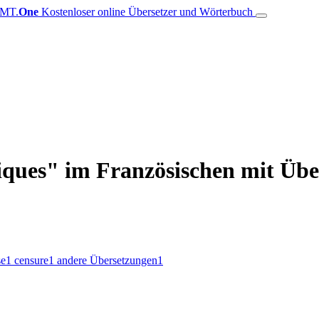
MT.
One
Kostenloser online Übersetzer und Wörterbuch
iques" im Französischen mit Übe
se
1
censure
1
andere Übersetzungen
1