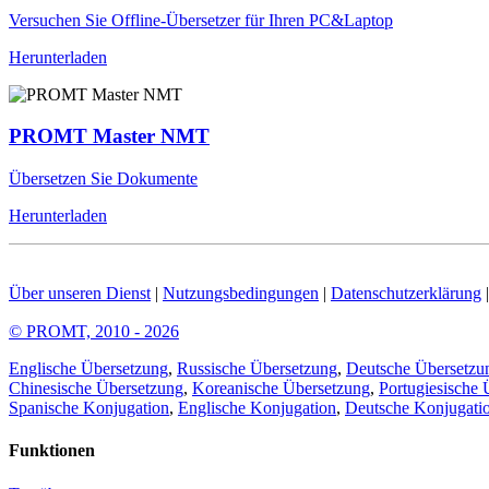
Versuchen Sie Offline-Übersetzer für Ihren PC&Laptop
Herunterladen
PROMT Master NMT
Übersetzen Sie Dokumente
Herunterladen
Über unseren Dienst
|
Nutzungsbedingungen
|
Datenschutzerklärung
© PROMT, 2010 - 2026
Englische Übersetzung
,
Russische Übersetzung
,
Deutsche Übersetzu
Chinesische Übersetzung
,
Koreanische Übersetzung
,
Portugiesische 
Spanische Konjugation
,
Englische Konjugation
,
Deutsche Konjugati
Funktionen