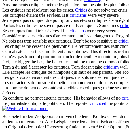
Aux moments
critiques
, même les plus forts ont besoin des plus faible
Les
critiques
ne résolvent pas les crises.
Critics
do not solve the crisis.
Ses
critiques
étaient très sévères.
His
criticisms
were very severe.
Je ne peux pas comprendre pourquoi vous êtes si
critiques
à son égard
Parfois les
critiques
ne savent pas ce qu'ils critiquent.
Sometimes
criti
Ses
critiques
furent très sévères.
His
criticisms
were very severe.
Considère tous les
critiques
d'art comme inutiles et dangereux.
Regard 
Ne sois pas trop sensible aux
critiques
.
Don't be too sensitive to
critic
Les
critiques
ne cessent de pleuvoir sur le renforcement des restricti
Ce réalisateur n'est pas indifférent aux
critiques
.
This director is not i
Ce n'est pas immoral pour un romancier de mentir. Au contraire, plus l
fact, the bigger the lies, the better lies, and the more the common fol
Tom a du mal à accepter les
critiques
.
Tom doesn't take
criticism
well.
Elle accepte les
critiques
de n'importe qui sauf de ses parents.
She acc
Les gens vous demandent des
critiques
, mais ils ne désirent que des 
Les détracteurs du président omettent commodément de leurs
critique
Un homme de peu de volonté est la cible des
critiques
; même ses amis 
defects.
Sa conduite ne permet aucune
critique
.
His behavior allows of no
crit
Le journaliste
critiqua
le politicien.
The reporter
criticized
the politicia
Beispiele für den Wortgebrauch in verschiedenen Kontexten werden aus
andere zu untersuchen. Alle Beispiele werden automatisch aus offen
im Original oder in der Übersetzung finden, nutzen Sie die Option 