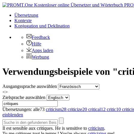
PRO
Übersetzung
Kontexte
Konjugation
und Deklination
Feedback
Hilfe
Apps laden
Werbung
Verwendungsbeispiele von "crit
Ausgangssprache auswählen
<>
Zielsprache auswählen
Übersetzungen:
alle
73
criticism
28
criticize
20
critical
12
critic
10
critici
einblenden
Il est sensible aux
critiques
.
He is sensitive to
criticism
.
Tu me
critiques
tout le temps !
You're always
criticizing
me!