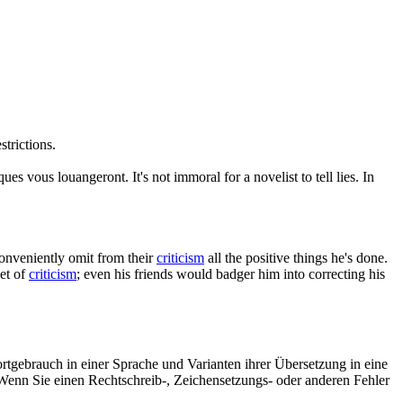
.
trictions.
iques
vous louangeront.
It's not immoral for a novelist to tell lies. In
conveniently omit from their
criticism
all the positive things he's done.
get of
criticism
; even his friends would badger him into correcting his
rtgebrauch in einer Sprache und Varianten ihrer Übersetzung in eine
Wenn Sie einen Rechtschreib-, Zeichensetzungs- oder anderen Fehler