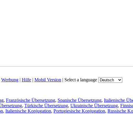
|
Werbung
|
Hilfe
|
Mobil Version
|
Select a language
ng
,
Französische Übersetzung
,
Spanische Übersetzung
,
Italienische Üb
Übersetzung
,
Türkische Übersetzung
,
Ukrainische Übersetzung
,
Finnis
on
,
Italienische Konjugation
,
Portugiesische Konjugation
,
Russische Ko