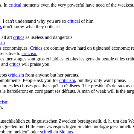
s.
In
critical
moments even the very powerful have need of the weakest
.
I can't understand why you are so
critical
of him.
cs
don't know what they criticise.
all art
critics
as useless and dangerous.
ism
.
ons économiques.
Critics
are coming down hard on tightened economic res
nsensitive to
criticism
.
es mensonges sont gros et habiles, et plus les gens du peuple et les
crit
ks and
critics
will praise you.
epts
criticism
from anyone but her parents.
compliments.
People ask you for
criticism
, but they only want praise.
s
toutes les choses positives qu'il a réalisées.
The president's detractors 
le harcèleront en corrigeant ses défauts.
A man of weak will is the tar
icism
.
n.
schließlich zu linguistischen Zwecken bereitgestellt, d. h. um den Wo
en Quellen mit Hilfe einer zweisprachigen Suchtechnologie gesammelt. 
„Problem melden“ oder
schreiben Sie uns
.