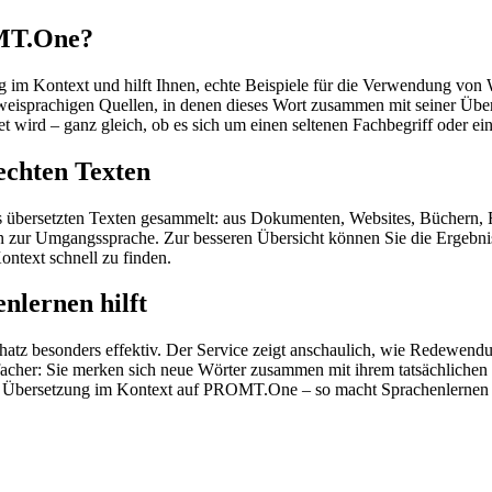
OMT.One?
im Kontext und hilft Ihnen, echte Beispiele für die Verwendung von 
zweisprachigen Quellen, in denen dieses Wort zusammen mit seiner Übe
wird – ganz gleich, ob es sich um einen seltenen Fachbegriff oder ein
echten Texten
s übersetzten Texten gesammelt: aus Dokumenten, Websites, Büchern, 
 hin zur Umgangssprache. Zur besseren Übersicht können Sie die Ergebn
ontext schnell zu finden.
nlernen hilft
hatz besonders effektiv. Der Service zeigt anschaulich, wie Redewen
her: Sie merken sich neue Wörter zusammen mit ihrem tatsächlichen G
der Übersetzung im Kontext auf PROMT.One – so macht Sprachenlernen