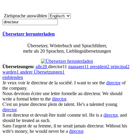
Zielsprache auswählen
Übersetzer herunterladen
Übersetzer, Wörterbuch und Sprachführer,
mehr als 20 Sprachen, Lieblingsübersetzungen
Übersetzungen:
alle
28
director
11
manager
11
president
2
principal
2
warden
1
andere Übersetzungen
1
einblenden
Je veux voir le
directeur
de la société.
I want to see the
director
of
the company.
Nous devrions écrire une lettre formelle au
directeur
.
We should
write a formal letter to the
director
.
C'est un jeune
directeur
plein de talent.
He's a talented young
director
.
Il est
directeur
et devrait être traité comme tel.
He is a
director
, and
should be treated as such.
Sans l'argent de sa femme, il ne serait jamais
directeur
.
Without his
wife's money, he would never be a
director
.