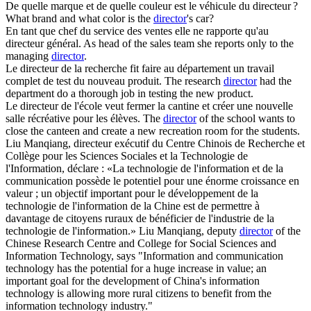
De quelle marque et de quelle couleur est le véhicule du
directeur
?
What brand and what color is the
director
's car?
En tant que chef du service des ventes elle ne rapporte qu'au
directeur
général.
As head of the sales team she reports only to the
managing
director
.
Le
directeur
de la recherche fit faire au département un travail
complet de test du nouveau produit.
The research
director
had the
department do a thorough job in testing the new product.
Le
directeur
de l'école veut fermer la cantine et créer une nouvelle
salle récréative pour les élèves.
The
director
of the school wants to
close the canteen and create a new recreation room for the students.
Liu Manqiang,
directeur
exécutif du Centre Chinois de Recherche et
Collège pour les Sciences Sociales et la Technologie de
l'Information, déclare : «La technologie de l'information et de la
communication possède le potentiel pour une énorme croissance en
valeur ; un objectif important pour le développement de la
technologie de l'information de la Chine est de permettre à
davantage de citoyens ruraux de bénéficier de l'industrie de la
technologie de l'information.»
Liu Manqiang, deputy
director
of the
Chinese Research Centre and College for Social Sciences and
Information Technology, says "Information and communication
technology has the potential for a huge increase in value; an
important goal for the development of China's information
technology is allowing more rural citizens to benefit from the
information technology industry."