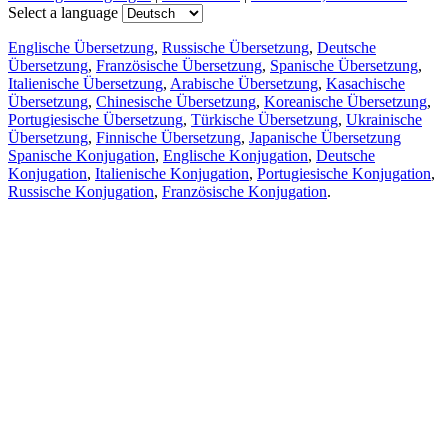
Select a language
Englische Übersetzung
,
Russische Übersetzung
,
Deutsche
Übersetzung
,
Französische Übersetzung
,
Spanische Übersetzung
,
Italienische Übersetzung
,
Arabische Übersetzung
,
Kasachische
Übersetzung
,
Chinesische Übersetzung
,
Koreanische Übersetzung
,
Portugiesische Übersetzung
,
Türkische Übersetzung
,
Ukrainische
Übersetzung
,
Finnische Übersetzung
,
Japanische Übersetzung
Spanische Konjugation
,
Englische Konjugation
,
Deutsche
Konjugation
,
Italienische Konjugation
,
Portugiesische Konjugation
,
Russische Konjugation
,
Französische Konjugation
.
Funktionen
Textübersetzung
Kontextbeispiele
Konjugation und Deklination
Kostenlose Apps
PROMT.One für iOS
PROMT.One für Android
Angebote