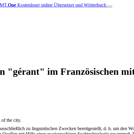
MT.
One
Kostenloser online Übersetzer und Wörterbuch
on "gérant" im Französischen mi
 of the city.
schließlich zu linguistischen Zwecken bereitgestellt, d. h. um den Wo
en Quellen mit Hilfe einer zweisprachigen Suchtechnologie gesammelt. 