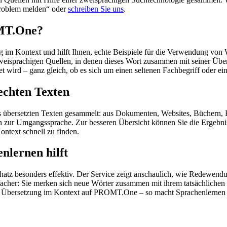
„Problem melden“ oder
schreiben Sie uns
.
OMT.One?
im Kontext und hilft Ihnen, echte Beispiele für die Verwendung von 
zweisprachigen Quellen, in denen dieses Wort zusammen mit seiner Übe
wird – ganz gleich, ob es sich um einen seltenen Fachbegriff oder ein
echten Texten
s übersetzten Texten gesammelt: aus Dokumenten, Websites, Büchern, 
 hin zur Umgangssprache. Zur besseren Übersicht können Sie die Ergebn
ontext schnell zu finden.
nlernen hilft
hatz besonders effektiv. Der Service zeigt anschaulich, wie Redewen
her: Sie merken sich neue Wörter zusammen mit ihrem tatsächlichen G
der Übersetzung im Kontext auf PROMT.One – so macht Sprachenlernen