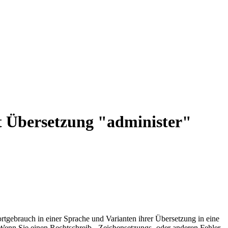
t Übersetzung "administer"
rtgebrauch in einer Sprache und Varianten ihrer Übersetzung in eine
Wenn Sie einen Rechtschreib-, Zeichensetzungs- oder anderen Fehler