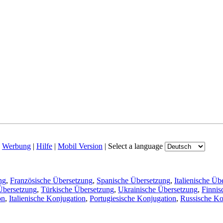
|
Werbung
|
Hilfe
|
Mobil Version
|
Select a language
ng
,
Französische Übersetzung
,
Spanische Übersetzung
,
Italienische Üb
Übersetzung
,
Türkische Übersetzung
,
Ukrainische Übersetzung
,
Finnis
on
,
Italienische Konjugation
,
Portugiesische Konjugation
,
Russische Ko