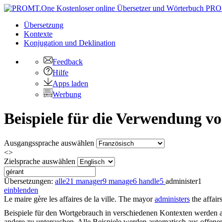
PRO
Übersetzung
Kontexte
Konjugation
und Deklination
Feedback
Hilfe
Apps laden
Werbung
Beispiele für die Verwendung v
Ausgangssprache auswählen
<>
Zielsprache auswählen
Übersetzungen:
alle
21
manager
9
manage
6
handle
5
administer
1
einblenden
Le maire
gère
les affaires de la ville.
The mayor
administers
the affairs
Beispiele für den Wortgebrauch in verschiedenen Kontexten werden aus
andere zu untersuchen. Alle Beispiele werden automatisch aus offen