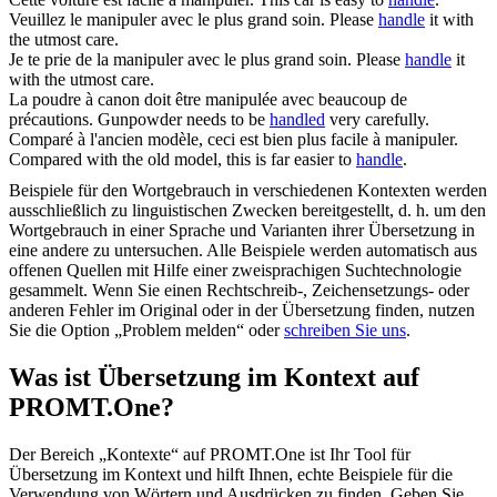
Veuillez le
manipuler
avec le plus grand soin.
Please
handle
it with
the utmost care.
Je te prie de la
manipuler
avec le plus grand soin.
Please
handle
it
with the utmost care.
La poudre à canon doit être
manipulée
avec beaucoup de
précautions.
Gunpowder needs to be
handled
very carefully.
Comparé à l'ancien modèle, ceci est bien plus facile à
manipuler
.
Compared with the old model, this is far easier to
handle
.
Beispiele für den Wortgebrauch in verschiedenen Kontexten werden
ausschließlich zu linguistischen Zwecken bereitgestellt, d. h. um den
Wortgebrauch in einer Sprache und Varianten ihrer Übersetzung in
eine andere zu untersuchen. Alle Beispiele werden automatisch aus
offenen Quellen mit Hilfe einer zweisprachigen Suchtechnologie
gesammelt. Wenn Sie einen Rechtschreib-, Zeichensetzungs- oder
anderen Fehler im Original oder in der Übersetzung finden, nutzen
Sie die Option „Problem melden“ oder
schreiben Sie uns
.
Was ist Übersetzung im Kontext auf
PROMT.One?
Der Bereich „Kontexte“ auf PROMT.One ist Ihr Tool für
Übersetzung im Kontext und hilft Ihnen, echte Beispiele für die
Verwendung von Wörtern und Ausdrücken zu finden. Geben Sie