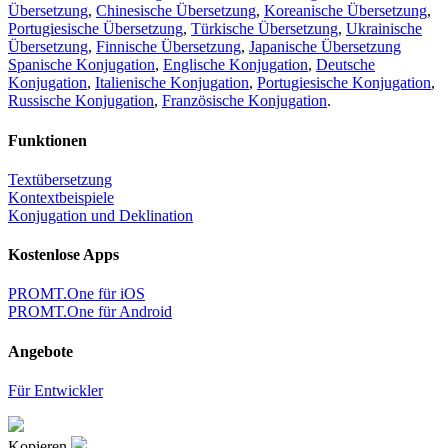
Übersetzung
,
Chinesische Übersetzung
,
Koreanische Übersetzung
,
Portugiesische Übersetzung
,
Türkische Übersetzung
,
Ukrainische
Übersetzung
,
Finnische Übersetzung
,
Japanische Übersetzung
Spanische Konjugation
,
Englische Konjugation
,
Deutsche
Konjugation
,
Italienische Konjugation
,
Portugiesische Konjugation
,
Russische Konjugation
,
Französische Konjugation
.
Funktionen
Textübersetzung
Kontextbeispiele
Konjugation und Deklination
Kostenlose Apps
PROMT.One für iOS
PROMT.One für Android
Angebote
Für Entwickler
Kopieren