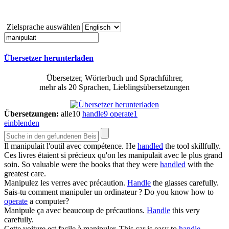
Zielsprache auswählen
Übersetzer herunterladen
Übersetzer, Wörterbuch und Sprachführer,
mehr als 20 Sprachen, Lieblingsübersetzungen
Übersetzungen:
alle
10
handle
9
operate
1
einblenden
Il
manipulait
l'outil avec compétence.
He
handled
the tool skillfully.
Ces livres étaient si précieux qu'on les
manipulait
avec le plus grand
soin.
So valuable were the books that they were
handled
with the
greatest care.
Manipulez
les verres avec précaution.
Handle
the glasses carefully.
Sais-tu comment
manipuler
un ordinateur ?
Do you know how to
operate
a computer?
Manipule
ça avec beaucoup de précautions.
Handle
this very
carefully.
Cette voiture est facile à
manipuler
.
This car is easy to
handle
.