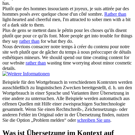
has.
Plutôt que
des hommes insouciants et joyeux, je suis attirée par des
hommes posés avec quelque chose d'un côté sombre.
Rather than
light-hearted and cheerful men, I'm attracted to sober men with a bit
of a dark side to them.
Plus de gens se mettent dans le pétrin pour les choses qu'ils disent
plutôt que
pour ce qu'ils font.
More people get into trouble for things
they say
rather than
for what they do.
Nous devrions consacrer notre temps à créer du contenu pour notre
site web
plutôt que
de gâcher du temps à nous préoccuper de détails
esthétiques mineurs.
We should spend our time creating content for
our website
rather than
wasting time worrying about minor cosmetic
details.
Beispiele für den Wortgebrauch in verschiedenen Kontexten werden
ausschließlich zu linguistischen Zwecken bereitgestellt, d. h. um den
Wortgebrauch in einer Sprache und Varianten ihrer Übersetzung in
eine andere zu untersuchen. Alle Beispiele werden automatisch aus
offenen Quellen mit Hilfe einer zweisprachigen Suchtechnologie
gesammelt. Wenn Sie einen Rechtschreib-, Zeichensetzungs- oder
anderen Fehler im Original oder in der Übersetzung finden, nutzen
Sie die Option „Problem melden“ oder
schreiben Sie uns
.
Was ist Übersetzung im Kontext auf