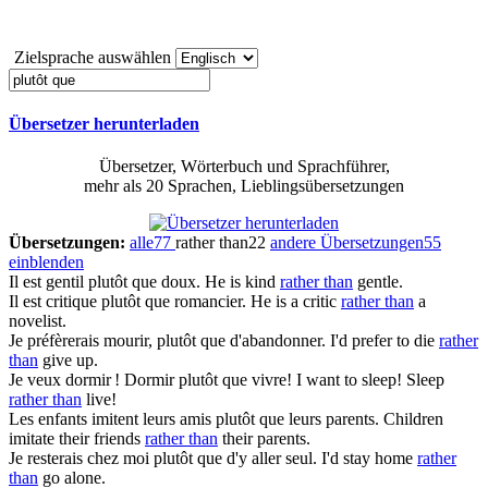
Zielsprache auswählen
Übersetzer herunterladen
Übersetzer, Wörterbuch und Sprachführer,
mehr als 20 Sprachen, Lieblingsübersetzungen
Übersetzungen:
alle
77
rather than
22
andere Übersetzungen
55
einblenden
Il est gentil
plutôt que
doux.
He is kind
rather than
gentle.
Il est critique
plutôt que
romancier.
He is a critic
rather than
a
novelist.
Je préfèrerais mourir,
plutôt que
d'abandonner.
I'd prefer to die
rather
than
give up.
Je veux dormir ! Dormir
plutôt que
vivre!
I want to sleep! Sleep
rather than
live!
Les enfants imitent leurs amis
plutôt que
leurs parents.
Children
imitate their friends
rather than
their parents.
Je resterais chez moi
plutôt que
d'y aller seul.
I'd stay home
rather
than
go alone.