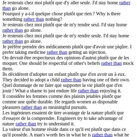
Je resterais chez moi
plutôt que
d'y aller seule.
I'd stay home
rather
than
go alone.
Pourquoi y a-t-il quelque chose
plutôt que
rien ?
Why is there
something
rather than
nothing?
Je resterais chez moi
plutôt que
de m'y rendre seul.
I'd stay home
rather than
go alone.
Je resterais chez moi
plutôt que
de m'y rendre seule.
I'd stay home
rather than
go alone.
Je préfère prendre des médicaments
plutôt que
d'avoir une piqûre.
I
prefer taking medicine
rather than
getting an injection.
On devrait être respectueux des opinions d'autrui
plutôt que
de les
moquer.
One should be respectful of other's beliefs
rather than
mock
them.
Ils décidèrent d'adopter un enfant
plutôt que
d'en avoir un à eux.
They decided to adopt a child
rather than
having one of their own.
Quel dommage de ne faire que supporter la vie
plutôt que
d'en
jouir !
What a shame to just endure life
rather than
enjoying it.
Il considère les femmes comme des plaisirs jetables
plutôt que
comme une quête durable.
He regards women as disposable
pleasures
rather than
as meaningful pursuits.
Les ingénieurs essaient de tirer avantage de la nature
plutôt que
d'essayer de la comprendre.
Engineers try to take advantage of
nature
rather than
try to understand it.
La valeur d'un homme réside dans ce qu'il est
plutôt que
dans ce
qu'il possède.
A man's worth lies in what he is
rather than
what he