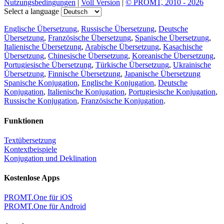
Nutzungsbedingungen
|
Voll Version
|
© PROMT, 2010 - 2026
Select a language
Englische Übersetzung
,
Russische Übersetzung
,
Deutsche
Übersetzung
,
Französische Übersetzung
,
Spanische Übersetzung
,
Italienische Übersetzung
,
Arabische Übersetzung
,
Kasachische
Übersetzung
,
Chinesische Übersetzung
,
Koreanische Übersetzung
,
Portugiesische Übersetzung
,
Türkische Übersetzung
,
Ukrainische
Übersetzung
,
Finnische Übersetzung
,
Japanische Übersetzung
Spanische Konjugation
,
Englische Konjugation
,
Deutsche
Konjugation
,
Italienische Konjugation
,
Portugiesische Konjugation
,
Russische Konjugation
,
Französische Konjugation
.
Funktionen
Textübersetzung
Kontextbeispiele
Konjugation und Deklination
Kostenlose Apps
PROMT.One für iOS
PROMT.One für Android