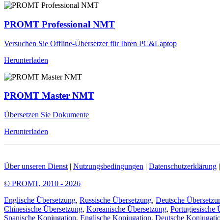
PROMT Professional NMT
Versuchen Sie Offline-Übersetzer für Ihren PC&Laptop
Herunterladen
PROMT Master NMT
Übersetzen Sie Dokumente
Herunterladen
Über unseren Dienst
|
Nutzungsbedingungen
|
Datenschutzerklärung
© PROMT, 2010 - 2026
Englische Übersetzung
,
Russische Übersetzung
,
Deutsche Übersetzu
Chinesische Übersetzung
,
Koreanische Übersetzung
,
Portugiesische 
Spanische Konjugation
,
Englische Konjugation
,
Deutsche Konjugati