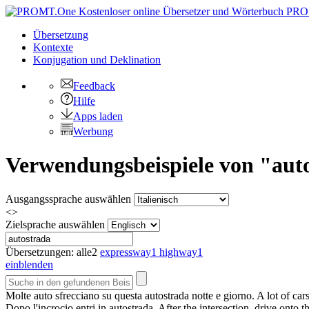
PRO
Übersetzung
Kontexte
Konjugation
und Deklination
Feedback
Hilfe
Apps laden
Werbung
Verwendungsbeispiele von "auto
Ausgangssprache auswählen
<>
Zielsprache auswählen
Übersetzungen:
alle
2
expressway
1
highway
1
einblenden
Molte auto sfrecciano su questa
autostrada
notte e giorno.
A lot of car
Dopo l'incrocio entri in
autostrada
.
After the intersection, drive onto t