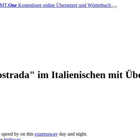
MT.
One
Kostenloser online Übersetzer und Wörterbuch
strada" im Italienischen mit Übe
s speed by on this
expressway
day and night.
he
highway
.