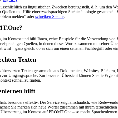
schließlich zu linguistischen Zwecken bereitgestellt, d. h. um den Wo
en Quellen mit Hilfe einer zweisprachigen Suchtechnologie gesammelt. 
„Problem melden“ oder
schreiben Sie uns
.
OMT.One?
im Kontext und hilft Ihnen, echte Beispiele für die Verwendung von 
zweisprachigen Quellen, in denen dieses Wort zusammen mit seiner Übe
wird – ganz gleich, ob es sich um einen seltenen Fachbegriff oder ein
echten Texten
s übersetzten Texten gesammelt: aus Dokumenten, Websites, Büchern, 
 hin zur Umgangssprache. Zur besseren Übersicht können Sie die Ergebn
ontext schnell zu finden.
nlernen hilft
hatz besonders effektiv. Der Service zeigt anschaulich, wie Redewen
her: Sie merken sich neue Wörter zusammen mit ihrem tatsächlichen G
der Übersetzung im Kontext auf PROMT.One – so macht Sprachenlernen