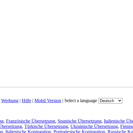
|
Werbung
|
Hilfe
|
Mobil Version
|
Select a language
ng
,
Französische Übersetzung
,
Spanische Übersetzung
,
Italienische Üb
Übersetzung
,
Türkische Übersetzung
,
Ukrainische Übersetzung
,
Finnis
on
,
Italienische Konjugation
,
Portugiesische Konjugation
,
Russische Ko