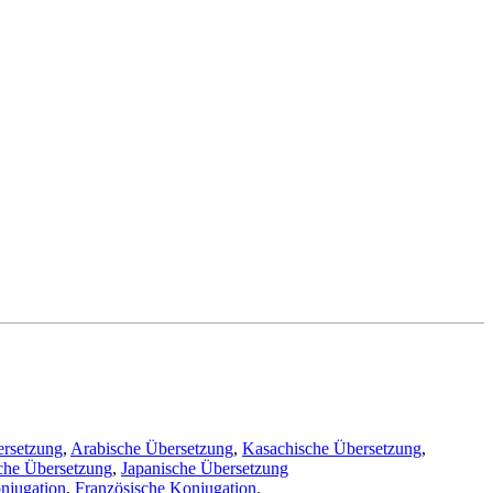
ersetzung
,
Arabische Übersetzung
,
Kasachische Übersetzung
,
che Übersetzung
,
Japanische Übersetzung
njugation
,
Französische Konjugation
.