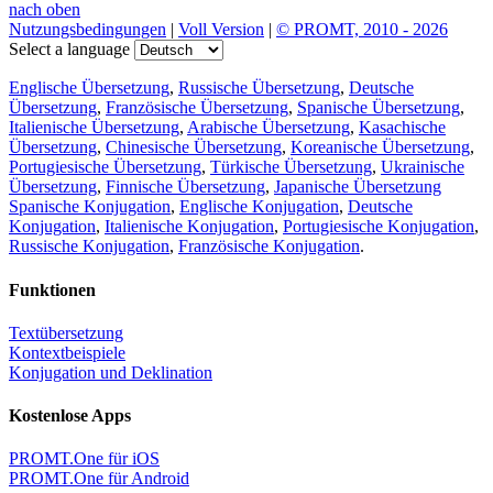
nach oben
Nutzungsbedingungen
|
Voll Version
|
© PROMT, 2010 - 2026
Select a language
Englische Übersetzung
,
Russische Übersetzung
,
Deutsche
Übersetzung
,
Französische Übersetzung
,
Spanische Übersetzung
,
Italienische Übersetzung
,
Arabische Übersetzung
,
Kasachische
Übersetzung
,
Chinesische Übersetzung
,
Koreanische Übersetzung
,
Portugiesische Übersetzung
,
Türkische Übersetzung
,
Ukrainische
Übersetzung
,
Finnische Übersetzung
,
Japanische Übersetzung
Spanische Konjugation
,
Englische Konjugation
,
Deutsche
Konjugation
,
Italienische Konjugation
,
Portugiesische Konjugation
,
Russische Konjugation
,
Französische Konjugation
.
Funktionen
Textübersetzung
Kontextbeispiele
Konjugation und Deklination
Kostenlose Apps
PROMT.One für iOS
PROMT.One für Android