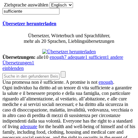
Zielsprache auswählen
Übersetzer herunterladen
Übersetzer, Wörterbuch und Sprachführer,
mehr als 20 Sprachen, Lieblingsübersetzungen
Übersetzungen:
alle
10
enough
7
adequate
1
sufficient
1
andere
Übersetzungen
1
einblenden
Una promessa non è
sufficiente
.
A promise is not
enough
.
Ogni individuo ha diritto ad un tenore di vita
sufficiente
a garantire
la salute e il benessere proprio e della sua famiglia, con particolare
riguardo all’alimentazione, al vestiario, all’abitazione, e alle cure
mediche e ai servizi sociali necessari; e ha diritto alla sicurezza in
caso di disoccupazione, malattia, invalidità, vedovanza, vecchiaia o
in altro caso di perdita di mezzi di sussistenza per circostanze
indipendenti dalla sua volontà.
Everyone has the right to a standard
of living
adequate
for the health and well-being of himself and of his
family, including food, clothing, housing and medical care and
necessary social services, and the right to security in the event of