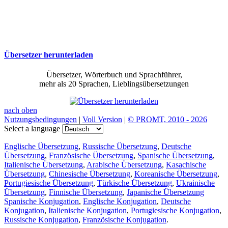
Übersetzer herunterladen
Übersetzer, Wörterbuch und Sprachführer,
mehr als 20 Sprachen, Lieblingsübersetzungen
nach oben
Nutzungsbedingungen
|
Voll Version
|
© PROMT, 2010 - 2026
Select a language
Englische Übersetzung
,
Russische Übersetzung
,
Deutsche
Übersetzung
,
Französische Übersetzung
,
Spanische Übersetzung
,
Italienische Übersetzung
,
Arabische Übersetzung
,
Kasachische
Übersetzung
,
Chinesische Übersetzung
,
Koreanische Übersetzung
,
Portugiesische Übersetzung
,
Türkische Übersetzung
,
Ukrainische
Übersetzung
,
Finnische Übersetzung
,
Japanische Übersetzung
Spanische Konjugation
,
Englische Konjugation
,
Deutsche
Konjugation
,
Italienische Konjugation
,
Portugiesische Konjugation
,
Russische Konjugation
,
Französische Konjugation
.