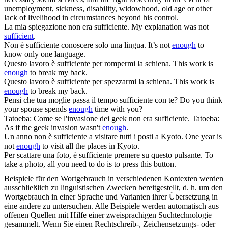
unemployment, sickness, disability, widowhood, old age or other
lack of livelihood in circumstances beyond his control.
La mia spiegazione non era
sufficiente
.
My explanation was not
sufficient
.
Non è
sufficiente
conoscere solo una lingua.
It’s not
enough
to
know only one language.
Questo lavoro è
sufficiente
per rompermi la schiena.
This work is
enough
to break my back.
Questo lavoro è
sufficiente
per spezzarmi la schiena.
This work is
enough
to break my back.
Pensi che tua moglie passa il tempo
sufficiente
con te?
Do you think
your spouse spends
enough
time with you?
Tatoeba: Come se l'invasione dei geek non era
sufficiente
.
Tatoeba:
As if the geek invasion wasn't
enough
.
Un anno non è
sufficiente
a visitare tutti i posti a Kyoto.
One year is
not
enough
to visit all the places in Kyoto.
Per scattare una foto, è
sufficiente
premere su questo pulsante.
To
take a photo, all you need to do is to press this button.
Beispiele für den Wortgebrauch in verschiedenen Kontexten werden
ausschließlich zu linguistischen Zwecken bereitgestellt, d. h. um den
Wortgebrauch in einer Sprache und Varianten ihrer Übersetzung in
eine andere zu untersuchen. Alle Beispiele werden automatisch aus
offenen Quellen mit Hilfe einer zweisprachigen Suchtechnologie
gesammelt. Wenn Sie einen Rechtschreib-, Zeichensetzungs- oder