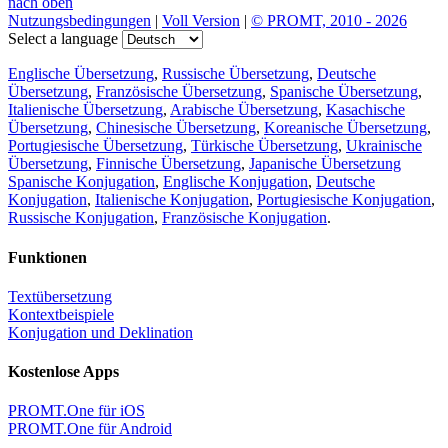
nach oben
Nutzungsbedingungen
|
Voll Version
|
© PROMT, 2010 - 2026
Select a language
Englische Übersetzung
,
Russische Übersetzung
,
Deutsche
Übersetzung
,
Französische Übersetzung
,
Spanische Übersetzung
,
Italienische Übersetzung
,
Arabische Übersetzung
,
Kasachische
Übersetzung
,
Chinesische Übersetzung
,
Koreanische Übersetzung
,
Portugiesische Übersetzung
,
Türkische Übersetzung
,
Ukrainische
Übersetzung
,
Finnische Übersetzung
,
Japanische Übersetzung
Spanische Konjugation
,
Englische Konjugation
,
Deutsche
Konjugation
,
Italienische Konjugation
,
Portugiesische Konjugation
,
Russische Konjugation
,
Französische Konjugation
.
Funktionen
Textübersetzung
Kontextbeispiele
Konjugation und Deklination
Kostenlose Apps
PROMT.One für iOS
PROMT.One für Android