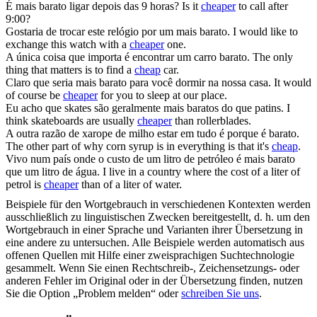
É mais
barato
ligar depois das 9 horas?
Is it
cheaper
to call after
9:00?
Gostaria de trocar este relógio por um mais
barato
.
I would like to
exchange this watch with a
cheaper
one.
A única coisa que importa é encontrar um carro
barato
.
The only
thing that matters is to find a
cheap
car.
Claro que seria mais
barato
para você dormir na nossa casa.
It would
of course be
cheaper
for you to sleep at our place.
Eu acho que skates são geralmente mais
baratos
do que patins.
I
think skateboards are usually
cheaper
than rollerblades.
A outra razão de xarope de milho estar em tudo é porque é
barato
.
The other part of why corn syrup is in everything is that it's
cheap
.
Vivo num país onde o custo de um litro de petróleo é mais
barato
que um litro de água.
I live in a country where the cost of a liter of
petrol is
cheaper
than of a liter of water.
Beispiele für den Wortgebrauch in verschiedenen Kontexten werden
ausschließlich zu linguistischen Zwecken bereitgestellt, d. h. um den
Wortgebrauch in einer Sprache und Varianten ihrer Übersetzung in
eine andere zu untersuchen. Alle Beispiele werden automatisch aus
offenen Quellen mit Hilfe einer zweisprachigen Suchtechnologie
gesammelt. Wenn Sie einen Rechtschreib-, Zeichensetzungs- oder
anderen Fehler im Original oder in der Übersetzung finden, nutzen
Sie die Option „Problem melden“ oder
schreiben Sie uns
.