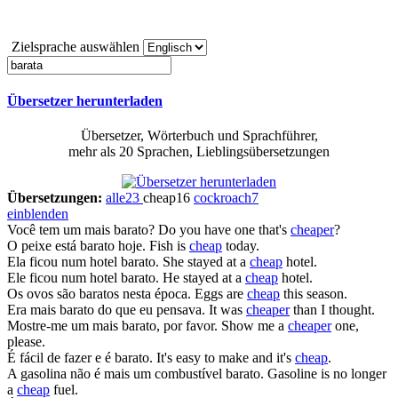
Zielsprache auswählen
Übersetzer herunterladen
Übersetzer, Wörterbuch und Sprachführer,
mehr als 20 Sprachen, Lieblingsübersetzungen
Übersetzungen:
alle
23
cheap
16
cockroach
7
einblenden
Você tem um mais
barato
?
Do you have one that's
cheaper
?
O peixe está
barato
hoje.
Fish is
cheap
today.
Ela ficou num hotel
barato
.
She stayed at a
cheap
hotel.
Ele ficou num hotel
barato
.
He stayed at a
cheap
hotel.
Os ovos são
baratos
nesta época.
Eggs are
cheap
this season.
Era mais
barato
do que eu pensava.
It was
cheaper
than I thought.
Mostre-me um mais
barato
, por favor.
Show me a
cheaper
one,
please.
É fácil de fazer e é
barato
.
It's easy to make and it's
cheap
.
A gasolina não é mais um combustível
barato
.
Gasoline is no longer
a
cheap
fuel.