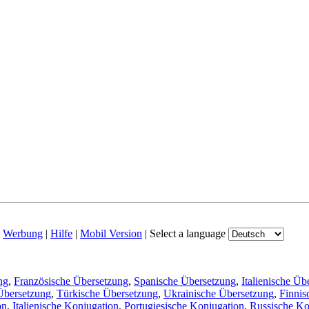
|
Werbung
|
Hilfe
|
Mobil Version
|
Select a language
ng
,
Französische Übersetzung
,
Spanische Übersetzung
,
Italienische Üb
Übersetzung
,
Türkische Übersetzung
,
Ukrainische Übersetzung
,
Finnis
on
,
Italienische Konjugation
,
Portugiesische Konjugation
,
Russische Ko