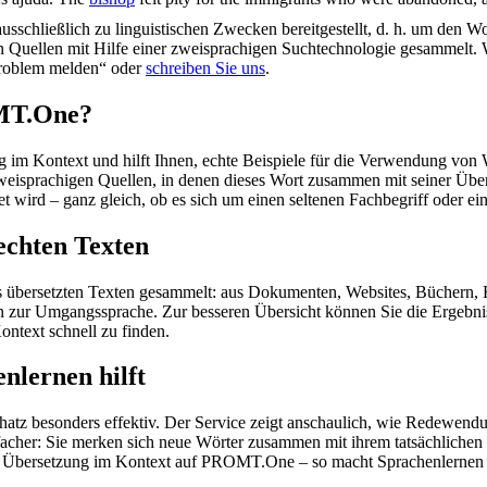
schließlich zu linguistischen Zwecken bereitgestellt, d. h. um den Wo
en Quellen mit Hilfe einer zweisprachigen Suchtechnologie gesammelt. 
„Problem melden“ oder
schreiben Sie uns
.
OMT.One?
im Kontext und hilft Ihnen, echte Beispiele für die Verwendung von 
zweisprachigen Quellen, in denen dieses Wort zusammen mit seiner Übe
wird – ganz gleich, ob es sich um einen seltenen Fachbegriff oder ein
echten Texten
s übersetzten Texten gesammelt: aus Dokumenten, Websites, Büchern, 
 hin zur Umgangssprache. Zur besseren Übersicht können Sie die Ergebn
ontext schnell zu finden.
nlernen hilft
hatz besonders effektiv. Der Service zeigt anschaulich, wie Redewen
her: Sie merken sich neue Wörter zusammen mit ihrem tatsächlichen G
der Übersetzung im Kontext auf PROMT.One – so macht Sprachenlernen