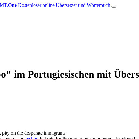
MT.
One
Kostenloser online Übersetzer und Wörterbuch
o" im Portugiesischen mit Übers
 pity on the desperate immigrants.
s ajuda.
The
bishop
felt pity for the immigrants who were abandoned, 