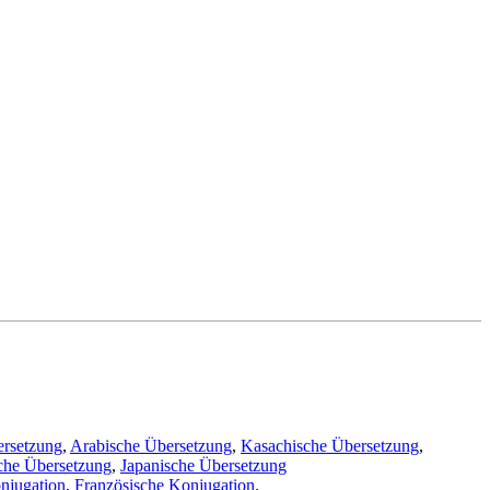
ersetzung
,
Arabische Übersetzung
,
Kasachische Übersetzung
,
che Übersetzung
,
Japanische Übersetzung
njugation
,
Französische Konjugation
.