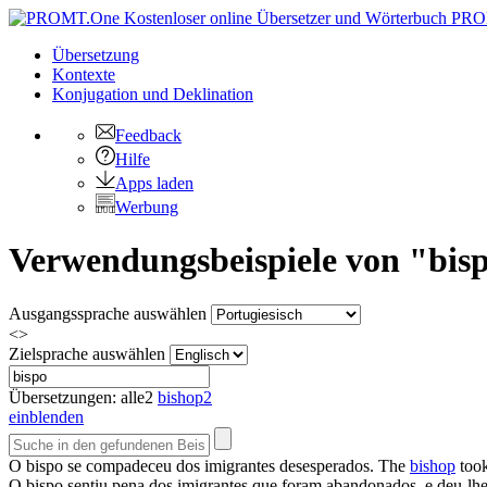
PRO
Übersetzung
Kontexte
Konjugation
und Deklination
Feedback
Hilfe
Apps laden
Werbung
Verwendungsbeispiele von "bisp
Ausgangssprache auswählen
<>
Zielsprache auswählen
Übersetzungen:
alle
2
bishop
2
einblenden
O
bispo
se compadeceu dos imigrantes desesperados.
The
bishop
took
O
bispo
sentiu pena dos imigrantes que foram abandonados, e deu-lhe