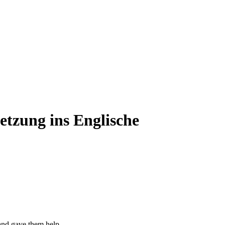
etzung ins Englische
and gave them help.