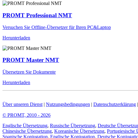
PROMT Professional NMT
Versuchen Sie Offline-Übersetzer für Ihren PC&Laptop
Herunterladen
PROMT Master NMT
Übersetzen Sie Dokumente
Herunterladen
Über unseren Dienst
|
Nutzungsbedingungen
|
Datenschutzerklärung
© PROMT, 2010 - 2026
Englische Übersetzung
,
Russische Übersetzung
,
Deutsche Übersetzu
Chinesische Übersetzung
,
Koreanische Übersetzung
,
Portugiesische 
Spanische Konjugation
,
Englische Konjugation
,
Deutsche Konjugati