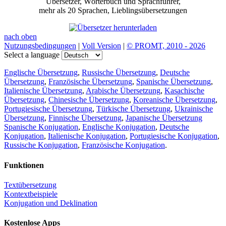
Übersetzer, Wörterbuch und Sprachführer,
mehr als 20 Sprachen, Lieblingsübersetzungen
nach oben
Nutzungsbedingungen
|
Voll Version
|
© PROMT, 2010 - 2026
Select a language
Englische Übersetzung
,
Russische Übersetzung
,
Deutsche
Übersetzung
,
Französische Übersetzung
,
Spanische Übersetzung
,
Italienische Übersetzung
,
Arabische Übersetzung
,
Kasachische
Übersetzung
,
Chinesische Übersetzung
,
Koreanische Übersetzung
,
Portugiesische Übersetzung
,
Türkische Übersetzung
,
Ukrainische
Übersetzung
,
Finnische Übersetzung
,
Japanische Übersetzung
Spanische Konjugation
,
Englische Konjugation
,
Deutsche
Konjugation
,
Italienische Konjugation
,
Portugiesische Konjugation
,
Russische Konjugation
,
Französische Konjugation
.
Funktionen
Textübersetzung
Kontextbeispiele
Konjugation und Deklination
Kostenlose Apps