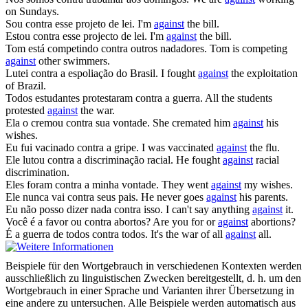
on Sundays.
Sou
contra
esse projeto de lei.
I'm
against
the bill.
Estou
contra
esse projecto de lei.
I'm
against
the bill.
Tom está competindo
contra
outros nadadores.
Tom is competing
against
other swimmers.
Lutei
contra
a espoliação do Brasil.
I fought
against
the exploitation
of Brazil.
Todos estudantes protestaram
contra
a guerra.
All the students
protested
against
the war.
Ela o cremou
contra
sua vontade.
She cremated him
against
his
wishes.
Eu fui vacinado
contra
a gripe.
I was vaccinated
against
the flu.
Ele lutou
contra
a discriminação racial.
He fought
against
racial
discrimination.
Eles foram
contra
a minha vontade.
They went
against
my wishes.
Ele nunca vai
contra
seus pais.
He never goes
against
his parents.
Eu não posso dizer nada
contra
isso.
I can't say anything
against
it.
Você é a favor ou
contra
abortos?
Are you for or
against
abortions?
É a guerra de todos
contra
todos.
It's the war of all
against
all.
Beispiele für den Wortgebrauch in verschiedenen Kontexten werden
ausschließlich zu linguistischen Zwecken bereitgestellt, d. h. um den
Wortgebrauch in einer Sprache und Varianten ihrer Übersetzung in
eine andere zu untersuchen. Alle Beispiele werden automatisch aus