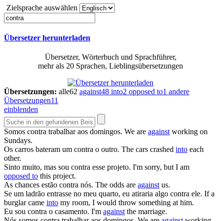
Zielsprache auswählen
Übersetzer herunterladen
Übersetzer, Wörterbuch und Sprachführer,
mehr als 20 Sprachen, Lieblingsübersetzungen
Übersetzungen:
alle
62
against
48
into
2
opposed to
1
andere
Übersetzungen
11
einblenden
Somos
contra
trabalhar aos domingos.
We are
against
working on
Sundays.
Os carros bateram um
contra
o outro.
The cars crashed
into
each
other.
Sinto muito, mas sou
contra
esse projeto.
I'm sorry, but I am
opposed to
this project.
As chances estão
contra
nós.
The odds are
against
us.
Se um ladrão entrasse no meu quarto, eu atiraria algo
contra
ele.
If a
burglar came
into
my room, I would throw something at him.
Eu sou
contra
o casamento.
I'm
against
the marriage.
Nós somos
contra
trabalhar aos domingos.
We are
against
working