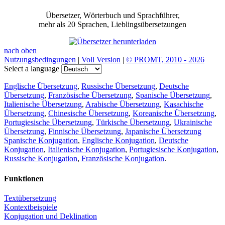
Übersetzer, Wörterbuch und Sprachführer,
mehr als 20 Sprachen, Lieblingsübersetzungen
nach oben
Nutzungsbedingungen
|
Voll Version
|
© PROMT, 2010 - 2026
Select a language
Englische Übersetzung
,
Russische Übersetzung
,
Deutsche
Übersetzung
,
Französische Übersetzung
,
Spanische Übersetzung
,
Italienische Übersetzung
,
Arabische Übersetzung
,
Kasachische
Übersetzung
,
Chinesische Übersetzung
,
Koreanische Übersetzung
,
Portugiesische Übersetzung
,
Türkische Übersetzung
,
Ukrainische
Übersetzung
,
Finnische Übersetzung
,
Japanische Übersetzung
Spanische Konjugation
,
Englische Konjugation
,
Deutsche
Konjugation
,
Italienische Konjugation
,
Portugiesische Konjugation
,
Russische Konjugation
,
Französische Konjugation
.
Funktionen
Textübersetzung
Kontextbeispiele
Konjugation und Deklination