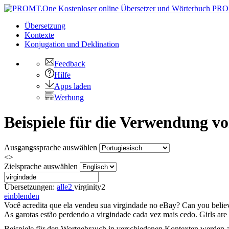
PRO
Übersetzung
Kontexte
Konjugation
und Deklination
Feedback
Hilfe
Apps laden
Werbung
Beispiele für die Verwendung v
Ausgangssprache auswählen
<>
Zielsprache auswählen
Übersetzungen:
alle
2
virginity
2
einblenden
Você acredita que ela vendeu sua
virgindade
no eBay?
Can you believ
As garotas estão perdendo a
virgindade
cada vez mais cedo.
Girls are
Beispiele für den Wortgebrauch in verschiedenen Kontexten werden aus