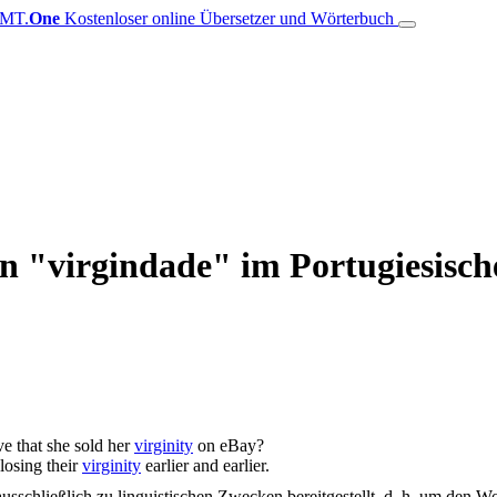
MT.
One
Kostenloser online Übersetzer und Wörterbuch
on "virgindade" im Portugiesisch
e that she sold her
virginity
on eBay?
 losing their
virginity
earlier and earlier.
schließlich zu linguistischen Zwecken bereitgestellt, d. h. um den Wo