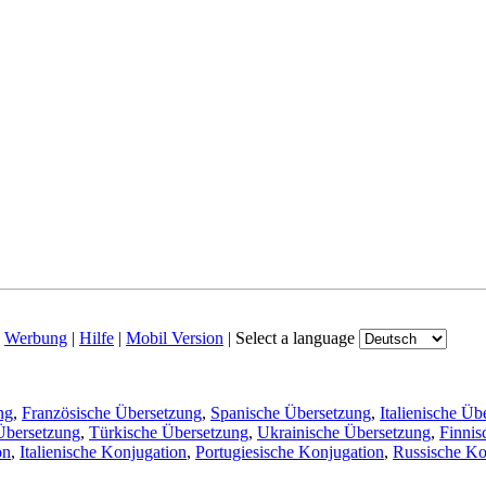
|
Werbung
|
Hilfe
|
Mobil Version
|
Select a language
ng
,
Französische Übersetzung
,
Spanische Übersetzung
,
Italienische Üb
Übersetzung
,
Türkische Übersetzung
,
Ukrainische Übersetzung
,
Finnis
on
,
Italienische Konjugation
,
Portugiesische Konjugation
,
Russische Ko