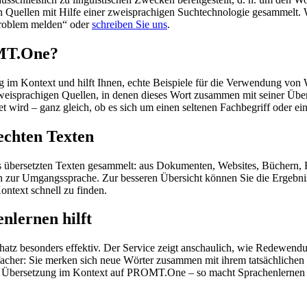
en Quellen mit Hilfe einer zweisprachigen Suchtechnologie gesammelt. 
„Problem melden“ oder
schreiben Sie uns
.
OMT.One?
im Kontext und hilft Ihnen, echte Beispiele für die Verwendung von 
zweisprachigen Quellen, in denen dieses Wort zusammen mit seiner Übe
wird – ganz gleich, ob es sich um einen seltenen Fachbegriff oder ein
echten Texten
s übersetzten Texten gesammelt: aus Dokumenten, Websites, Büchern, 
 hin zur Umgangssprache. Zur besseren Übersicht können Sie die Ergebn
ontext schnell zu finden.
nlernen hilft
hatz besonders effektiv. Der Service zeigt anschaulich, wie Redewen
her: Sie merken sich neue Wörter zusammen mit ihrem tatsächlichen G
der Übersetzung im Kontext auf PROMT.One – so macht Sprachenlernen