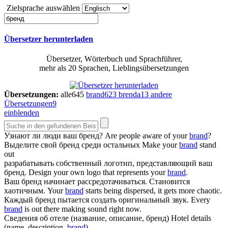
Zielsprache auswählen
Übersetzer herunterladen
Übersetzer, Wörterbuch und Sprachführer,
mehr als 20 Sprachen, Lieblingsübersetzungen
Übersetzungen:
alle
645
brand
623
brenda
13
andere
Übersetzungen
9
einblenden
Узнают ли люди ваш
бренд
?
Are people aware of your
brand
?
Выделите свой
бренд
среди остальных
Make your
brand
stand
out
разрабатывать собственный логотип, представляющий ваш
бренд
.
Design your own logo that represents your
brand
.
Ваш
бренд
начинает рассредотачиваться. Становится
хаотичным.
Your
brand
starts being dispersed, it gets more chaotic.
Каждый
бренд
пытается создать оригинальный звук.
Every
brand
is out there making sound right now.
Сведения об отеле (название, описание,
бренд
)
Hotel details
(name, description,
brand
)