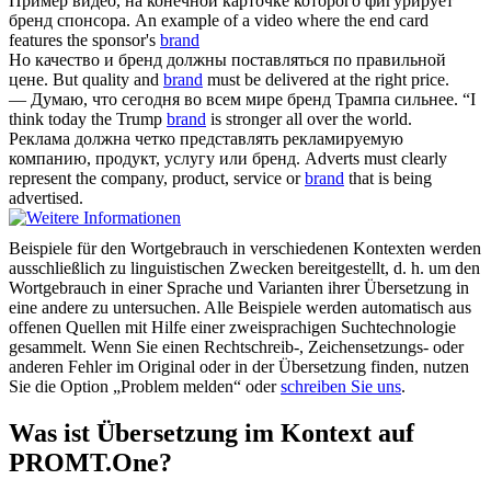
Пример видео, на конечной карточке которого фигурирует
бренд
спонсора.
An example of a video where the end card
features the sponsor's
brand
Но качество и
бренд
должны поставляться по правильной
цене.
But quality and
brand
must be delivered at the right price.
— Думаю, что сегодня во всем мире
бренд
Трампа сильнее.
“I
think today the Trump
brand
is stronger all over the world.
Реклама должна четко представлять рекламируемую
компанию, продукт, услугу или
бренд
.
Adverts must clearly
represent the company, product, service or
brand
that is being
advertised.
Beispiele für den Wortgebrauch in verschiedenen Kontexten werden
ausschließlich zu linguistischen Zwecken bereitgestellt, d. h. um den
Wortgebrauch in einer Sprache und Varianten ihrer Übersetzung in
eine andere zu untersuchen. Alle Beispiele werden automatisch aus
offenen Quellen mit Hilfe einer zweisprachigen Suchtechnologie
gesammelt. Wenn Sie einen Rechtschreib-, Zeichensetzungs- oder
anderen Fehler im Original oder in der Übersetzung finden, nutzen
Sie die Option „Problem melden“ oder
schreiben Sie uns
.
Was ist Übersetzung im Kontext auf
PROMT.One?