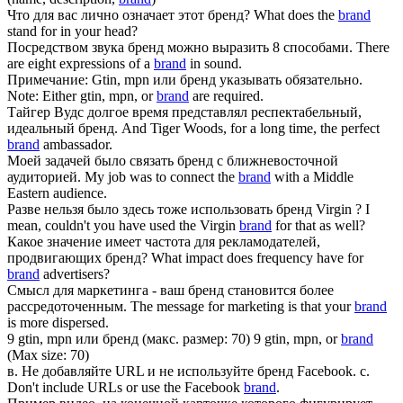
Что для вас лично означает этот
бренд
?
What does the
brand
stand for in your head?
Посредством звука
бренд
можно выразить 8 способами.
There
are eight expressions of a
brand
in sound.
Примечание: Gtin, mpn или
бренд
указывать обязательно.
Note: Either gtin, mpn, or
brand
are required.
Тайгер Вудс долгое время представлял респектабельный,
идеальный
бренд
.
And Tiger Woods, for a long time, the perfect
brand
ambassador.
Моей задачей было связать
бренд
с ближневосточной
аудиторией.
My job was to connect the
brand
with a Middle
Eastern audience.
Разве нельзя было здесь тоже использовать
бренд
Virgin ?
I
mean, couldn't you have used the Virgin
brand
for that as well?
Какое значение имеет частота для рекламодателей,
продвигающих
бренд
?
What impact does frequency have for
brand
advertisers?
Смысл для маркетинга - ваш
бренд
становится более
рассредоточенным.
The message for marketing is that your
brand
is more dispersed.
9 gtin, mpn или
бренд
(макс. размер: 70)
9 gtin, mpn, or
brand
(Max size: 70)
в. Не добавляйте URL и не используйте
бренд
Facebook.
c.
Don't include URLs or use the Facebook
brand
.