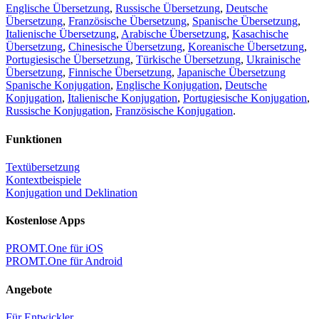
Englische Übersetzung
,
Russische Übersetzung
,
Deutsche
Übersetzung
,
Französische Übersetzung
,
Spanische Übersetzung
,
Italienische Übersetzung
,
Arabische Übersetzung
,
Kasachische
Übersetzung
,
Chinesische Übersetzung
,
Koreanische Übersetzung
,
Portugiesische Übersetzung
,
Türkische Übersetzung
,
Ukrainische
Übersetzung
,
Finnische Übersetzung
,
Japanische Übersetzung
Spanische Konjugation
,
Englische Konjugation
,
Deutsche
Konjugation
,
Italienische Konjugation
,
Portugiesische Konjugation
,
Russische Konjugation
,
Französische Konjugation
.
Funktionen
Textübersetzung
Kontextbeispiele
Konjugation und Deklination
Kostenlose Apps
PROMT.One für iOS
PROMT.One für Android
Angebote
Für Entwickler