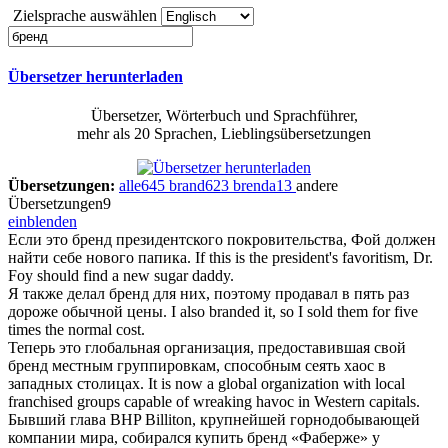
Zielsprache auswählen
Übersetzer herunterladen
Übersetzer, Wörterbuch und Sprachführer,
mehr als 20 Sprachen, Lieblingsübersetzungen
Übersetzungen:
alle
645
brand
623
brenda
13
andere
Übersetzungen
9
einblenden
Если это
бренд
президентского покровительства, Фой должен
найти себе нового папика.
If this is the president's favoritism, Dr.
Foy should find a new sugar daddy.
Я также делал
бренд
для них, поэтому продавал в пять раз
дороже обычной цены.
I also branded it, so I sold them for five
times the normal cost.
Теперь это глобальная организация, предоставившая свой
бренд
местным группировкам, способным сеять хаос в
западных столицах.
It is now a global organization with local
franchised groups capable of wreaking havoc in Western capitals.
Бывший глава BHP Billiton, крупнейшей горнодобывающей
компании мира, собирался купить
бренд
«Фаберже» у