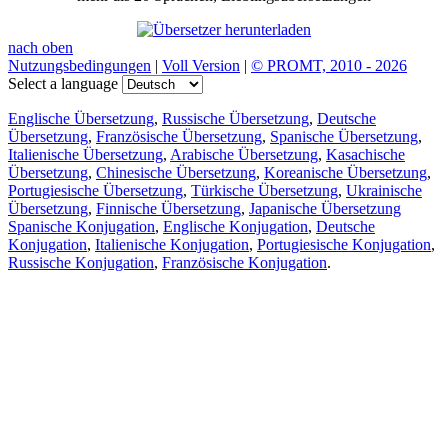
nach oben
Nutzungsbedingungen
|
Voll Version
|
© PROMT, 2010 - 2026
Select a language
Englische Übersetzung
,
Russische Übersetzung
,
Deutsche
Übersetzung
,
Französische Übersetzung
,
Spanische Übersetzung
,
Italienische Übersetzung
,
Arabische Übersetzung
,
Kasachische
Übersetzung
,
Chinesische Übersetzung
,
Koreanische Übersetzung
,
Portugiesische Übersetzung
,
Türkische Übersetzung
,
Ukrainische
Übersetzung
,
Finnische Übersetzung
,
Japanische Übersetzung
Spanische Konjugation
,
Englische Konjugation
,
Deutsche
Konjugation
,
Italienische Konjugation
,
Portugiesische Konjugation
,
Russische Konjugation
,
Französische Konjugation
.
Funktionen
Textübersetzung
Kontextbeispiele
Konjugation und Deklination
Kostenlose Apps