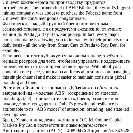
Unilever, конгломерата по производству предметов
потребления.
The former chief of BHP Billiton, the world’s biggest
mining company, was about to purchase the Fabergé name from
Unilever, the consumer goods conglomerate.
Фактически, каждый крупный
бренд
позволяет вам
взаимодействовать с их продуктами ежедневно, от умных
машин до Prada до Ray Ban, например.
In fact, every major
household name is allowing you to interact with their products on a
daily basis - all the way from Smart Cars to Prada to Ray Ban, for
example.
Если весь контент публикуется на одном канале, требуется
меньше ресурсов для того, чтобы им управлять, поддерживать
определенный стиль и представлять
бренд
.
With all of your
content in one place, your team can focus all resources on managing
this single channel and make it easier to maintain consistent global
branding and tone.
Рост и устойчивость экономики Дубая можно объяснить
выбранной им «моделью ABS» (сокращение от attraction,
branding, state) – привлекательность,
бренд
, развитие под
руководством государства.
Dubai’s growth and resilience is
attributable to its “ABS model” of attraction, branding, and state-led
development.
Бренд
Xtrade принадлежит компании O.C.M. Online Capital
Markets Pty Ltd в соответствии с законодательством
Австралии, рег. номер (ACN): 140899476 Лицензия №: 343628.