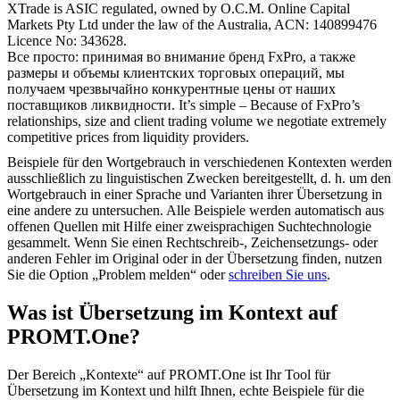
XTrade is ASIC regulated, owned by O.C.M. Online Capital
Markets Pty Ltd under the law of the Australia, ACN: 140899476
Licence No: 343628.
Все просто: принимая во внимание
бренд
FxPro, а также
размеры и объемы клиентских торговых операций, мы
получаем чрезвычайно конкурентные цены от наших
поставщиков ликвидности.
It’s simple – Because of FxPro’s
relationships, size and client trading volume we negotiate extremely
competitive prices from liquidity providers.
Beispiele für den Wortgebrauch in verschiedenen Kontexten werden
ausschließlich zu linguistischen Zwecken bereitgestellt, d. h. um den
Wortgebrauch in einer Sprache und Varianten ihrer Übersetzung in
eine andere zu untersuchen. Alle Beispiele werden automatisch aus
offenen Quellen mit Hilfe einer zweisprachigen Suchtechnologie
gesammelt. Wenn Sie einen Rechtschreib-, Zeichensetzungs- oder
anderen Fehler im Original oder in der Übersetzung finden, nutzen
Sie die Option „Problem melden“ oder
schreiben Sie uns
.
Was ist Übersetzung im Kontext auf
PROMT.One?
Der Bereich „Kontexte“ auf PROMT.One ist Ihr Tool für
Übersetzung im Kontext und hilft Ihnen, echte Beispiele für die