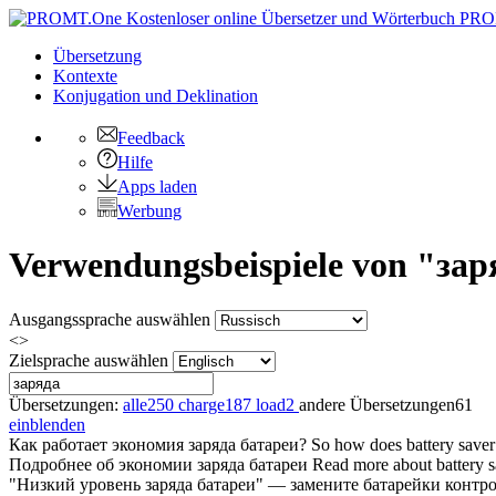
PRO
Übersetzung
Kontexte
Konjugation
und Deklination
Feedback
Hilfe
Apps laden
Werbung
Verwendungsbeispiele von "заря
Ausgangssprache auswählen
<>
Zielsprache auswählen
Übersetzungen:
alle
250
charge
187
load
2
andere Übersetzungen
61
einblenden
Как работает экономия
заряда
батареи?
So how does battery save
Подробнее об экономии
заряда
батареи
Read more about battery s
"Низкий уровень
заряда
батареи" — замените батарейки контро