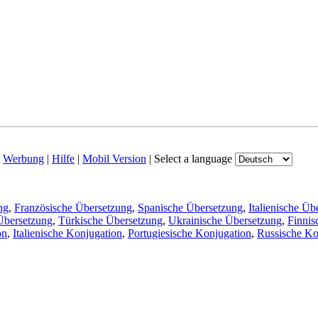
|
Werbung
|
Hilfe
|
Mobil Version
|
Select a language
ng
,
Französische Übersetzung
,
Spanische Übersetzung
,
Italienische Üb
Übersetzung
,
Türkische Übersetzung
,
Ukrainische Übersetzung
,
Finnis
on
,
Italienische Konjugation
,
Portugiesische Konjugation
,
Russische Ko