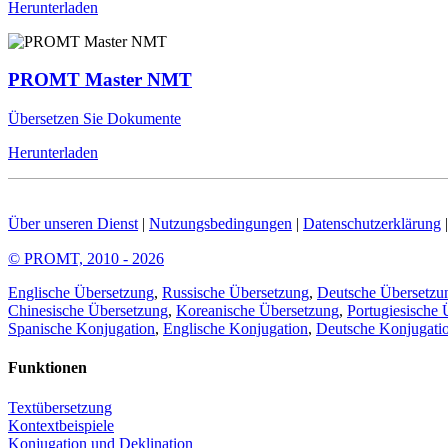
Herunterladen
PROMT Master NMT
Übersetzen Sie Dokumente
Herunterladen
Über unseren Dienst
|
Nutzungsbedingungen
|
Datenschutzerklärung
© PROMT, 2010 - 2026
Englische Übersetzung
,
Russische Übersetzung
,
Deutsche Übersetzu
Chinesische Übersetzung
,
Koreanische Übersetzung
,
Portugiesische 
Spanische Konjugation
,
Englische Konjugation
,
Deutsche Konjugati
Funktionen
Textübersetzung
Kontextbeispiele
Konjugation und Deklination