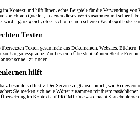
im Kontext und hilft Ihnen, echte Beispiele für die Verwendung von 
zweisprachigen Quellen, in denen dieses Wort zusammen mit seiner Übe
wird – ganz gleich, ob es sich um einen seltenen Fachbegriff oder ein
echten Texten
s übersetzten Texten gesammelt: aus Dokumenten, Websites, Büchern, 
 hin zur Umgangssprache. Zur besseren Übersicht können Sie die Ergebn
ontext schnell zu finden.
nlernen hilft
hatz besonders effektiv. Der Service zeigt anschaulich, wie Redewen
her: Sie merken sich neue Wörter zusammen mit ihrem tatsächlichen G
der Übersetzung im Kontext auf PROMT.One – so macht Sprachenlernen