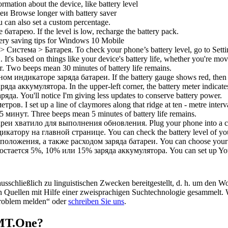
ormation about the device, like battery level
еи
Browse longer with battery saver
 can also set a custom percentage.
е батарею.
If the level is low, recharge the battery pack.
ery saving tips for Windows 10 Mobile
> Система > Батарея.
To check your phone’s battery level, go to Sett
.
It's based on things like your device's battery life, whether you're m
т.
Two beeps mean 30 minutes of battery life remains.
сном индикаторе
заряда
батареи.
If the battery gauge shows red, then
аряда
аккумулятора.
In the upper-left corner, the battery meter indicate
аряда
.
You'll notice I'm giving less updates to conserve battery power.
метров.
I set up a line of claymores along that ridge at ten - metre interv
5 минут.
Three beeps mean 5 minutes of battery life remains.
реи хватило для выполнения обновления.
Plug your phone into a c
икатору на главной странице.
You can check the battery level of yo
положения, а также расходом
заряда
батареи.
You can choose your 
 остается 5%, 10% или 15%
заряда
аккумулятора.
You can set up Yo
schließlich zu linguistischen Zwecken bereitgestellt, d. h. um den Wo
en Quellen mit Hilfe einer zweisprachigen Suchtechnologie gesammelt. 
„Problem melden“ oder
schreiben Sie uns
.
OMT.One?