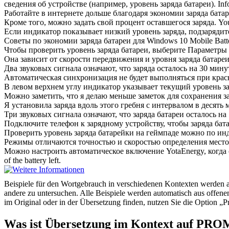
сведения об устройстве (например, уровень
заряда
батареи).
Inf
Работайте в интернете дольше благодаря экономии
заряда
батар
Кроме того, можно задать свой процент оставшегося
заряда
.
You
Если индикатор показывает низкий уровень
заряда
, подзарядит
Советы по экономии
заряда
батареи для Windows 10 Mobile
Batt
Чтобы проверить уровень
заряда
батареи, выберите Параметры 
Она зависит от скорости передвижения и уровня
заряда
батареи
Два звуковых сигнала означают, что
заряда
осталось на 30 мину
Автоматическая синхронизация не будет выполняться при кра
В левом верхнем углу индикатор указывает текущий уровень
з
Можно заметить, что я делаю меньше заметок для сохранения
з
Я установила
заряда
вдоль этого гребня с интервалом в десять 
Три звуковых сигнала означают, что
заряда
батареи осталось на 
Подключите телефон к зарядному устройству, чтобы
заряда
бата
Проверить уровень
заряда
батарейки на геймпаде можно по инд
Режимы отличаются точностью и скоростью определения место
Можно настроить автоматическое включение YotaEnergy, когда
of the battery left.
Beispiele für den Wortgebrauch in verschiedenen Kontexten werden aus
andere zu untersuchen. Alle Beispiele werden automatisch aus offen
im Original oder in der Übersetzung finden, nutzen Sie die Option 
Was ist Übersetzung im Kontext auf PR