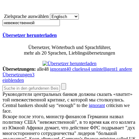
Zielsprache auswählen
Übersetzer herunterladen
Übersetzer, Wörterbuch und Sprachführer,
mehr als 20 Sprachen, Lieblingsübersetzungen
Übersetzungen:
alle
48
ignorant
40
clueless
4
unintelligent
1
andere
Übersetzungen
3
einblenden
Руководители центральных банков должны сказать «хватит»
той
невежественной
критике, с которой мы столкнулись.
Central bankers should say “enough” to the
ignorant
criticism we
face.
Вскоре после этого, министр финансов Германии назвал
политику США "
невежественной
", в то время как его коллега
из Южной Африки думает, что действие ФРС подрывает "дух
многостороннего сотрудничества" лидеров "большой
двадцатки".
Soon afterward, Germany's finance minister called US