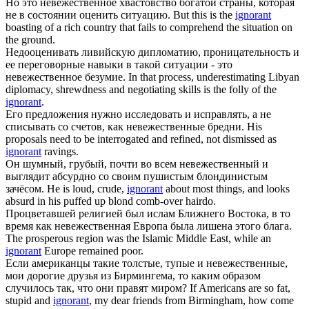
Но это
невежественное
хвастовство богатой страны, которая
не в состоянии оценить ситуацию.
But this is the
ignorant
boasting of a rich country that fails to comprehend the situation on
the ground.
Недооценивать ливийскую дипломатию, проницательность и
ее переговорные навыки в такой ситуации - это
невежественное
безумие.
In that process, underestimating Libyan
diplomacy, shrewdness and negotiating skills is the folly of the
ignorant
.
Его предложения нужно исследовать и исправлять, а не
списывать со счетов, как
невежественные
бредни.
His
proposals need to be interrogated and refined, not dismissed as
ignorant
ravings.
Он шумный, грубый, почти во всем
невежественный
и
выглядит абсурдно со своим пушистым блондинистым
зачёсом.
He is loud, crude,
ignorant
about most things, and looks
absurd in his puffed up blond comb-over hairdo.
Процветавшей религией был ислам Ближнего Востока, в то
время как
невежественная
Европа была лишена этого блага.
The prosperous region was the Islamic Middle East, while an
ignorant
Europe remained poor.
Если американцы такие толстые, тупые и
невежественные
,
мои дорогие друзья из Бирмингема, то каким образом
случилось так, что они правят миром?
If Americans are so fat,
stupid and
ignorant
, my dear friends from Birmingham, how come