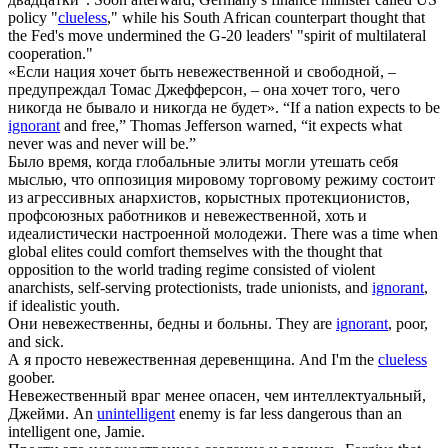
policy "
clueless
," while his South African counterpart thought that
the Fed's move undermined the G-20 leaders' "spirit of multilateral
cooperation."
«Если нация хочет быть
невежественной
и свободной, –
предупреждал Томас Джефферсон, – она хочет того, чего
никогда не бывало и никогда не будет».
“If a nation expects to be
ignorant
and free,” Thomas Jefferson warned, “it expects what
never was and never will be.”
Было время, когда глобальные элиты могли утешать себя
мыслью, что оппозиция мировому торговому режиму состоит
из агрессивных анархистов, корыстных протекционистов,
профсоюзных работников и
невежественной
, хоть и
идеалистически настроенной молодежи.
There was a time when
global elites could comfort themselves with the thought that
opposition to the world trading regime consisted of violent
anarchists, self-serving protectionists, trade unionists, and
ignorant
,
if idealistic youth.
Они
невежественны
, бедны и больны.
They are
ignorant
, poor,
and sick.
А я просто
невежественная
деревенщина.
And I'm the
clueless
goober.
Невежественный
враг менее опасен, чем интеллектуальный,
Джейми.
An
unintelligent
enemy is far less dangerous than an
intelligent one, Jamie.