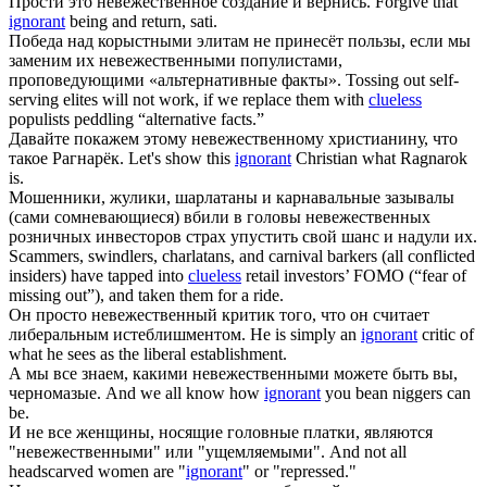
Прости это
невежественное
создание и вернись.
Forgive that
ignorant
being and return, sati.
Победа над корыстными элитам не принесёт пользы, если мы
заменим их
невежественными
популистами,
проповедующими «альтернативные факты».
Tossing out self-
serving elites will not work, if we replace them with
clueless
populists peddling “alternative facts.”
Давайте покажем этому
невежественному
христианину, что
такое Рагнарёк.
Let's show this
ignorant
Christian what Ragnarok
is.
Мошенники, жулики, шарлатаны и карнавальные зазывалы
(сами сомневающиеся) вбили в головы
невежественных
розничных инвесторов страх упустить свой шанс и надули их.
Scammers, swindlers, charlatans, and carnival barkers (all conflicted
insiders) have tapped into
clueless
retail investors’ FOMO (“fear of
missing out”), and taken them for a ride.
Он просто
невежественный
критик того, что он считает
либеральным истеблишментом.
He is simply an
ignorant
critic of
what he sees as the liberal establishment.
А мы все знаем, какими
невежественными
можете быть вы,
черномазые.
And we all know how
ignorant
you bean niggers can
be.
И не все женщины, носящие головные платки, являются
"
невежественными
" или "ущемляемыми".
And not all
headscarved women are "
ignorant
" or "repressed."