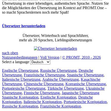
Übersetzung in einer lebendigen, authentischen Sprache. Nutzen Sie
die Möglichkeiten der Übersetzung im Kontext auf PROMT.One –
so macht Sprachenlernen noch mehr Spaß!
Übersetzer herunterladen
Übersetzer, Wörterbuch und Sprachführer,
mehr als 20 Sprachen, Lieblingsübersetzungen
nach oben
Nutzungsbedingungen
|
Voll Version
|
© PROMT, 2010 - 2026
Select a language
Englische Übersetzung
,
Russische Übersetzung
,
Deutsche
Übersetzung
,
Französische Übersetzung
,
Spanische Übersetzung
,
Italienische Übersetzung
,
Arabische Übersetzung
,
Kasachische
Übersetzung
,
Chinesische Übersetzung
,
Koreanische Übersetzung
,
Portugiesische Übersetzung
,
Türkische Übersetzung
,
Ukrainische
Übersetzung
,
Finnische Übersetzung
,
Japanische Übersetzung
Spanische Konjugation
,
Englische Konjugation
,
Deutsche
Konjugation
,
Italienische Konjugation
,
Portugiesische Konjugation
,
Russische Konjugation
,
Französische Konjugation
.