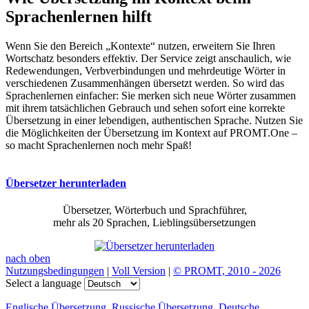
Sprachenlernen hilft
Wenn Sie den Bereich „Kontexte“ nutzen, erweitern Sie Ihren
Wortschatz besonders effektiv. Der Service zeigt anschaulich, wie
Redewendungen, Verbverbindungen und mehrdeutige Wörter in
verschiedenen Zusammenhängen übersetzt werden. So wird das
Sprachenlernen einfacher: Sie merken sich neue Wörter zusammen
mit ihrem tatsächlichen Gebrauch und sehen sofort eine korrekte
Übersetzung in einer lebendigen, authentischen Sprache. Nutzen Sie
die Möglichkeiten der Übersetzung im Kontext auf PROMT.One –
so macht Sprachenlernen noch mehr Spaß!
Übersetzer herunterladen
Übersetzer, Wörterbuch und Sprachführer,
mehr als 20 Sprachen, Lieblingsübersetzungen
nach oben
Nutzungsbedingungen
|
Voll Version
|
© PROMT, 2010 - 2026
Select a language
Englische Übersetzung
,
Russische Übersetzung
,
Deutsche