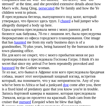
stressed" at the time, and she provided extensive details about how
Mao's wife, Jiang Qing,
persecuted
the Ye family and how the Ye
children went to prison.
Я
преследовала
беглеца, выпущенного под залог, который
утверждал, что бросил здесь труп.
I
chased
a bail jumper who
allegedly dumped a body up here.
Одна картина
преследовала
меня с моих ранних дней в
бизнесе: как бабушка, 70-ти с лишним лет, была преследуема
бюрократами из офиса городского планирования.
One image
that has
haunted
me from my early business days is of a
grandmother, 70 plus years, being harassed by the bureaucrats in the
town planning office.
Ни для кого не секрет, что с моего прибытия меня не раз
провоцировала и
преследовала
Госпожа Гатри.
I think it's no
secret that since my arrival I've been repeatedly provoked and
harassed
by the Guthrie woman.
Те из вас, кто бывал в Африке или кого
преследовала
бродячая
собака, знают этот неотрывный хищный взгляд, встретив
который, вы понимаете, что у вас неприятности.
Any of you
who've been to Africa or had a junkyard
dog
come after you, there
is a fixed kind of predatory gaze that you know you're in trouble.
Запись бортовой камеры в машине, которая
преследовала
Эзекиля, когда он пролетел на красный.
Dash cam from the
cruiser that
pursued
Ezequiel when he blew that light.