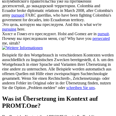
колумбийского правительства уже на протяжении
десятилетий, до эквадорской территории.
Colombia and
Ecuador broke diplomatic relations in March 2008, after Colombia's
army
pursued
FARC guerillas, who have been fighting Colombia's
government for decades, into Ecuadorean territory.
Это цель, которую мы
преследуем
.
And this is what we're
pursuing
here.
Холст и Гомез его
преследуют
.
Holst and Gomez are in
pursuit
.
Почему вы
преследовали
меня, сэр?
Why have you
persecuted
me, sirrah?
Beispiele für den Wortgebrauch in verschiedenen Kontexten werden
ausschließlich zu linguistischen Zwecken bereitgestellt, d. h. um den
Wortgebrauch in einer Sprache und Varianten ihrer Übersetzung in
eine andere zu untersuchen. Alle Beispiele werden automatisch aus
offenen Quellen mit Hilfe einer zweisprachigen Suchtechnologie
gesammelt. Wenn Sie einen Rechtschreib-, Zeichensetzungs- oder
anderen Fehler im Original oder in der Übersetzung finden, nutzen
Sie die Option „Problem melden“ oder
schreiben Sie uns
.
Was ist Übersetzung im Kontext auf
PROMT.One?