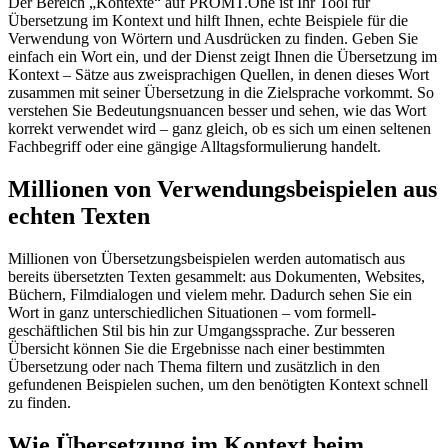
Der Bereich „Kontexte“ auf PROMT.One ist Ihr Tool für
Übersetzung im Kontext und hilft Ihnen, echte Beispiele für die
Verwendung von Wörtern und Ausdrücken zu finden. Geben Sie
einfach ein Wort ein, und der Dienst zeigt Ihnen die Übersetzung im
Kontext – Sätze aus zweisprachigen Quellen, in denen dieses Wort
zusammen mit seiner Übersetzung in die Zielsprache vorkommt. So
verstehen Sie Bedeutungsnuancen besser und sehen, wie das Wort
korrekt verwendet wird – ganz gleich, ob es sich um einen seltenen
Fachbegriff oder eine gängige Alltagsformulierung handelt.
Millionen von Verwendungsbeispielen aus
echten Texten
Millionen von Übersetzungsbeispielen werden automatisch aus
bereits übersetzten Texten gesammelt: aus Dokumenten, Websites,
Büchern, Filmdialogen und vielem mehr. Dadurch sehen Sie ein
Wort in ganz unterschiedlichen Situationen – vom formell-
geschäftlichen Stil bis hin zur Umgangssprache. Zur besseren
Übersicht können Sie die Ergebnisse nach einer bestimmten
Übersetzung oder nach Thema filtern und zusätzlich in den
gefundenen Beispielen suchen, um den benötigten Kontext schnell
zu finden.
Wie Übersetzung im Kontext beim