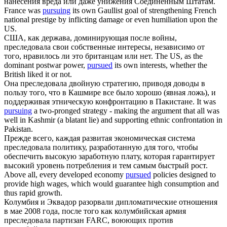
нанесения вреда или даже унижения Соединенным Штатам.
France was
pursuing
its own Gaullist goal of strengthening French
national prestige by inflicting damage or even humiliation upon the
US.
США, как держава, доминирующая после войны,
преследовала
свои собственные интересы, независимо от
того, нравилось ли это британцам или нет.
The US, as the
dominant postwar power,
pursued
its own interests, whether the
British liked it or not.
Она
преследовала
двойную стратегию, приводя доводы в
пользу того, что в Кашмире все было хорошо (явная ложь), и
поддерживая этническую конфронтацию в Пакистане.
It was
pursuing
a two-pronged strategy - making the argument that all was
well in Kashmir (a blatant lie) and supporting ethnic confrontation in
Pakistan.
Прежде всего, каждая развитая экономическая система
преследовала
политику, разработанную для того, чтобы
обеспечить высокую заработную плату, которая гарантирует
высокий уровень потребления и тем самым быстрый рост.
Above all, every developed economy
pursued
policies designed to
provide high wages, which would guarantee high consumption and
thus rapid growth.
Колумбия и Эквадор разорвали дипломатические отношения
в мае 2008 года, после того как колумбийская армия
преследовала
партизан FARC, воюющих против