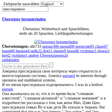
Zielsprache auswählen
Übersetzer herunterladen
Übersetzer, Wörterbuch und Sprachführer,
mehr als 20 Sprachen, Lieblingsübersetzungen
Übersetzungen:
alle
733
pursue
306
pursuit
90
persecute
85
chase
67
haunt
60
harass
44
stalk
22
dog
11
plague
9
hound
6
victimize
3
obsess
3
heel
2
victimise
1
andere Übersetzungen
24
einblenden
Америка
преследовала
свои интересы через открытость и
многосторонние системы.
America
pursued
its interests through
openness and multilateral systems.
Я по пятам
преследовала
подозреваемого.
I was in a hotfoot
pursuit
.
Она жаловалась на то, что в то время была "слишком
известной", "слишком активной" и "слишком значимой" и в
подробностях рассказала о том, как жена Мао, Цзян Цин,
преследовала
семью Йе и как дети Йе попали в тюрьму.
She
complained that she was "too famous," "too active," and "too