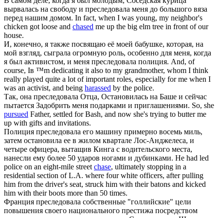
В самом деле, когда я был молодым, Соседская курица
вырвалась на свободу и
преследовала
меня до большого вяза
перед нашим домом.
In fact, when I was young, my neighbor's
chicken got loose and
chased
me up the big elm tree in front of our
house.
И, конечно, я также посвящаю её моей бабушке, которая, на
мой взгляд, сыграла огромную роль, особенно для меня, когда
я был активистом, и меня
преследовала
полиция.
And, of
course, Iв ™m dedicating it also to my grandmother, whom I think
really played quite a lot of important roles, especially for me when I
was an activist, and being
harassed
by the police.
Так, она
преследовала
Отца, Остановилась на Баше и сейчас
пытается Задобрить меня подарками и приглашениями.
So, she
pursued
Father, settled for Bash, and now she's trying to butter me
up with gifts and invitations.
Полиция
преследовала
его машину примерно восемь миль,
затем остановила ее в жилом квартале Лос-Анджелеса, и
четыре офицера, вытащив Кинга с водительского места,
нанесли ему более 50 ударов ногами и дубинками.
He had led
police on an eight-mile street
chase
, ultimately stopping in a
residential section of L.A. where four white officers, after pulling
him from the driver's seat, struck him with their batons and kicked
him with their boots more than 50 times.
Франция
преследовала
собственные "голлийские" цели
повышения своего национального престижа посредством