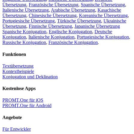
Übersetzung
,
Französische Übersetzung
,
Spanische Übersetzung
,
Italienische Übersetzung
,
Arabische Übersetzung
,
Kasachische
Übersetzung
,
Chinesische Übersetzung
,
Koreanische Übersetzung
,
Portugiesische Übersetzung
,
Türkische Übersetzung
,
Ukrainische
Übersetzung
,
Finnische Übersetzung
,
Japanische Übersetzung
Spanische Konjugation
,
Englische Konjugation
,
Deutsche
Konjugation
,
Italienische Konjugation
,
Portugiesische Konjugation
,
Russische Konjugation
,
Französische Konjugation
.
Funktionen
Textübersetzung
Kontextbeispiele
Konjugation und Deklination
Kostenlose Apps
PROMT.One für iOS
PROMT.One für Android
Angebote
Für Entwickler