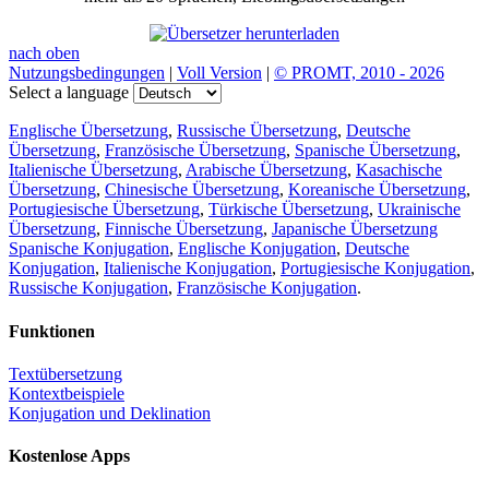
nach oben
Nutzungsbedingungen
|
Voll Version
|
© PROMT, 2010 - 2026
Select a language
Englische Übersetzung
,
Russische Übersetzung
,
Deutsche
Übersetzung
,
Französische Übersetzung
,
Spanische Übersetzung
,
Italienische Übersetzung
,
Arabische Übersetzung
,
Kasachische
Übersetzung
,
Chinesische Übersetzung
,
Koreanische Übersetzung
,
Portugiesische Übersetzung
,
Türkische Übersetzung
,
Ukrainische
Übersetzung
,
Finnische Übersetzung
,
Japanische Übersetzung
Spanische Konjugation
,
Englische Konjugation
,
Deutsche
Konjugation
,
Italienische Konjugation
,
Portugiesische Konjugation
,
Russische Konjugation
,
Französische Konjugation
.
Funktionen
Textübersetzung
Kontextbeispiele
Konjugation und Deklination
Kostenlose Apps