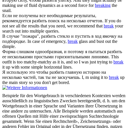
вторую силу, чтобы
разбить
улитку.
And they might actually be
making use of fluid dynamics as a second force for
breaking
the
snail.
Если не получены все необходимые результаты,
рекомендуется
разбить
поиск на несколько отчетов.
If you do
not see all the results that you need, we recommend that
break
your
search out into multiple queries.
В случае "пожара",
разбить
стекло и пустить в ход ямочку на
подбородке.
In case of emergency,
break
glass and bust out the
dimple.
Форма слишком однообразная, и поэтому я пытаться
разбить
ее несколькими простыми горизонтальными линиями.
This
outfit is too matchy-matchy as it is, and so I was just trying to
break
it up with some simple horizontal lines.
Я использую это чтобы
разбить
главную историю на
несколько частей, так ты не заскучаешь.
I, m using it to
break
up
the main story so you don't get bored.
Beispiele für den Wortgebrauch in verschiedenen Kontexten werden
ausschließlich zu linguistischen Zwecken bereitgestellt, d. h. um den
Wortgebrauch in einer Sprache und Varianten ihrer Übersetzung in
eine andere zu untersuchen. Alle Beispiele werden automatisch aus
offenen Quellen mit Hilfe einer zweisprachigen Suchtechnologie
gesammelt. Wenn Sie einen Rechtschreib-, Zeichensetzungs- oder
anderen Fehler im Original oder in der Übersetzung finden, nutzen