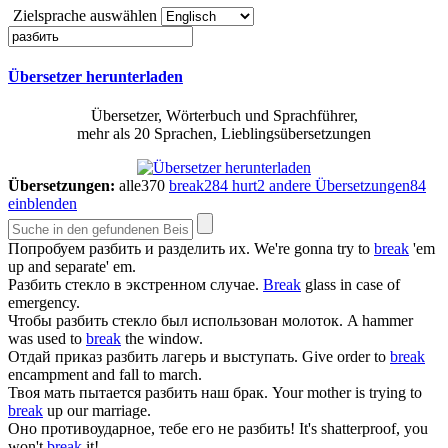
Zielsprache auswählen
Übersetzer herunterladen
Übersetzer, Wörterbuch und Sprachführer,
mehr als 20 Sprachen, Lieblingsübersetzungen
Übersetzungen:
alle
370
break
284
hurt
2
andere Übersetzungen
84
einblenden
Попробуем
разбить
и разделить их.
We're gonna try to
break
'em
up and separate' em.
Разбить
стекло в экстренном случае.
Break
glass in case of
emergency.
Чтобы
разбить
стекло был использован молоток.
A hammer
was used to
break
the window.
Отдай приказ
разбить
лагерь и выступать.
Give order to
break
encampment and fall to march.
Твоя мать пытается
разбить
наш брак.
Your mother is trying to
break
up our marriage.
Оно противоударное, тебе его не
разбить
!
It's shatterproof, you
won't
break
it!