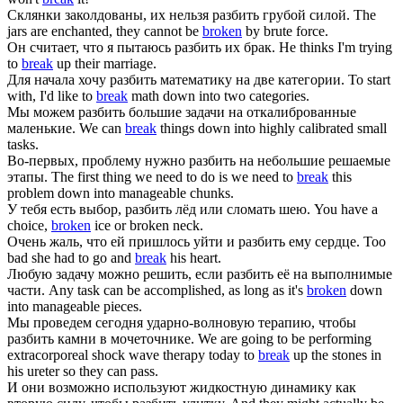
Склянки заколдованы, их нельзя
разбить
грубой силой.
The
jars are enchanted, they cannot be
broken
by brute force.
Он считает, что я пытаюсь
разбить
их брак.
He thinks I'm trying
to
break
up their marriage.
Для начала хочу
разбить
математику на две категории.
To start
with, I'd like to
break
math down into two categories.
Мы можем
разбить
большие задачи на откалиброванные
маленькие.
We can
break
things down into highly calibrated small
tasks.
Во-первых, проблему нужно
разбить
на небольшие решаемые
этапы.
The first thing we need to do is we need to
break
this
problem down into manageable chunks.
У тебя есть выбор,
разбить
лёд или сломать шею.
You have a
choice,
broken
ice or broken neck.
Очень жаль, что ей пришлось уйти и
разбить
ему сердце.
Too
bad she had to go and
break
his heart.
Любую задачу можно решить, если
разбить
её на выполнимые
части.
Any task can be accomplished, as long as it's
broken
down
into manageable pieces.
Мы проведем сегодня ударно-волновую терапию, чтобы
разбить
камни в мочеточнике.
We are going to be performing
extracorporeal shock wave therapy today to
break
up the stones in
his ureter so they can pass.
И они возможно используют жидкостную динамику как