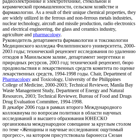
радиоэлектронике и электротехнике, стекольной и
керамической промышленности, сельском хозяйстве и
фармакологии
.
As a result of their unique chemical properties, they
are widely utilized in the ferrous and non-ferrous metals industries,
nuclear technology, aircraft and missile production, radio electronics
and electrical engineering, the glass and ceramics industry,
agriculture and
pharmacology
.
Руководитель департамента
фармакологии
и токсикологии
Медицинского колледжа Филиппинского университета, 2000-
2003 годы; технический рецензент исследования по удалению
отходов в Манильском заливе, департамент энергетики и
природных ресурсов, 2003 год; технический рецензент, бюро
продовольствия и лекарственных средств комитета по оценке
лекарственных средств, 1994-1998 годы.
Chair, Department of
Pharmacology
and Toxicology, University of the Philippines
College of Medicine, 2000-2003; Technical Reviewer, Manila Bay
Waste Management Study, Department of Energy and Natural
Resources, 2003; Technical Reviewer, Bureau of Food and Drugs
Drug Evaluation Committee, 1994-1998.
В декабре 2006 года в рамках второго Международного
коллоквиума по вопросам политики в области научных
исследований и высшего образования ЮНЕСКО
организовала международное совещание за круглым столом
по теме «Женщины и научные исследования: ощутимый
прогресс», на котором присутствовала баронесса Сюзан