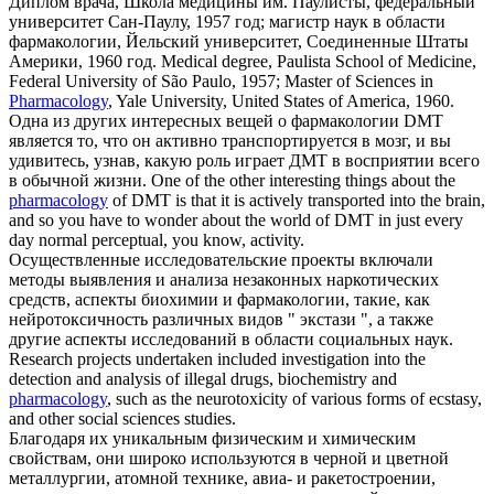
Диплом врача, Школа медицины им. Паулисты, федеральный
университет Сан-Паулу, 1957 год; магистр наук в области
фармакологии
, Йельский университет, Соединенные Штаты
Америки, 1960 год.
Medical degree, Paulista School of Medicine,
Federal University of São Paulo, 1957; Master of Sciences in
Pharmacology
, Yale University, United States of America, 1960.
Одна из других интересных вещей о
фармакологии
DMT
является то, что он активно транспортируется в мозг, и вы
удивитесь, узнав, какую роль играет ДМТ в восприятии всего
в обычной жизни.
One of the other interesting things about the
pharmacology
of DMT is that it is actively transported into the brain,
and so you have to wonder about the world of DMT in just every
day normal perceptual, you know, activity.
Осуществленные исследовательские проекты включали
методы выявления и анализа незаконных наркотических
средств, аспекты биохимии и
фармакологии
, такие, как
нейротоксичность различных видов " экстази ", а также
другие аспекты исследований в области социальных наук.
Research projects undertaken included investigation into the
detection and analysis of illegal drugs, biochemistry and
pharmacology
, such as the neurotoxicity of various forms of ecstasy,
and other social sciences studies.
Благодаря их уникальным физическим и химическим
свойствам, они широко используются в черной и цветной
металлургии, атомной технике, авиа- и ракетостроении,