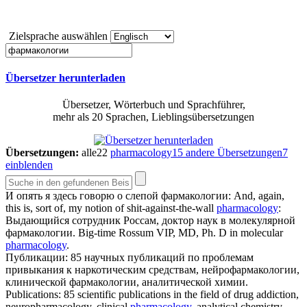
Zielsprache auswählen
Übersetzer herunterladen
Übersetzer, Wörterbuch und Sprachführer,
mehr als 20 Sprachen, Lieblingsübersetzungen
Übersetzungen:
alle
22
pharmacology
15
andere Übersetzungen
7
einblenden
И опять я здесь говорю о слепой
фармакологии
:
And, again,
this is, sort of, my notion of shit-against-the-wall
pharmacology
:
Выдающийся сотрудник Россам, доктор наук в молекулярной
фармакологии
.
Big-time Rossum VIP, MD, Ph. D in molecular
pharmacology
.
Публикации: 85 научных публикаций по проблемам
привыкания к наркотическим средствам, нейрофармакологии,
клинической
фармакологии
, аналитической химии.
Publications: 85 scientific publications in the field of drug addiction,
neuropharmacology, clinical
pharmacology
, analytical chemistry.