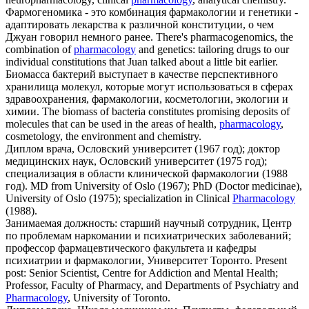
Фармогеномика - это комбинация
фармакологии
и генетики -
адаптировать лекарства к различной конституции, о чем
Джуан говорил немного ранее.
There's pharmacogenomics, the
combination of
pharmacology
and genetics: tailoring drugs to our
individual constitutions that Juan talked about a little bit earlier.
Биомасса бактерий выступает в качестве перспективного
хранилища молекул, которые могут использоваться в сферах
здравоохранения,
фармакологии
, косметологии, экологии и
химии.
The biomass of bacteria constitutes promising deposits of
molecules that can be used in the areas of health,
pharmacology
,
cosmetology, the environment and chemistry.
Диплом врача, Ословский университет (1967 год); доктор
медицинских наук, Ословский университет (1975 год);
специализация в области клинической
фармакологии
(1988
год).
MD from University of Oslo (1967); PhD (Doctor medicinae),
University of Oslo (1975); specialization in Clinical
Pharmacology
(1988).
Занимаемая должность: старший научный сотрудник, Центр
по проблемам наркомании и психиатрических заболеваний;
профессор фармацевтического факультета и кафедры
психиатрии и
фармакологии
, Университет Торонто.
Present
post: Senior Scientist, Centre for Addiction and Mental Health;
Professor, Faculty of Pharmacy, and Departments of Psychiatry and
Pharmacology
, University of Toronto.