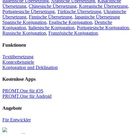
Italienische Übersetzung
,
Arabische Übersetzung
,
Kasachische
Übersetzung
,
Chinesische Übersetzung
,
Koreanische Übersetzung
,
Portugiesische Übersetzung
,
Türkische Übersetzung
,
Ukrainische
Übersetzung
,
Finnische Übersetzung
,
Japanische Übersetzung
Spanische Konjugation
,
Englische Konjugation
,
Deutsche
Konjugation
,
Italienische Konjugation
,
Portugiesische Konjugation
,
Russische Konjugation
,
Französische Konjugation
.
Funktionen
Textübersetzung
Kontextbeispiele
Konjugation und Deklination
Kostenlose Apps
PROMT.One für iOS
PROMT.One für Android
Angebote
Für Entwickler