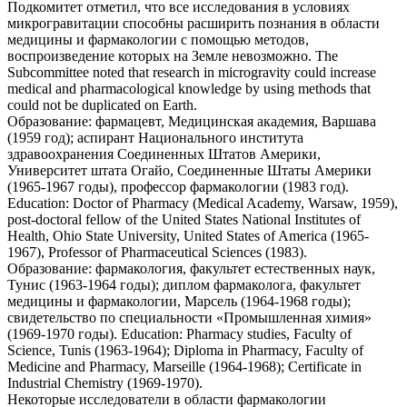
Подкомитет отметил, что все исследования в условиях
микрогравитации способны расширить познания в области
медицины и
фармакологии
с помощью методов,
воспроизведение которых на Земле невозможно.
The
Subcommittee noted that research in microgravity could increase
medical and pharmacological knowledge by using methods that
could not be duplicated on Earth.
Образование: фармацевт, Медицинская академия, Варшава
(1959 год); аспирант Национального института
здравоохранения Соединенных Штатов Америки,
Университет штата Огайо, Соединенные Штаты Америки
(1965-1967 годы), профессор
фармакологии
(1983 год).
Education: Doctor of Pharmacy (Medical Academy, Warsaw, 1959),
post-doctoral fellow of the United States National Institutes of
Health, Ohio State University, United States of America (1965-
1967), Professor of Pharmaceutical Sciences (1983).
Образование: фармакология, факультет естественных наук,
Тунис (1963-1964 годы); диплом фармаколога, факультет
медицины и
фармакологии
, Марсель (1964-1968 годы);
свидетельство по специальности «Промышленная химия»
(1969-1970 годы).
Education: Pharmacy studies, Faculty of
Science, Tunis (1963-1964); Diploma in Pharmacy, Faculty of
Medicine and Pharmacy, Marseille (1964-1968); Certificate in
Industrial Chemistry (1969-1970).
Некоторые исследователи в области
фармакологии