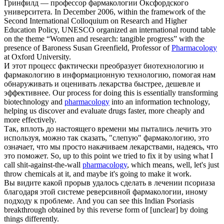
Гринфилд — профессор
фармакологии
Оксфордского
университета.
In December 2006, within the framework of the
Second International Colloquium on Research and Higher
Education Policy, UNESCO organized an international round table
on the theme “Women and research: tangible progress” with the
presence of Baroness Susan Greenfield, Professor of
Pharmacology
at Oxford University.
И этот процесс фактически преобразует биотехнологию и
фармакологию
в информационную технологию, помогая нам
обнаруживать и оценивать лекарства быстрее, дешевле и
эффективнее.
Our process for doing this is essentially transforming
biotechnology and
pharmacology
into an information technology,
helping us discover and evaluate drugs faster, more cheaply and
more effectively.
Так, вплоть до настоящего времени мы пытались лечить это
используя, можно так сказать, "слепую"
фармакологию
, это
означает, что мы просто накачиваем лекарствами, надеясь, что
это поможет.
So, up to this point we tried to fix it by using what I
call shit-against-the-wall
pharmacology
, which means, well, let's just
throw chemicals at it, and maybe it's going to make it work.
Вы видите какой прорыв удалось сделать в лечении псориаза
благодаря этой системе реверсивной
фармакологии
, иному
подходу к проблеме.
And you can see this Indian Psoriasis
breakthrough obtained by this reverse form of [unclear] by doing
things differently.