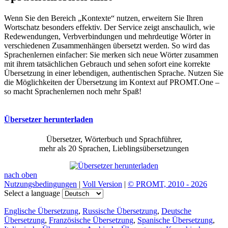
Wenn Sie den Bereich „Kontexte“ nutzen, erweitern Sie Ihren
Wortschatz besonders effektiv. Der Service zeigt anschaulich, wie
Redewendungen, Verbverbindungen und mehrdeutige Wörter in
verschiedenen Zusammenhängen übersetzt werden. So wird das
Sprachenlernen einfacher: Sie merken sich neue Wörter zusammen
mit ihrem tatsächlichen Gebrauch und sehen sofort eine korrekte
Übersetzung in einer lebendigen, authentischen Sprache. Nutzen Sie
die Möglichkeiten der Übersetzung im Kontext auf PROMT.One –
so macht Sprachenlernen noch mehr Spaß!
Übersetzer herunterladen
Übersetzer, Wörterbuch und Sprachführer,
mehr als 20 Sprachen, Lieblingsübersetzungen
nach oben
Nutzungsbedingungen
|
Voll Version
|
© PROMT, 2010 - 2026
Select a language
Englische Übersetzung
,
Russische Übersetzung
,
Deutsche
Übersetzung
,
Französische Übersetzung
,
Spanische Übersetzung
,