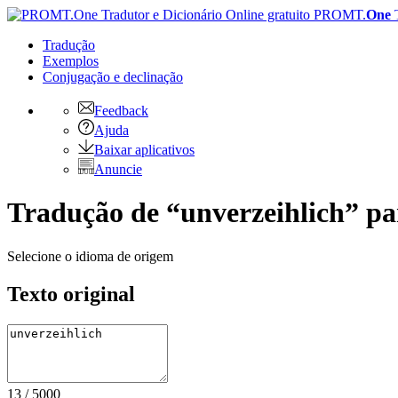
PROMT.
One
Tradução
Exemplos
Conjugação
e declinação
Feedback
Ajuda
Baixar aplicativos
Anuncie
Tradução de “unverzeihlich” par
Selecione o idioma de origem
Texto original
13
/
5000