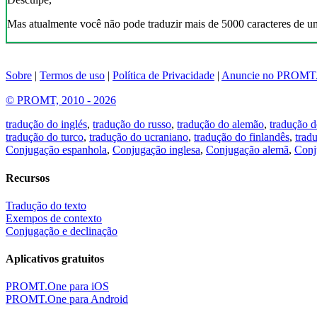
Mas atualmente você não pode traduzir mais de 5000 caracteres de u
Sobre
|
Termos de uso
|
Política de Privacidade
|
Anuncie no PROMT
© PROMT, 2010 - 2026
tradução do inglés
,
tradução do russo
,
tradução do alemão
,
tradução d
tradução do turco
,
tradução do ucraniano
,
tradução do finlandês
,
trad
Conjugação espanhola
,
Conjugação inglesa
,
Conjugação alemã
,
Conj
Recursos
Tradução do texto
Exempos de contexto
Conjugação e declinação
Aplicativos gratuitos
PROMT.One para iOS
PROMT.One para Android