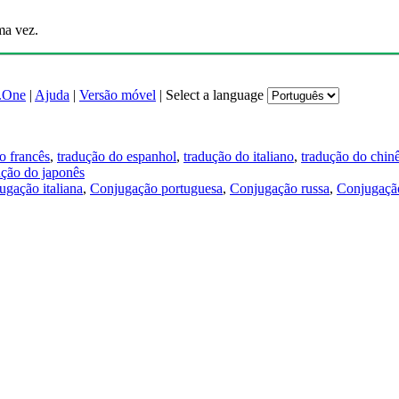
ma vez.
.One
|
Ajuda
|
Versão móvel
|
Select a language
o francês
,
tradução do espanhol
,
tradução do italiano
,
tradução do chin
ução do japonês
ugação italiana
,
Conjugação portuguesa
,
Conjugação russa
,
Conjugação