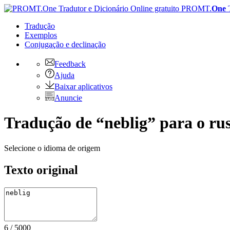
PROMT.
One
Tradução
Exemplos
Conjugação
e declinação
Feedback
Ajuda
Baixar aplicativos
Anuncie
Tradução de “neblig” para o ru
Selecione o idioma de origem
Texto original
6
/
5000