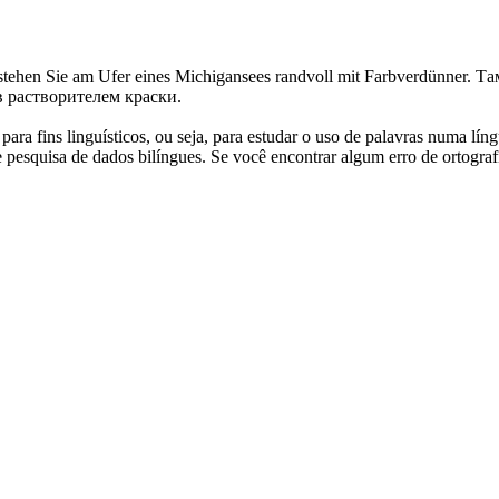
ht stehen Sie am Ufer eines Michigansees randvoll mit Farbverdünner.
Та
в растворителем краски.
ara fins linguísticos, ou seja, para estudar o uso de palavras numa lín
pesquisa de dados bilíngues. Se você encontrar algum erro de ortografia