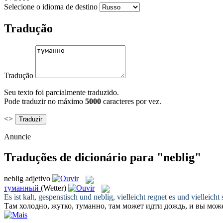
Selecione o idioma de destino
Tradução
Tradução
Seu texto foi parcialmente traduzido.
Pode traduzir no máximo
5000
caracteres por vez.
<>
Anuncie
Traduções de dicionário para "neblig"
neblig
adjetivo
туманный
(Wetter)
Es ist kalt, gespenstisch und
neblig
, vielleicht regnet es und vielleic
Там холодно, жутко,
туманно
, там может идти дождь, и вы мож