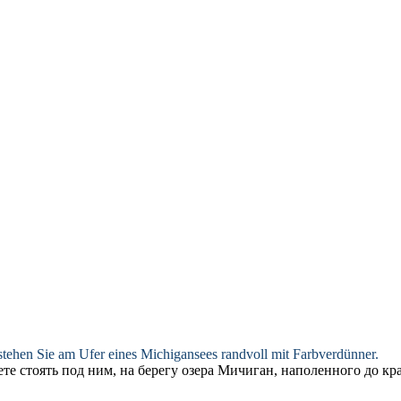
ht stehen Sie am Ufer eines Michigansees randvoll mit Farbverdünner.
ете стоять под ним, на берегу озера Мичиган, наполенного до кр