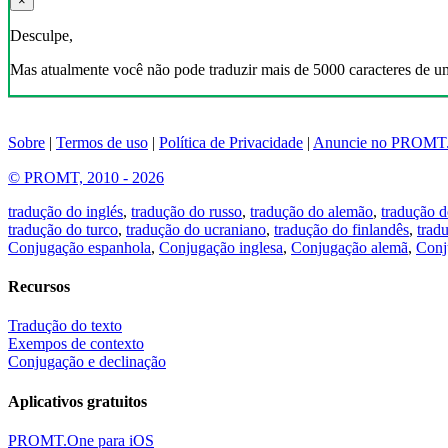
×
Desculpe,
Mas atualmente você não pode traduzir mais de 5000 caracteres de u
Sobre
|
Termos de uso
|
Política de Privacidade
|
Anuncie no PROMT
© PROMT, 2010 - 2026
tradução do inglés
,
tradução do russo
,
tradução do alemão
,
tradução d
tradução do turco
,
tradução do ucraniano
,
tradução do finlandês
,
trad
Conjugação espanhola
,
Conjugação inglesa
,
Conjugação alemã
,
Conj
Recursos
Tradução do texto
Exempos de contexto
Conjugação e declinação
Aplicativos gratuitos
PROMT.One para iOS