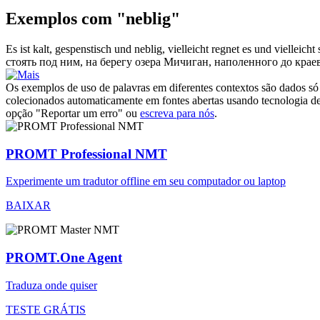
Exemplos com "neblig"
Es ist kalt, gespenstisch und
neblig
, vielleicht regnet es und vielleic
стоять под ним, на берегу озера Мичиган, наполенного до крае
Os exemplos de uso de palavras em diferentes contextos são dados só p
colecionados automaticamente em fontes abertas usando tecnologia de 
opção "Reportar um erro" ou
escreva para nós
.
PROMT Professional NMT
Experimente um tradutor offline em seu computador ou laptop
BAIXAR
PROMT.One Agent
Traduza onde quiser
TESTE GRÁTIS