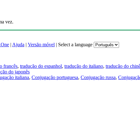
ma vez.
.One
|
Ajuda
|
Versão móvel
|
Select a language
o francês
,
tradução do espanhol
,
tradução do italiano
,
tradução do chin
ução do japonês
ugação italiana
,
Conjugação portuguesa
,
Conjugação russa
,
Conjugação