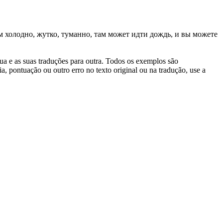
м холодно, жутко,
туманно
, там может идти дождь, и вы можете
gua e as suas traduções para outra. Todos os exemplos são
, pontuação ou outro erro no texto original ou na tradução, use a