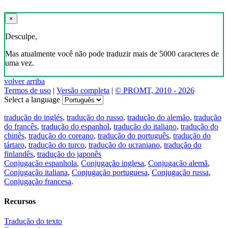
×
Desculpe,
Mas atualmente você não pode traduzir mais de 5000 caracteres de
uma vez.
volver arriba
Termos de uso
|
Versão completa
|
© PROMT, 2010 - 2026
Select a language
tradução do inglés
,
tradução do russo
,
tradução do alemão
,
tradução
do francês
,
tradução do espanhol
,
tradução do italiano
,
tradução do
chinês
,
tradução do coreano
,
tradução do português
,
tradução do
tártaro
,
tradução do turco
,
tradução do ucraniano
,
tradução do
finlandês
,
tradução do japonês
Conjugação espanhola
,
Conjugação inglesa
,
Conjugação alemã
,
Conjugação italiana
,
Conjugação portuguesa
,
Conjugação russa
,
Conjugação francesa
.
Recursos
Tradução do texto