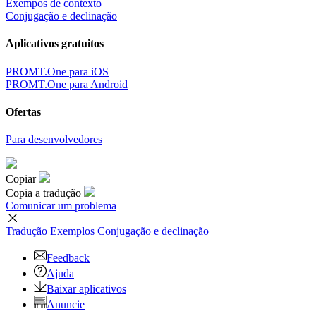
Exempos de contexto
Conjugação e declinação
Aplicativos gratuitos
PROMT.One para iOS
PROMT.One para Android
Ofertas
Para desenvolvedores
Copiar
Copia a tradução
Comunicar um problema
Tradução
Exemplos
Conjugação
e declinação
Feedback
Ajuda
Baixar aplicativos
Anuncie