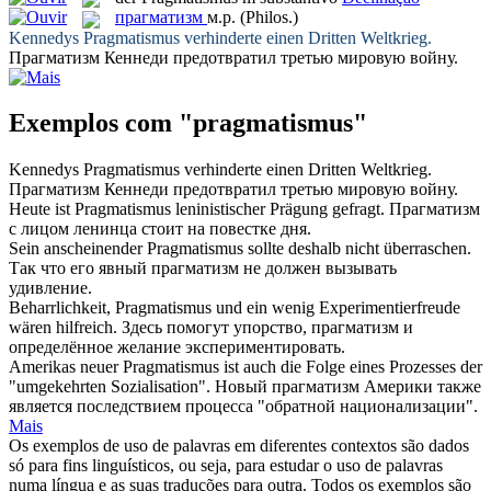
прагматизм
м.р.
(Philos.)
Kennedys
Pragmatismus
verhinderte einen Dritten Weltkrieg.
Прагматизм
Кеннеди предотвратил третью мировую войну.
Exemplos com "pragmatismus"
Kennedys
Pragmatismus
verhinderte einen Dritten Weltkrieg.
Прагматизм
Кеннеди предотвратил третью мировую войну.
Heute ist
Pragmatismus
leninistischer Prägung gefragt.
Прагматизм
с лицом ленинца стоит на повестке дня.
Sein anscheinender
Pragmatismus
sollte deshalb nicht überraschen.
Так что его явный
прагматизм
не должен вызывать
удивление.
Beharrlichkeit,
Pragmatismus
und ein wenig Experimentierfreude
wären hilfreich.
Здесь помогут упорство,
прагматизм
и
определённое желание экспериментировать.
Amerikas neuer
Pragmatismus
ist auch die Folge eines Prozesses der
"umgekehrten Sozialisation".
Новый
прагматизм
Америки также
является последствием процесса "обратной национализации".
Mais
Os exemplos de uso de palavras em diferentes contextos são dados
só para fins linguísticos, ou seja, para estudar o uso de palavras
numa língua e as suas traduções para outra. Todos os exemplos são