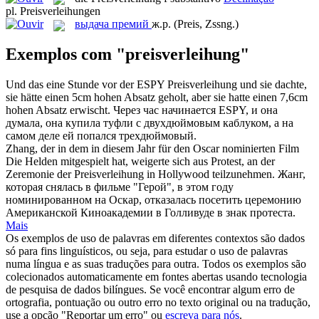
pl.
Preisverleihungen
выдача премий
ж.р.
(Preis, Zssng.)
Exemplos com "preisverleihung"
Und das eine Stunde vor der ESPY
Preisverleihung
und sie dachte,
sie hätte einen 5cm hohen Absatz geholt, aber sie hatte einen 7,6cm
hohen Absatz erwischt.
Через час начинается ESPY, и она
думала, она купила туфли с двухдюймовым каблуком, а на
самом деле ей попался трехдюймовый.
Zhang, der in dem in diesem Jahr für den Oscar nominierten Film
Die Helden mitgespielt hat, weigerte sich aus Protest, an der
Zeremonie der
Preisverleihung
in Hollywood teilzunehmen.
Жанг,
которая снялась в фильме "Герой", в этом году
номинированном на Оскар, отказалась посетить церемонию
Американской Киноакадемии в Голливуде в знак протеста.
Mais
Os exemplos de uso de palavras em diferentes contextos são dados
só para fins linguísticos, ou seja, para estudar o uso de palavras
numa língua e as suas traduções para outra. Todos os exemplos são
colecionados automaticamente em fontes abertas usando tecnologia
de pesquisa de dados bilíngues. Se você encontrar algum erro de
ortografia, pontuação ou outro erro no texto original ou na tradução,
use a opção "Reportar um erro" ou
escreva para nós
.