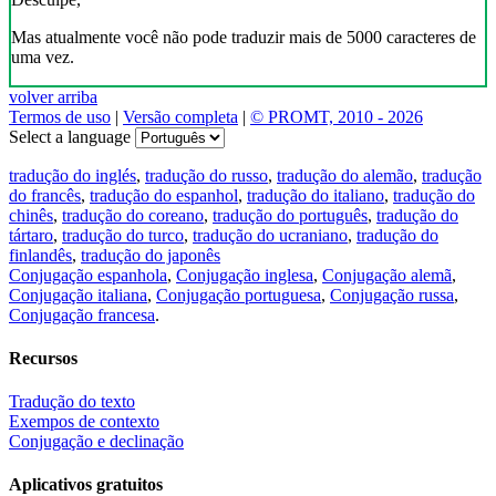
Mas atualmente você não pode traduzir mais de 5000 caracteres de
uma vez.
volver arriba
Termos de uso
|
Versão completa
|
© PROMT, 2010 - 2026
Select a language
tradução do inglés
,
tradução do russo
,
tradução do alemão
,
tradução
do francês
,
tradução do espanhol
,
tradução do italiano
,
tradução do
chinês
,
tradução do coreano
,
tradução do português
,
tradução do
tártaro
,
tradução do turco
,
tradução do ucraniano
,
tradução do
finlandês
,
tradução do japonês
Conjugação espanhola
,
Conjugação inglesa
,
Conjugação alemã
,
Conjugação italiana
,
Conjugação portuguesa
,
Conjugação russa
,
Conjugação francesa
.
Recursos
Tradução do texto
Exempos de contexto
Conjugação e declinação
Aplicativos gratuitos