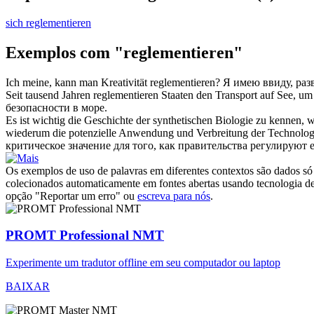
sich reglementieren
Exemplos com "reglementieren"
Ich meine, kann man Kreativität
reglementieren
?
Я имею ввиду, раз
Seit tausend Jahren
reglementieren
Staaten den Transport auf See, um
безопасности в море.
Es ist wichtig die Geschichte der synthetischen Biologie zu kennen,
wiederum die potenzielle Anwendung und Verbreitung der Technologi
критическое значение для того, как правительства регулируют
Os exemplos de uso de palavras em diferentes contextos são dados só p
colecionados automaticamente em fontes abertas usando tecnologia de 
opção "Reportar um erro" ou
escreva para nós
.
PROMT Professional NMT
Experimente um tradutor offline em seu computador ou laptop
BAIXAR