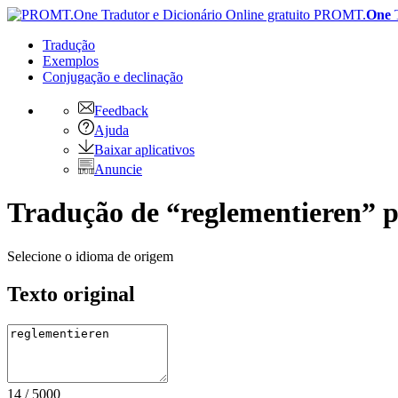
PROMT.
One
Tradução
Exemplos
Conjugação
e declinação
Feedback
Ajuda
Baixar aplicativos
Anuncie
Tradução de “reglementieren” p
Selecione o idioma de origem
Texto original
14
/
5000