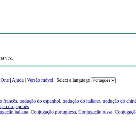
ma vez.
.One
|
Ajuda
|
Versão móvel
|
Select a language
o francês
,
tradução do espanhol
,
tradução do italiano
,
tradução do chin
ução do japonês
ugação italiana
,
Conjugação portuguesa
,
Conjugação russa
,
Conjugação