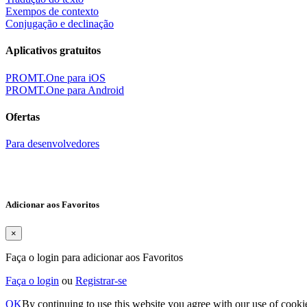
Exempos de contexto
Conjugação e declinação
Aplicativos gratuitos
PROMT.One para iOS
PROMT.One para Android
Ofertas
Para desenvolvedores
Adicionar aos Favoritos
×
Faça o login para adicionar aos Favoritos
Faça o login
ou
Registrar-se
OK
By continuing to use this website you agree with our use of cooki