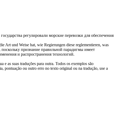
 государства регулировали морские перевозки для обеспечения
 die Art und Weise hat, wie Regierungen diese
reglementieren
, was
 поскольку признание правильной парадигмы имеет
рименения и распространения технологий.
gua e as suas traduções para outra. Todos os exemplos são
, pontuação ou outro erro no texto original ou na tradução, use a