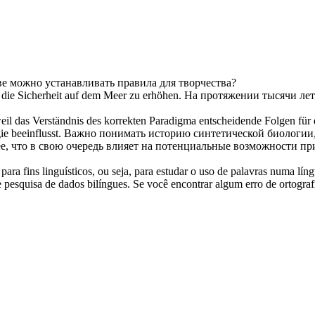
ве можно устанавливать правила для творчества?
 die Sicherheit auf dem Meer zu erhöhen.
На протяжении тысячи лет
 weil das Verständnis des korrekten Paradigma entscheidende Folgen für
e beeinflusst.
Важно понимать историю синтетической биологии,
 ее, что в свою очередь влияет на потенциальные возможности п
ara fins linguísticos, ou seja, para estudar o uso de palavras numa lín
pesquisa de dados bilíngues. Se você encontrar algum erro de ortografia