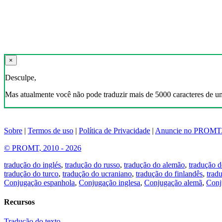
×
Desculpe,
Mas atualmente você não pode traduzir mais de 5000 caracteres de u
Sobre
|
Termos de uso
|
Política de Privacidade
|
Anuncie no PROMT
© PROMT, 2010 - 2026
tradução do inglés
,
tradução do russo
,
tradução do alemão
,
tradução d
tradução do turco
,
tradução do ucraniano
,
tradução do finlandês
,
trad
Conjugação espanhola
,
Conjugação inglesa
,
Conjugação alemã
,
Conj
Recursos
Tradução do texto