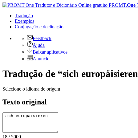
PROMT.
One
Tradução
Exemplos
Conjugação
e declinação
Feedback
Ajuda
Baixar aplicativos
Anuncie
Tradução de “sich europäisieren
Selecione o idioma de origem
Texto original
18
/
5000