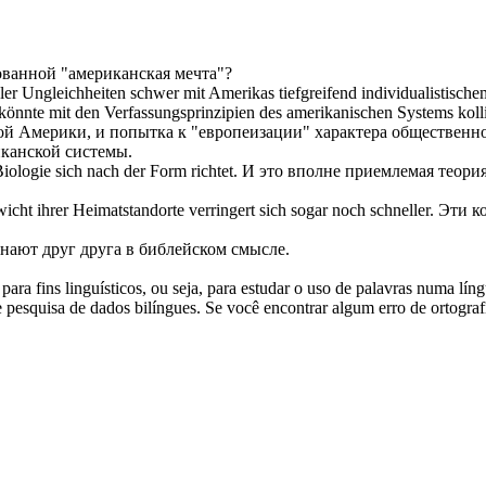
ованной
"американская мечта"?
ler Ungleichheiten schwer mit Amerikas tiefgreifend individualistisch
 könnte mit den Verfassungsprinzipien des amerikanischen Systems kolli
кой Америки, и попытка к "европеизации" характера общественно
канской системы.
 Biologie
sich
nach der Form richtet.
И это вполне приемлемая теория
wicht ihrer Heimatstandorte verringert sich sogar noch schneller.
Эти к
знают друг друга в библейском смысле.
ara fins linguísticos, ou seja, para estudar o uso de palavras numa lín
pesquisa de dados bilíngues. Se você encontrar algum erro de ortografia