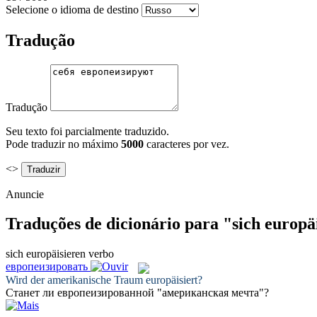
Selecione o idioma de destino
Tradução
Tradução
Seu texto foi parcialmente traduzido.
Pode traduzir no máximo
5000
caracteres por vez.
<>
Anuncie
Traduções de dicionário para "sich europä
sich europäisieren
verbo
европеизировать
Wird der amerikanische Traum
europäisiert
?
Станет ли
европеизированной
"американская мечта"?