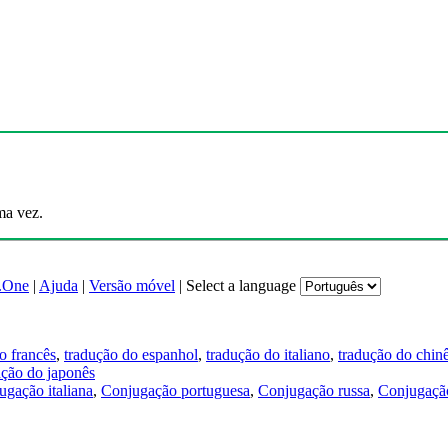
ma vez.
.One
|
Ajuda
|
Versão móvel
|
Select a language
o francês
,
tradução do espanhol
,
tradução do italiano
,
tradução do chin
ução do japonês
ugação italiana
,
Conjugação portuguesa
,
Conjugação russa
,
Conjugação