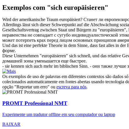
Exemplos com "sich europäisieren"
Wird der amerikanische Traum
europäisiert
?
Станет ли
европеизир
Allerdings lässt sich dieser Schwerpunkt auf die Abschwächung sozia
Gesellschaftsvertrag zwischen Staat und Bürgern zu "
europäisieren
",
неравенства не совпадает с сугубо индивидуалистической эти
может потерпеть крах перед лицом основных принципов амери
Und das ist eine perfekte Theorie in dem Sinne, dass fast alles in der
форме.
Diese Unternehmen "
europäisieren
" sich schnell, und das relative Ge
домашней зоны уменьшается еще быстрее.
- sie kennen
sich
auch mehr im biblischen Sinn.
- они также лучше 
Os exemplos de uso de palavras em diferentes contextos são dados só p
colecionados automaticamente em fontes abertas usando tecnologia de 
opção "Reportar um erro" ou
escreva para nós
.
PROMT Professional NMT
Experimente um tradutor offline em seu computador ou laptop
BAIXAR