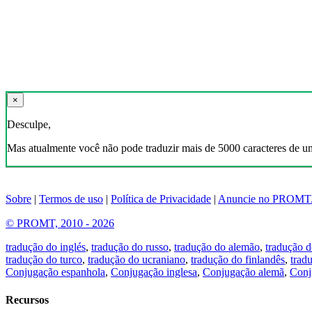
×
Desculpe,
Mas atualmente você não pode traduzir mais de 5000 caracteres de u
Sobre
|
Termos de uso
|
Política de Privacidade
|
Anuncie no PROMT
© PROMT, 2010 - 2026
tradução do inglés
,
tradução do russo
,
tradução do alemão
,
tradução d
tradução do turco
,
tradução do ucraniano
,
tradução do finlandês
,
trad
Conjugação espanhola
,
Conjugação inglesa
,
Conjugação alemã
,
Conj
Recursos