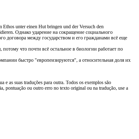
em Ethos unter einen Hut bringen und der Versuch den
dieren.
Однако ударение на сокращение социального
го договора между государством и его гражданами всё еще
, потому что почти всё остальное в биологии работает по
омпании быстро "
европеизируются
", а относительная доля их
gua e as suas traduções para outra. Todos os exemplos são
, pontuação ou outro erro no texto original ou na tradução, use a